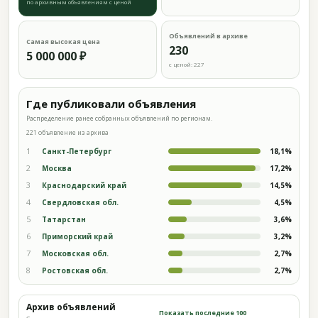
по архивным объявлениям с ценой
Объявлений в архиве
Самая высокая цена
230
5 000 000 ₽
с ценой: 227
Где публиковали объявления
Распределение ранее собранных объявлений по регионам.
221 объявление из архива
1
Санкт-Петербург
18,1%
2
Москва
17,2%
3
Краснодарский край
14,5%
4
Свердловская обл.
4,5%
5
Татарстан
3,6%
6
Приморский край
3,2%
7
Московская обл.
2,7%
8
Ростовская обл.
2,7%
Архив объявлений
Показать последние 100