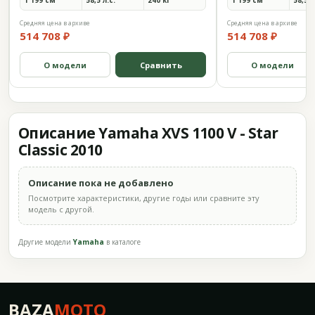
1 199 см³
58,5 л.с.
240 кг
1 199 см³
58,5 л
Средняя цена в архиве
Средняя цена в архиве
514 708 ₽
514 708 ₽
О модели
Сравнить
О модели
Описание Yamaha XVS 1100 V - Star
Classic 2010
Описание пока не добавлено
Посмотрите характеристики, другие годы или сравните эту
модель с другой.
Другие модели
Yamaha
в каталоге
BAZA
MOTO