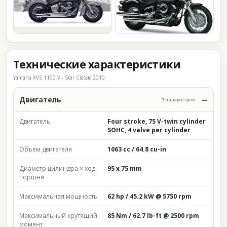
Технические характеристики
Yamaha XVS 1100 V - Star Classic 2010
Двигатель
7 параметров
Двигатель
Four stroke, 75 V-twin cylinder
SOHC, 4 valve per cylinder
Объём двигателя
1063 cc / 64.8 cu-in
Диаметр цилиндра × ход
95 x 75 mm
поршня
Максимальная мощность
62 hp / 45.2 kW @ 5750 rpm
Максимальный крутящий
85 Nm / 62.7 lb-ft @ 2500 rpm
момент