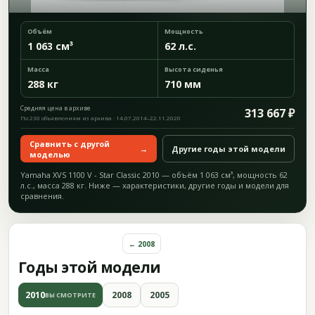
Объём
Мощность
1 063 см³
62 л.с.
Масса
Высота сиденья
288 кг
710 мм
Средняя цена в архиве
313 667 ₽
По 230 объявлениям из архива · 14.07.2014–22.11.2020
Сравнить с другой
→
Другие годы этой модели
моделью
Yamaha XVS 1100 V - Star Classic 2010 — объём 1 063 см³, мощность 62
л.с., масса 288 кг. Ниже — характеристики, другие годы и модели для
сравнения.
← 2008
Годы этой модели
2010
2008
2005
ВЫ СМОТРИТЕ