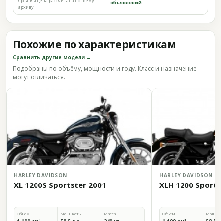
Средняя цена рассчитана по всему
объявлений
архиву
Похожие по характеристикам
Сравнить другие модели →
Подобраны по объёму, мощности и году. Класс и назначение
могут отличаться.
HARLEY DAVIDSON
HARLEY DAVIDSON
XL 1200S Sportster 2001
XLH 1200 Sports
Объём
Мощность
Масса
Объём
Мощно