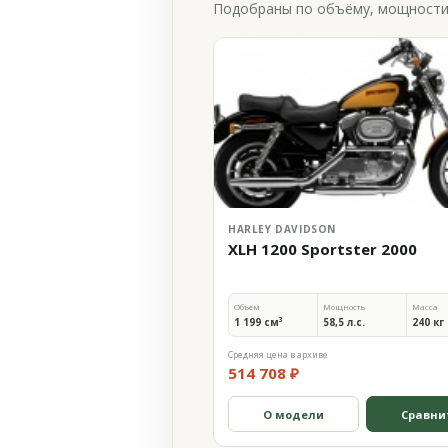
Подобраны по объёму, мощности и
HARLEY DAVIDSON
XLH 1200 Sportster 2000
Объём
Мощность
Масса
1 199 см³
58,5 л.с.
240 кг
Средняя цена в архиве
514 708 ₽
О модели
Сравни