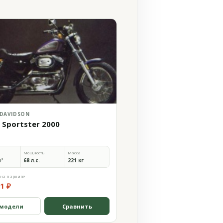
 DAVIDSON
 Sportster 2000
Мощность
Масса
м³
68 л.с.
221 кг
на в архиве
1 ₽
 модели
Сравнить