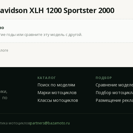
vidson XLH 1200 Sportster 2000
но
ие годы или сравните эту модель с другой.
алоге
КАТАЛОГ
ПОДБОР
Поиск по моделям
Сравнение модел
ики,
Марки мотоциклов
Подбор мотоцикл
 по
Классы мотоциклов
Размещение рекл
стика мотоциклов
partners@bazamoto.ru