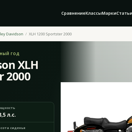
Сравнение
Классы
Марки
Стать
ley Davidson
XLH 1200 Sportster 2000
ЬНЫЙ ГОД
son XLH
r 2000
ощность
8,5 л.с.
сота сиденья