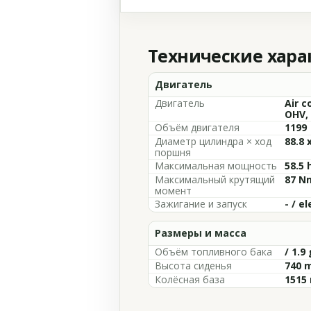
Технические хар
Двигатель
Двигатель
Air c
OHV, 
Объём двигателя
1199
Диаметр цилиндра × ход
88.8 
поршня
Максимальная мощность
58.5 
Максимальный крутящий
87 N
момент
Зажигание и запуск
- / el
Размеры и масса
Объём топливного бака
/ 1.9 
Высота сиденья
740 m
Колёсная база
1515 