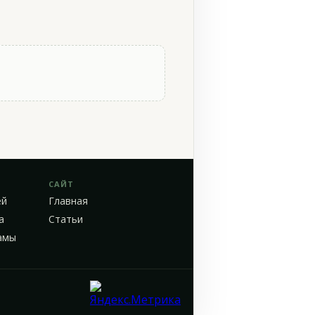
САЙТ
ей
Главная
а
Статьи
амы