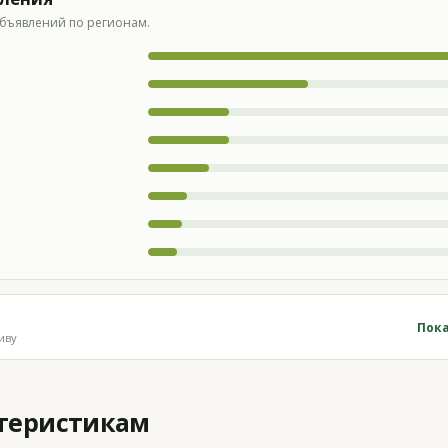
бъявлений по регионам.
Пока
иву
ктеристикам