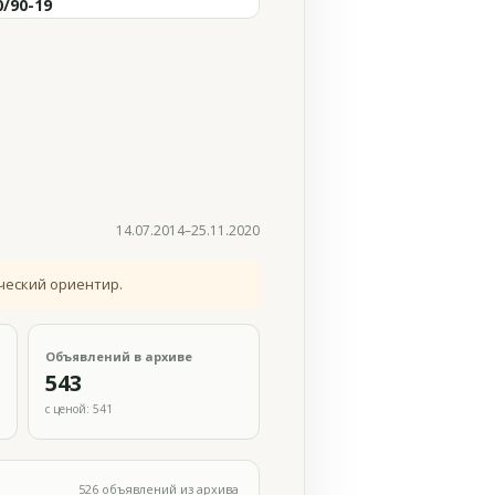
0/90-19
14.07.2014–25.11.2020
ческий ориентир.
Объявлений в архиве
543
с ценой: 541
526 объявлений из архива