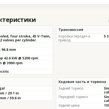
актеристики
Трансмиссия
ooled, four stroke, 45 V-Twin,
Коробка передач и
5 S
2 valves per cylinder.
привод
x 96.8 mm
hp 42.6 kW @ 5200 rpm
m @ 3900 rpm
ectric
Ходовая часть и тормоза
gal
Задний тормоз
Si
cal
m / 29.1 in
Передний тормоз
Si
mm / 59.6 in
cal
Задняя шина
13