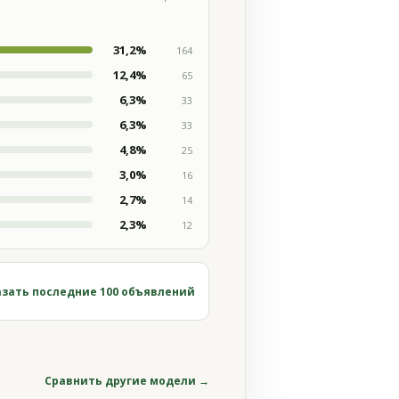
31,2%
164
12,4%
65
6,3%
33
6,3%
33
4,8%
25
3,0%
16
2,7%
14
2,3%
12
зать последние 100 объявлений
Сравнить другие модели →