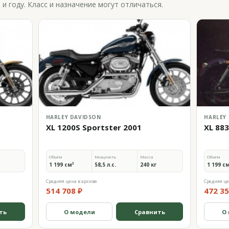
 году. Класс и назначение могут отличаться.
HARLEY DAVIDSON
HARLEY
XL 1200S Sportster 2001
XL 883
Объём
Мощность
Масса
Объём
1 199 см³
58,5 л.с.
240 кг
1 199 с
Средняя цена в архиве
Средняя це
514 708 ₽
472 35
ть
О модели
Сравнить
О