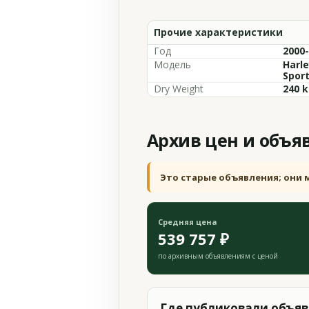
Прочие характеристики
Год
2000
Модель
Harle
Sport
Dry Weight
240 k
Архив цен и объя
Это старые объявления; они 
Средняя цена
539 757 ₽
по архивным объявлениям с ценой
Где публиковали объя