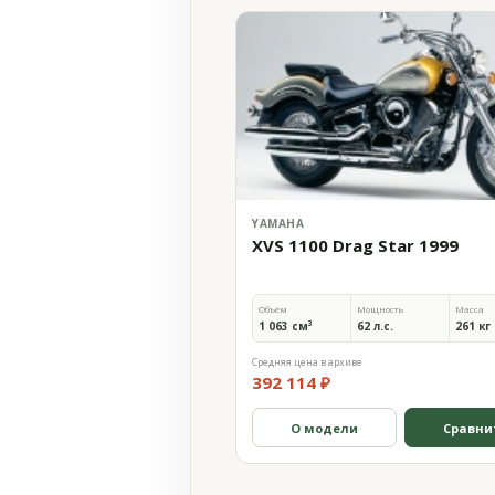
YAMAHA
XVS 1100 Drag Star 1999
Объём
Мощность
Масса
1 063 см³
62 л.с.
261 кг
Средняя цена в архиве
392 114 ₽
О модели
Сравни