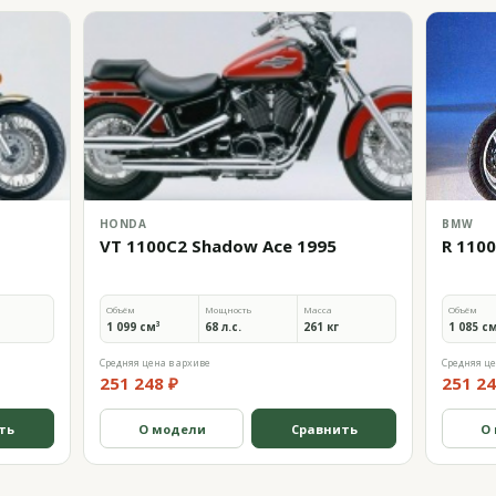
HONDA
BMW
VT 1100C2 Shadow Ace 1995
R 110
Объём
Мощность
Масса
Объём
1 099 см³
68 л.с.
261 кг
1 085 с
Средняя цена в архиве
Средняя це
251 248 ₽
251 24
ть
О модели
Сравнить
О