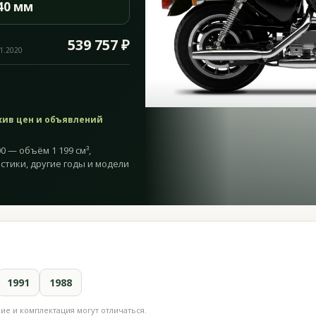
40 мм
539 757 ₽
11.2020
хив цен и объявлений
00 — объём 1 199 см³,
истики, другие годы и модели
1991
1988
е и комплектация могут отличаться.