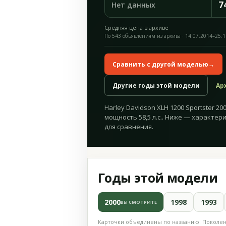
7
Нет данных
Средняя цена в архиве
По 543 объявлениям из архива · 14.07.2014–25.
Сравнить с другой моделью
→
Другие годы этой модели
Ар
Harley Davidson XLH 1200 Sportster 20
мощность 58,5 л.с.. Ниже — характер
для сравнения.
Годы этой модели
2000
1998
1993
ВЫ СМОТРИТЕ
Карточки объединены по названию. Поколени