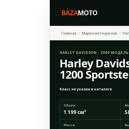
BAZA
MOTO
Главная
Марки мотоциклов
Har
HARLEY DAVIDSON · 2000 МОДЕЛ
Harley David
1200 Sportste
Класс не указан в каталоге
Объём
М
1 199 см³
5
Масса
Вы