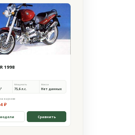
0R 1998
Мощность
Масса
м³
75,6 л.с.
Нет данных
на в архиве
4 ₽
 модели
Сравнить