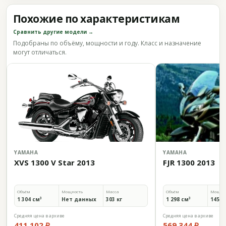
Похожие по характеристикам
Сравнить другие модели →
Подобраны по объёму, мощности и году. Класс и назначение
могут отличаться.
YAMAHA
YAMAHA
XVS 1300 V Star 2013
FJR 1300 2013
Объём
Мощность
Масса
Объём
Мощно
1 304 см³
Нет данных
303 кг
1 298 см³
145 л.
Средняя цена в архиве
Средняя цена в архиве
411 102 ₽
569 344 ₽