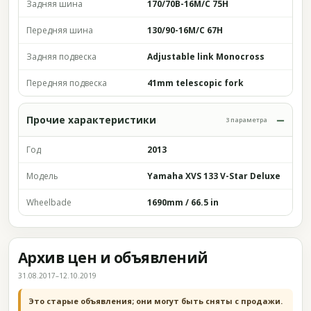
Задняя шина
170/70B-16M/C 75H
Передняя шина
130/90-16M/C 67H
Задняя подвеска
Adjustable link Monocross
Передняя подвеска
41mm telescopic fork
Прочие характеристики
3 параметра
Год
2013
Модель
Yamaha XVS 133 V-Star Deluxe
Wheelbade
1690mm / 66.5 in
Архив цен и объявлений
31.08.2017–12.10.2019
Это старые объявления; они могут быть сняты с продажи.