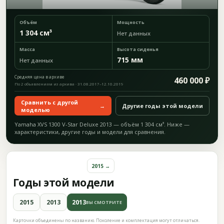
Объём
Мощность
1 304 см³
Нет данных
Масса
Высота сиденья
715 мм
Нет данных
Средняя цена в архиве
460 000 ₽
По 2 объявлениям из архива · 31.08.2017–12.10.2019
Сравнить с другой
→
Другие годы этой модели
моделью
Yamaha XVS 1300 V-Star Deluxe 2013 — объём 1 304 см³. Ниже —
характеристики, другие годы и модели для сравнения.
2015 →
Годы этой модели
2015
2013
2013
ВЫ СМОТРИТЕ
Карточки объединены по названию. Поколение и комплектация могут отличаться.