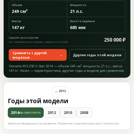
Объём
Мощность
249 см³
21 л.с.
Масса
Высота сиденья
147 кг
685 мм
Средняя цена в архиве
250 000 ₽
По 1 объявлению из архива · собрано 23.10.2020
Сравнить с другой
→
Другие годы этой модели
моделью
Yamaha XVS 250 V-Star 2014 — объём 249 см³, мощность 21 л.с., масса
147 кг. Ниже — характеристики, другие годы и модели для сравнения.
← 2012
Годы этой модели
2014
2012
2010
2008
ВЫ СМОТРИТЕ
Карточки объединены по названию. Поколение и комплектация могут отличаться.