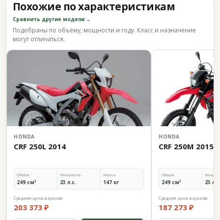
Похожие по характеристикам
Сравнить другие модели →
Подобраны по объёму, мощности и году. Класс и назначение
могут отличаться.
HONDA
HONDA
CRF 250L 2014
CRF 250M 2015
Объём
Мощность
Масса
Объём
Мощно
249 см³
23 л.с.
147 кг
249 см³
23 л.с
Средняя цена в архиве
Средняя цена в архиве
203 373 ₽
187 273 ₽