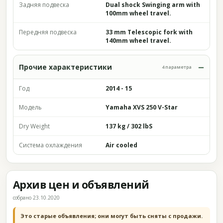
Задняя подвеска
Dual shock Swinging arm with
100mm wheel travel.
Передняя подвеска
33 mm Telescopic fork with
140mm wheel travel.
Прочие характеристики
4 параметра
Год
2014 - 15
Модель
Yamaha XVS 250 V-Star
Dry Weight
137 kg / 302 lbS
Система охлаждения
Air cooled
Архив цен и объявлений
собрано 23.10.2020
Это старые объявления; они могут быть сняты с продажи.