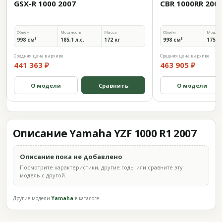
GSX-R 1000 2007
CBR 1000RR 200
Объём
Мощность
Масса
Объём
Мощно
998 см³
185,1 л.с.
172 кг
998 см³
175 л.
Средняя цена в архиве
Средняя цена в архиве
441 363 ₽
463 905 ₽
О модели
Сравнить
О модели
Описание Yamaha YZF 1000 R1 2007
Описание пока не добавлено
Посмотрите характеристики, другие годы или сравните эту
модель с другой.
Другие модели
Yamaha
в каталоге