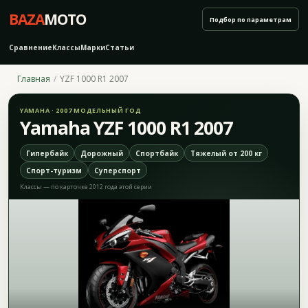
BAZA
MOTO
Подбор по параметрам
Сравнение
Классы
Марки
Статьи
Главная
YZF 1000 R1 2007
YAMAHA · 2007 МОДЕЛЬНЫЙ ГОД
Yamaha YZF 1000 R1 2007
Гипербайк
Дорожный
Спортбайк
Тяжелый от 200 кг
Спорт-туризм
Суперспорт
Классы — по карточке 2012 года этой серии