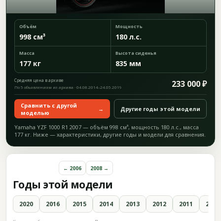
Объём
Мощность
998 см³
180 л.с.
Масса
Высота сиденья
177 кг
835 мм
Средняя цена в архиве
233 000 ₽
По 5 объявлениям из архива · 04.08.2014–24.05.2019
Сравнить с другой
→
Другие годы этой модели
моделью
Yamaha YZF 1000 R1 2007 — объём 998 см³, мощность 180 л.с., масса
177 кг. Ниже — характеристики, другие годы и модели для сравнения.
← 2006
2008 →
Годы этой модели
2020
2016
2015
2014
2013
2012
2011
2010