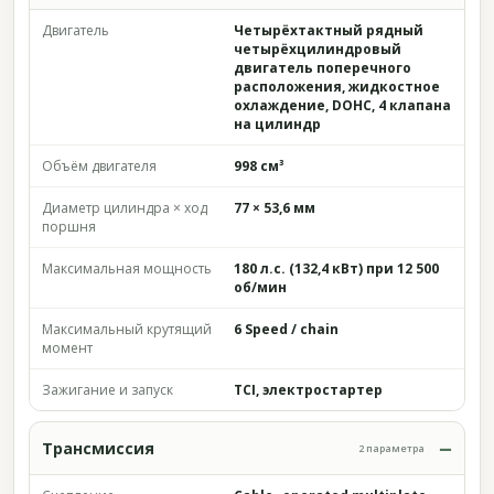
Двигатель
Четырёхтактный рядный
четырёхцилиндровый
двигатель поперечного
расположения, жидкостное
охлаждение, DOHC, 4 клапана
на цилиндр
Объём двигателя
998 см³
Диаметр цилиндра × ход
77 × 53,6 мм
поршня
Максимальная мощность
180 л.с. (132,4 кВт) при 12 500
об/мин
Максимальный крутящий
6 Speed / chain
момент
Зажигание и запуск
TCI, электростартер
Трансмиссия
2 параметра