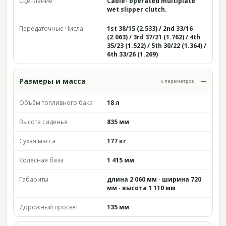
Сцепление
Cable- operated multiplate
wet slipper clutch.
Передаточные Числа
1st 38/15 (2.533) / 2nd 33/16
(2.063) / 3rd 37/21 (1.762) / 4th
35/23 (1.522) / 5th 30/22 (1.364) /
6th 33/26 (1.269)
Размеры и масса
6 параметров
Объём топливного бака
18 л
Высота сиденья
835 мм
Сухая масса
177 кг
Колёсная база
1 415 мм
Габариты
длина 2 060 мм · ширина 720
мм · высота 1 110 мм
Дорожный просвет
135 мм