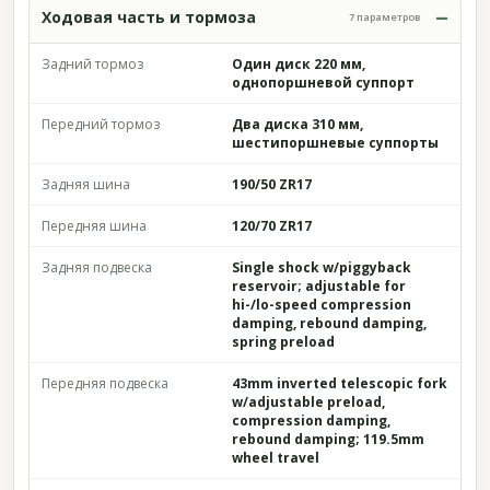
Ходовая часть и тормоза
7 параметров
Задний тормоз
Один диск 220 мм,
однопоршневой суппорт
Передний тормоз
Два диска 310 мм,
шестипоршневые суппорты
Задняя шина
190/50 ZR17
Передняя шина
120/70 ZR17
Задняя подвеска
Single shock w/piggyback
reservoir; adjustable for
hi-/lo-speed compression
damping, rebound damping,
spring preload
Передняя подвеска
43mm inverted telescopic fork
w/adjustable preload,
compression damping,
rebound damping; 119.5mm
wheel travel