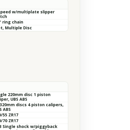
speed w/multiplate slipper
utch
" ring chain
t, Multiple Disc
ngle 220mm disc 1 piston
liper, UBS ABS
 320mm discs 4 piston calipers,
S ABS
0/55 ZR17
0/70 ZR17
B Single shock w/piggyback