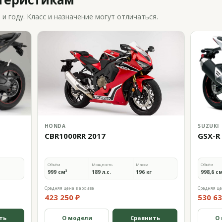
 году. Класс и назначение могут отличаться.
HONDA
SUZUKI
CBR1000RR 2017
GSX-R
Объём
Мощность
Масса
Объём
999 см³
189 л.с.
196 кг
998,6 с
Средняя цена в архиве
Средняя це
423 250 ₽
530 63
ть
О модели
Сравнить
О