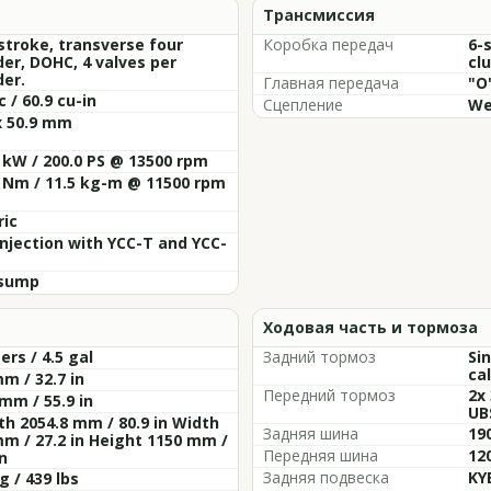
Трансмиссия
stroke, transverse four
Коробка передач
6-
der, DOHC, 4 valves per
cl
der.
Главная передача
"O
c / 60.9 cu-in
Сцепление
We
x 50.9 mm
 kW / 200.0 PS @ 13500 rpm
 Nm / 11.5 kg-m @ 11500 rpm
ric
Injection with YCC-T and YCC-
sump
Ходовая часть и тормоза
ters / 4.5 gal
Задний тормоз
Si
ca
m / 32.7 in
Передний тормоз
2x
mm / 55.9 in
UB
h 2054.8 mm / 80.9 in Width
Задняя шина
19
m / 27.2 in Height 1150 mm /
Передняя шина
12
in
Задняя подвеска
KY
g / 439 lbs