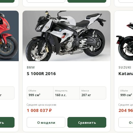
BMW
SUZUKI
S 1000R 2016
Katan
Объём
Мощность
Масса
Объём
кг
999 см³
160 л.с.
207 кг
999 см³
Средняя цена в архиве
Средняя це
1 008 037 ₽
204 96
ть
О модели
Сравнить
О