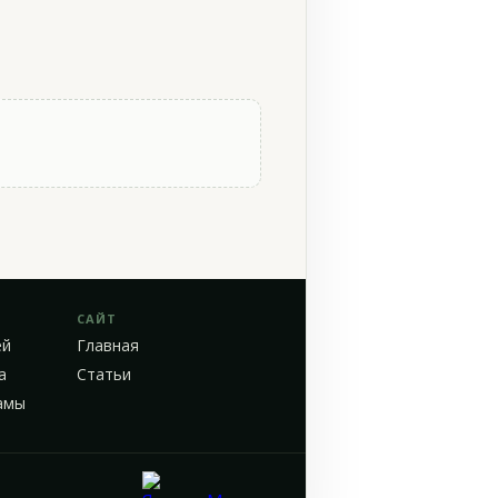
САЙТ
ей
Главная
а
Статьи
амы