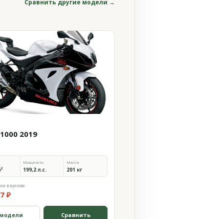
Сравнить другие модели →
 1000 2019
Мощность
Масса
м³
199,2 л.с.
201 кг
на в архиве
7 ₽
 модели
Сравнить