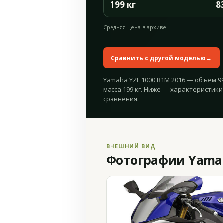
199 кг
8
Средняя цена в архиве
Сравнить с другой моделью
→
Yamaha YZF 1000 R1M 2016 — объём 998
масса 199 кг. Ниже — характеристики
сравнения.
ВНЕШНИЙ ВИД
Фотографии Yamah