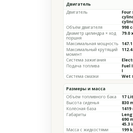
Двигатель
Двигатель
Four 
cylin
cylin
Объём двигателя
998 c
Диаметр цилиндра × ход
79.0 
поршня
Максимальная мощность
147.1
Максимальный крутящий
112.4
момент
Система зажигания
Elect
Подача топлива
Fuel 
I
Система смазки
Wet 
Размеры и масса
Объём топливного бака
17 Li
Высота сиденья
830 m
Колёсная база
1419 
Габариты
Lengt
690 m
45.3 
Масса с жидкостями
199 k