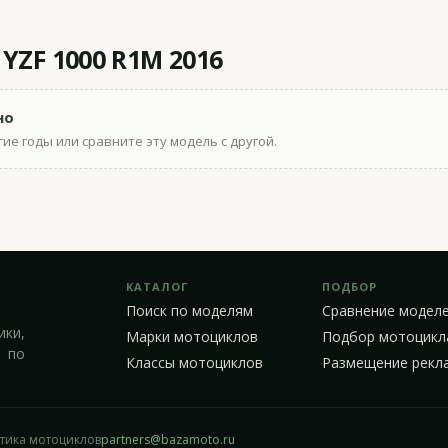
YZF 1000 R1M 2016
но
ие годы или сравните эту модель с другой.
КАТАЛОГ
ПОДБОР
Поиск по моделям
Сравнение модел
ики,
Марки мотоциклов
Подбор мотоцикл
 по
Классы мотоциклов
Размещение рекл
стика мотоциклов
partners@bazamoto.ru