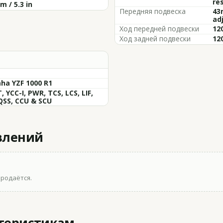
re
 / 5.3 in
Передняя подвеска
43
ad
Ход передней подвески
120
Ход задней подвески
120
ha YZF 1000 R1
, YCC-I, PWR, TCS, LCS, LIF,
QSS, CCU & SCU
влений
продаётся.
ктеристикам