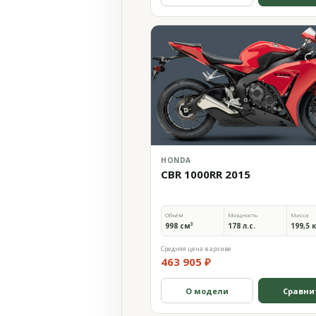
HONDA
CBR 1000RR 2015
Объём
Мощность
Масса
998 см³
178 л.с.
199,5 
Средняя цена в архиве
463 905 ₽
О модели
Сравни