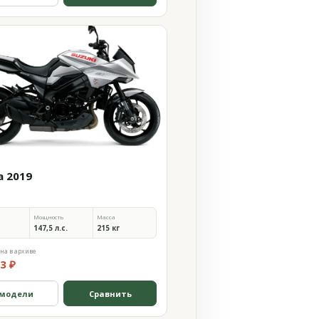
a 2019
Мощность
Масса
147,5 л.с.
215 кг
на в архиве
3 ₽
 модели
Сравнить