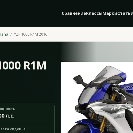
Сравнение
Классы
Марки
Стать
maha
YZF 1000 R1M 2016
1000 R1M
ощность
00 л.с.
сота сиденья