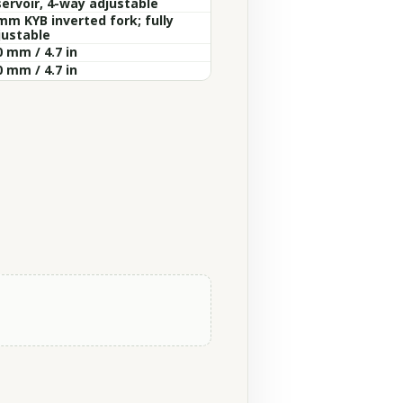
servoir, 4-way adjustable
mm KYB inverted fork; fully
justable
 mm / 4.7 in
 mm / 4.7 in