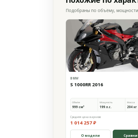
Подобраны по объёму, мощности и
BMW
S 1000RR 2016
Объём
Мощность
Масса
999 см³
199 л.с.
204 кг
Средняя цена в архиве
1 014 257 ₽
О модели
Сравни