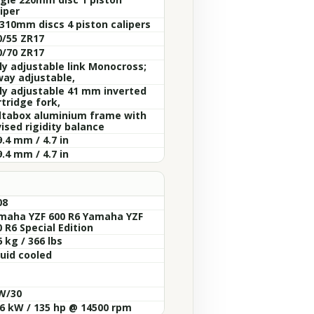
iper
 310mm discs 4 piston calipers
0/55 ZR17
0/70 ZR17
lly adjustable link Monocross;
way adjustable,
lly adjustable 41 mm inverted
tridge fork,
ltabox aluminium frame with
ised rigidity balance
.4 mm / 4.7 in
.4 mm / 4.7 in
08
maha YZF 600 R6 Yamaha YZF
 R6 Special Edition
 kg / 366 lbs
quid cooled
W/30
.6 kW / 135 hp @ 14500 rpm