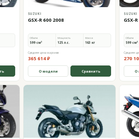
SUZUKI
SUZUKI
GSX-R 600 2008
GSX-R 
Объём
Мощность
Масса
Объём
599 см³
125 л.с.
163 кг
599 см³
Средняя цена в архиве
Средняя це
365 614 ₽
270 10
ть
О модели
Сравнить
О