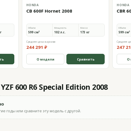
HONDA
HONDA
CB 600F Hornet 2008
CBR 60
Объём
Мощность
Масса
Объём
кг
599 см³
102 л.с.
173 кг
599 см³
Средняя цена в архиве
Средняя це
244 291 ₽
247 21
ть
О модели
Сравнить
О
F 600 R6 Special Edition 2008
но
ие годы или сравните эту модель с другой.