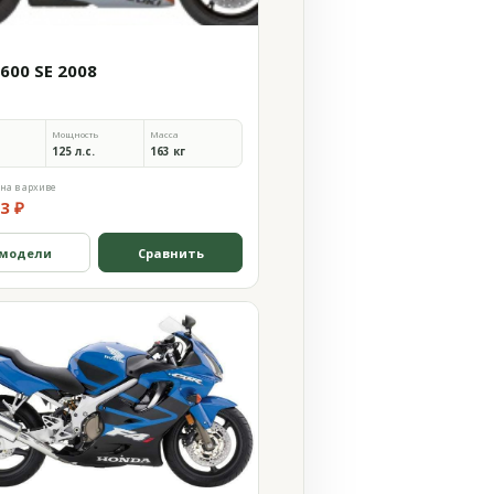
600 SE 2008
Мощность
Масса
125 л.с.
163 кг
на в архиве
3 ₽
 модели
Сравнить