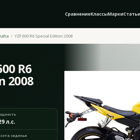
Сравнение
Классы
Марки
Стать
maha
YZF 600 R6 Special Edition 2008
600 R6
on 2008
ощность
29 л.с.
сота сиденья