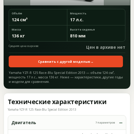
Объём
Мощность
124 см³
17 л.с.
Масса
Высота сиденья
136 кг
810 мм
Средняя цена в архиве
Цен в архиве нет
Сравнить с другой моделью
→
Yamaha YZF-R 125 Race-Blu Special Edition 2013 — объём 124 см³,
мощность 17 л.с., масса 136 кг. Ниже — характеристики, другие годы
и модели для сравнения.
Технические характеристики
Yamaha YZF-R 125 Race-Blu Special Edition 2013
Двигатель
7 параметров