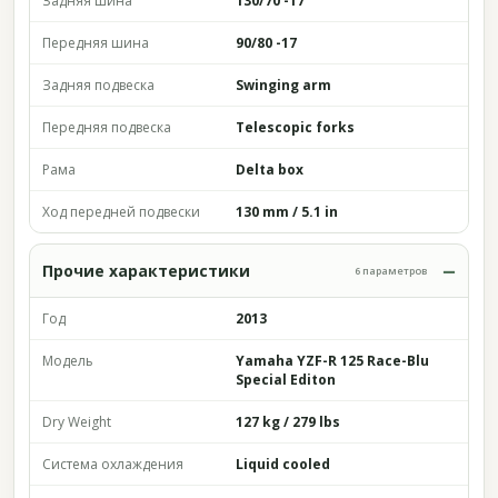
Задняя шина
130/70 -17
Передняя шина
90/80 -17
Задняя подвеска
Swinging arm
Передняя подвеска
Telescopic forks
Рама
Delta box
Ход передней подвески
130 mm / 5.1 in
Прочие характеристики
6 параметров
Год
2013
Модель
Yamaha YZF-R 125 Race-Blu
Special Editon
Dry Weight
127 kg / 279 lbs
Система охлаждения
Liquid cooled