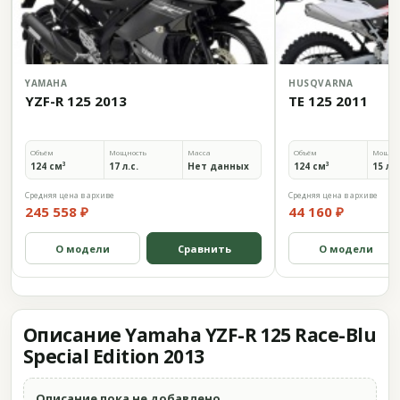
YAMAHA
HUSQVARNA
YZF-R 125 2013
TE 125 2011
Объём
Мощность
Масса
Объём
Мощно
124 см³
17 л.с.
Нет данных
124 см³
15 л.с
Средняя цена в архиве
Средняя цена в архиве
245 558 ₽
44 160 ₽
О модели
Сравнить
О модели
Описание Yamaha YZF-R 125 Race-Blu
Special Edition 2013
Описание пока не добавлено