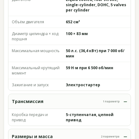
single-cylinder, DOHC, 5 valves
per cylinder
Объём двигателя
652 см³
Диаметр цилиндра × ход
100 × 83 мм
поршня
Максимальная мощность
50 л.с. (36,4 кВт) при 7 000 об/
мин
Максимальный крутящий
59 Н·м при 6 500 об/мин
момент
Зажигание и запуск
Электростартер
Трансмиссия
1 параметр
Коробка передач и
5-ступенчатая, цепной
привод
привод
Размеры и масса
2 параметра