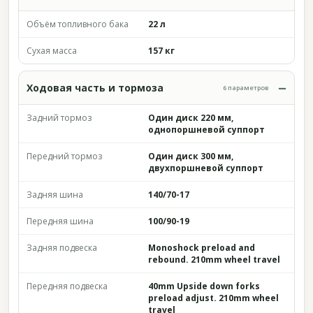
Объём топливного бака
22 л
Сухая масса
157 кг
Ходовая часть и тормоза
6 параметров
Задний тормоз
Один диск 220 мм,
однопоршневой суппорт
Передний тормоз
Один диск 300 мм,
двухпоршневой суппорт
Задняя шина
140/70-17
Передняя шина
100/90-19
Задняя подвеска
Monoshock preload and
rebound. 210mm wheel travel
Передняя подвеска
40mm Upside down forks
preload adjust. 210mm wheel
travel