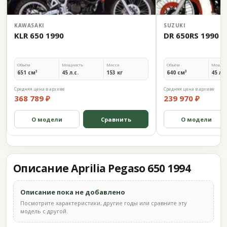
KAWASAKI
SUZUKI
KLR 650 1990
DR 650RS 1990
Объём
Мощность
Масса
Объём
Мощно
651 см³
45 л.с.
153 кг
640 см³
45 л.с
Средняя цена в архиве
Средняя цена в архиве
368 789 ₽
239 970 ₽
О модели
Сравнить
О модели
Описание Aprilia Pegaso 650 1994
Описание пока не добавлено
Посмотрите характеристики, другие годы или сравните эту
модель с другой.