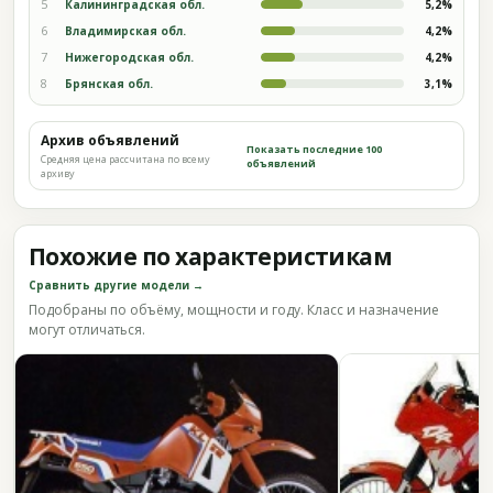
5
Калининградская обл.
5,2%
6
Владимирская обл.
4,2%
7
Нижегородская обл.
4,2%
8
Брянская обл.
3,1%
Архив объявлений
Показать последние 100
Средняя цена рассчитана по всему
объявлений
архиву
Похожие по характеристикам
Сравнить другие модели →
Подобраны по объёму, мощности и году. Класс и назначение
могут отличаться.