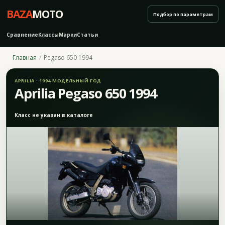
BAZA
MOTO
Подбор по параметрам
Сравнение
Классы
Марки
Статьи
Главная
Pegaso 650 1994
APRILIA · 1994 МОДЕЛЬНЫЙ ГОД
Aprilia Pegaso 650 1994
Класс не указан в каталоге