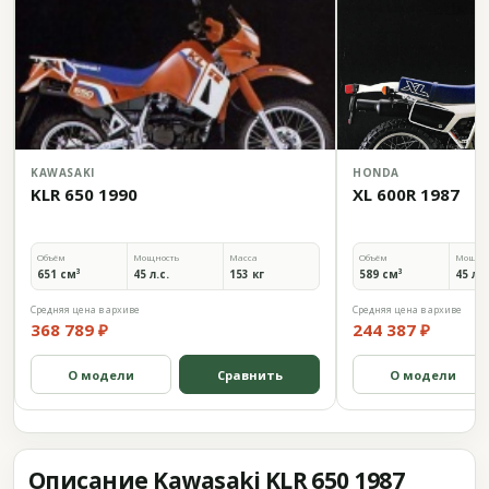
KAWASAKI
HONDA
KLR 650 1990
XL 600R 1987
Объём
Мощность
Масса
Объём
Мощно
651 см³
45 л.с.
153 кг
589 см³
45 л.с
Средняя цена в архиве
Средняя цена в архиве
368 789 ₽
244 387 ₽
О модели
Сравнить
О модели
Описание Kawasaki KLR 650 1987