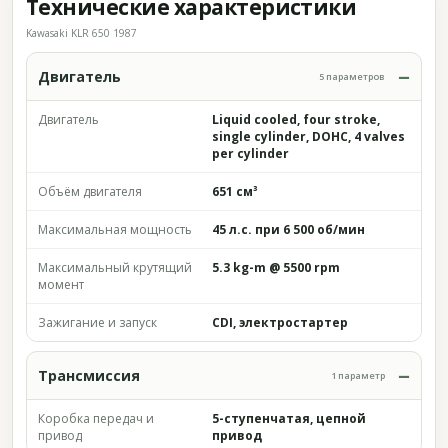
Технические характеристики
Kawasaki KLR 650 1987
Двигатель
5 параметров
Двигатель
Liquid cooled, four stroke,
single cylinder, DOHC, 4 valves
per cylinder
Объём двигателя
651 см³
Максимальная мощность
45 л.с. при 6 500 об/мин
Максимальный крутящий
5.3 kg-m @ 5500 rpm
момент
Зажигание и запуск
CDI, электростартер
Трансмиссия
1 параметр
Коробка передач и
5-ступенчатая, цепной
привод
привод