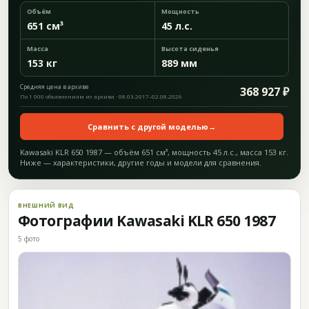
Объём
Мощность
651 см³
45 л.с.
Масса
Высота сиденья
153 кг
889 мм
Средняя цена в архиве
368 927 ₽
По 1 000 объявлениям из архива · 08.03.2017–02.08.2026
Сравнить с другой моделью
→
Kawasaki KLR 650 1987 — объём 651 см³, мощность 45 л.с., масса 153 кг.
Ниже — характеристики, другие годы и модели для сравнения.
ВНЕШНИЙ ВИД
Фотографии Kawasaki KLR 650 1987
5 фото