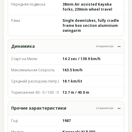
Передняя подвеска
38mm Air assisted Kayaba
forks, 230mm wheel travel
Рама
Single downtubes, fully cradle
frame box section aluminium
swingarm
Динамика
4 параметра
Старт на Милю
14.2 sec / 139.9 km/h
Максимальная Скорость
163.5 km/h
Средний расход (км./литр.)
18.1 km/lit
Торможение 60 - 0 / 100 - 0
13.7 m / 40.0 m
Прочие характеристики
2 параметра
Год
1987
Модель
Kawasaki KLR 650