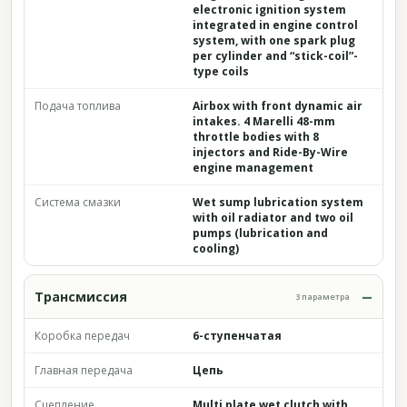
electronic ignition system
integrated in engine control
system, with one spark plug
per cylinder and “stick-coil”-
type coils
Подача топлива
Airbox with front dynamic air
intakes. 4 Marelli 48-mm
throttle bodies with 8
injectors and Ride-By-Wire
engine management
Система смазки
Wet sump lubrication system
with oil radiator and two oil
pumps (lubrication and
cooling)
Трансмиссия
3 параметра
Коробка передач
6-ступенчатая
Главная передача
Цепь
Сцепление
Multi plate wet clutch with