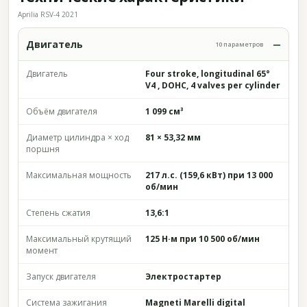
Aprilia RSV-4 2021
Двигатель
10 параметров
Двигатель
Four stroke, longitudinal 65°
V4 , DOHC, 4 valves per cylinder
Объём двигателя
1 099 см³
Диаметр цилиндра × ход
81 × 53,32 мм
поршня
Максимальная мощность
217 л.с. (159,6 кВт) при 13 000
об/мин
Степень сжатия
13,6:1
Максимальный крутящий
125 Н·м при 10 500 об/мин
момент
Запуск двигателя
Электростартер
Система зажигания
Magneti Marelli digital