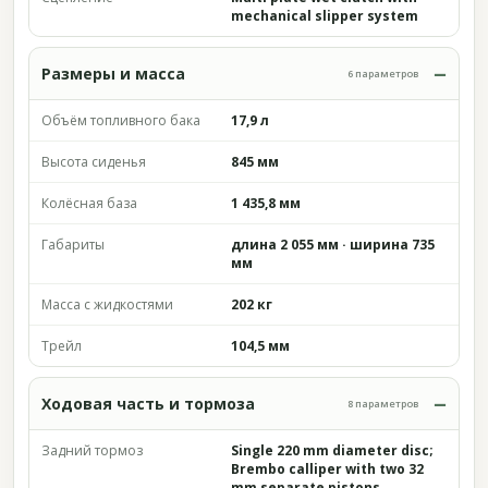
mechanical slipper system
Размеры и масса
6 параметров
Объём топливного бака
17,9 л
Высота сиденья
845 мм
Колёсная база
1 435,8 мм
Габариты
длина 2 055 мм · ширина 735
мм
Масса с жидкостями
202 кг
Трейл
104,5 мм
Ходовая часть и тормоза
8 параметров
Задний тормоз
Single 220 mm diameter disc;
Brembo calliper with two 32
mm separate pistons.