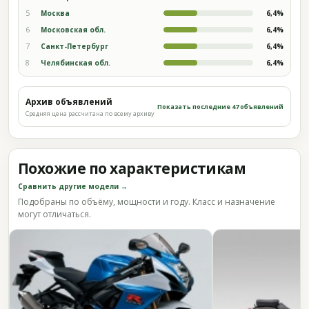
5
Москва
6,4%
6
Московская обл.
6,4%
7
Санкт-Петербург
6,4%
8
Челябинская обл.
6,4%
Архив объявлений
Показать последние 47 объявлений
Средняя цена рассчитана по всему архиву
Похожие по характеристикам
Сравнить другие модели →
Подобраны по объёму, мощности и году. Класс и назначение
могут отличаться.