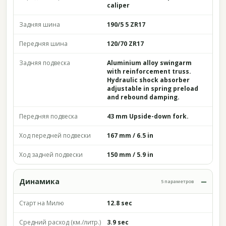
caliper
Задняя шина
190/5 5 ZR17
Передняя шина
120/70 ZR17
Задняя подвеска
Aluminium alloy swingarm
with reinforcement truss.
Hydraulic shock absorber
adjustable in spring preload
and rebound damping.
Передняя подвеска
43 mm Upside-down fork.
Ход передней подвески
167 mm / 6.5 in
Ход задней подвески
150 mm / 5.9 in
Динамика
5 параметров
Старт на Милю
12.8 sec
Средний расход (км./литр.)
3.9 sec