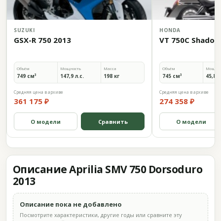
SUZUKI
HONDA
GSX-R 750 2013
VT 750C Shadow
Объём
Мощность
Масса
Объём
Мощно
749 см³
147,9 л.с.
198 кг
745 см³
45,8 л
Средняя цена в архиве
Средняя цена в архиве
361 175 ₽
274 358 ₽
О модели
Сравнить
О модели
Описание Aprilia SMV 750 Dorsoduro
2013
Описание пока не добавлено
Посмотрите характеристики, другие годы или сравните эту