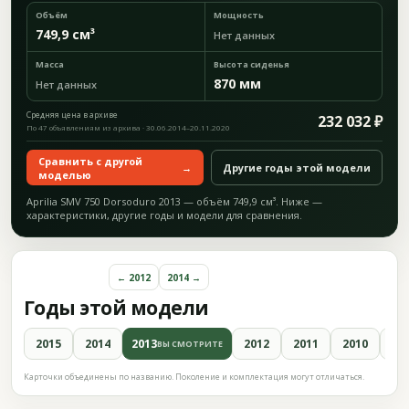
Объём
Мощность
749,9 см³
Нет данных
Масса
Высота сиденья
870 мм
Нет данных
Средняя цена в архиве
232 032 ₽
По 47 объявлениям из архива · 30.06.2014–20.11.2020
Сравнить с другой
→
Другие годы этой модели
моделью
Aprilia SMV 750 Dorsoduro 2013 — объём 749,9 см³. Ниже —
характеристики, другие годы и модели для сравнения.
← 2012
2014 →
Годы этой модели
2015
2014
2013
2012
2011
2010
20
ВЫ СМОТРИТЕ
Карточки объединены по названию. Поколение и комплектация могут отличаться.