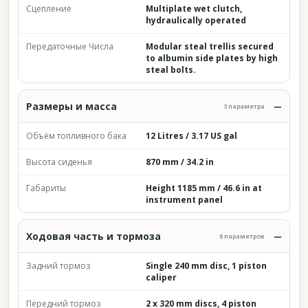
Сцепление
Multiplate wet clutch,
hydraulically operated
Передаточные Числа
Modular steal trellis secured
to albumin side plates by high
steal bolts.
Размеры и масса
3 параметра
Объём топливного бака
12 Litres / 3.17 US gal
Высота сиденья
870 mm / 34.2 in
Габариты
Height 1185 mm / 46.6 in at
instrument panel
Ходовая часть и тормоза
8 параметров
Задний тормоз
Single 240 mm disc, 1 piston
caliper
Передний тормоз
2 x 320 mm discs, 4 piston