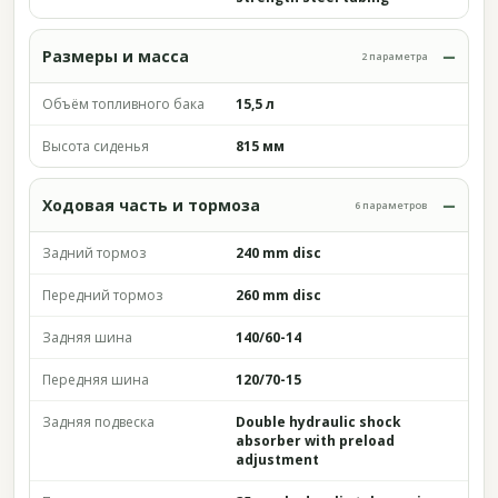
Размеры и масса
2 параметра
Объём топливного бака
15,5 л
Высота сиденья
815 мм
Ходовая часть и тормоза
6 параметров
Задний тормоз
240 mm disc
Передний тормоз
260 mm disc
Задняя шина
140/60-14
Передняя шина
120/70-15
Задняя подвеска
Double hydraulic shock
absorber with preload
adjustment