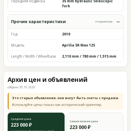
Передняя подвеска
35 mm hydraulic telescopic
fork
Прочие характеристики
3 параметра
Год
2010
Модель
Aprilia SR Max 125
Length / Width / Wheelbase
2,110 mm / 780 mm / 1,515 mm
Архив цен и объявлений
собрано 30.10.2020
Это старые объявления; они могут быть сняты с продажи.
Используйте цены только как исторический ориентир.
Средняя цена
Самая низкая цена
223 000 ₽
223 000 ₽
по архивным объявлениям с ценой