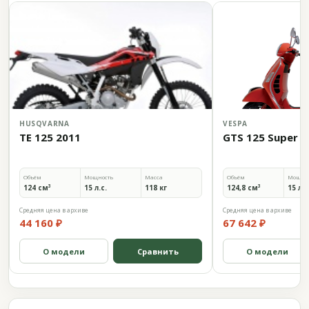
HUSQVARNA
VESPA
TE 125 2011
GTS 125 Super 2
Объём
Мощность
Масса
Объём
Мощно
124 см³
15 л.с.
118 кг
124,8 см³
15 л.с
Средняя цена в архиве
Средняя цена в архиве
44 160 ₽
67 642 ₽
О модели
Сравнить
О модели