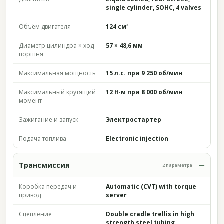
single cylinder, SOHC, 4 valves
Объём двигателя
124 см³
Диаметр цилиндра × ход
57 × 48,6 мм
поршня
Максимальная мощность
15 л.с. при 9 250 об/мин
Максимальный крутящий
12 Н·м при 8 000 об/мин
момент
Зажигание и запуск
Электростартер
Подача топлива
Electronic injection
Трансмиссия
2 параметра
Коробка передач и
Automatic (CVT) with torque
привод
server
Сцепление
Double cradle trellis in high
strength steel tubing