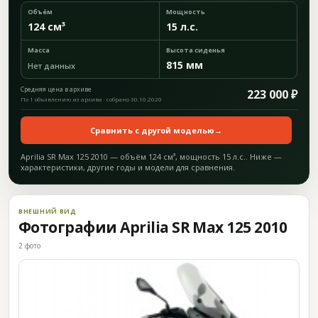
Объём
Мощность
124 см³
15 л.с.
Масса
Высота сиденья
815 мм
Нет данных
Средняя цена в архиве
223 000 ₽
По 1 объявлению из архива · собрано 30.10.2020
Сравнить с другой моделью
→
Aprilia SR Max 125 2010 — объём 124 см³, мощность 15 л.с.. Ниже —
характеристики, другие годы и модели для сравнения.
ВНЕШНИЙ ВИД
Фотографии Aprilia SR Max 125 2010
2 фото