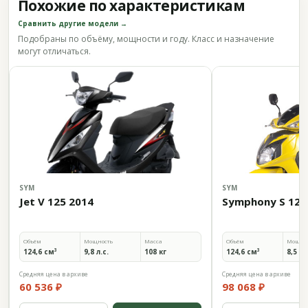
Похожие по характеристикам
Сравнить другие модели →
Подобраны по объёму, мощности и году. Класс и назначение
могут отличаться.
SYM
SYM
Jet V 125 2014
Symphony S 125 
Объём
Мощность
Масса
Объём
Мощно
124,6 см³
9,8 л.с.
108 кг
124,6 см³
8,5 л.
Средняя цена в архиве
Средняя цена в архиве
60 536 ₽
98 068 ₽