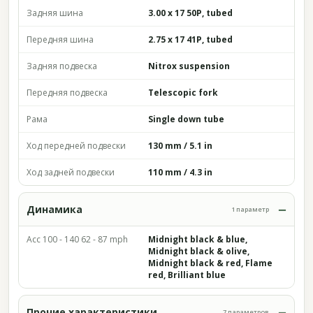
Задняя шина
3.00 x 17 50P, tubed
Передняя шина
2.75 x 17 41P, tubed
Задняя подвеска
Nitrox suspension
Передняя подвеска
Telescopic fork
Рама
Single down tube
Ход передней подвески
130 mm / 5.1 in
Ход задней подвески
110 mm / 4.3 in
Динамика
1 параметр
Acc 100 - 140 62 - 87 mph
Midnight black & blue,
Midnight black & olive,
Midnight black & red, Flame
red, Brilliant blue
Прочие характеристики
7 параметров