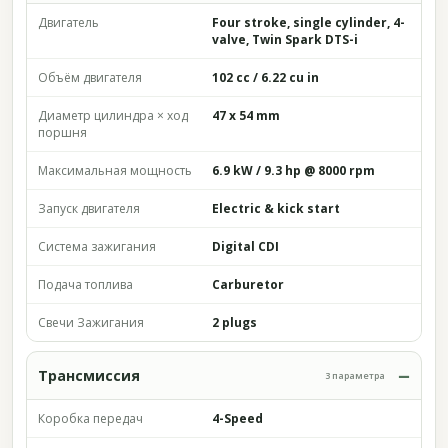
Двигатель
Four stroke, single cylinder, 4-
valve, Twin Spark DTS-i
Объём двигателя
102 cc / 6.22 cu in
Диаметр цилиндра × ход
47 x 54 mm
поршня
Максимальная мощность
6.9 kW / 9.3 hp @ 8000 rpm
Запуск двигателя
Electric & kick start
Система зажигания
Digital CDI
Подача топлива
Carburetor
Свечи Зажигания
2 plugs
Трансмиссия
3 параметра
Коробка передач
4-Speed