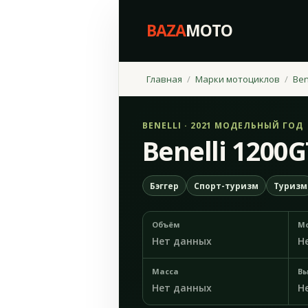
BAZA
MOTO
Главная
Марки мотоциклов
Ben
BENELLI · 2021 МОДЕЛЬНЫЙ ГОД
Benelli 1200G
Бэггер
Спорт-туризм
Туризм
Объём
М
Нет данных
Н
Масса
Вы
Нет данных
Н