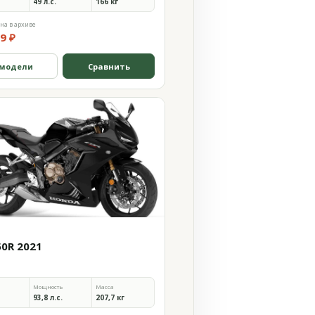
49 л.с.
166 кг
на в архиве
9 ₽
 модели
Сравнить
50R 2021
Мощность
Масса
93,8 л.с.
207,7 кг