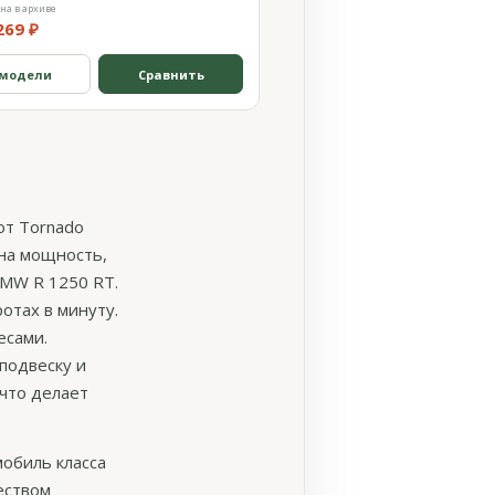
на в архиве
269 ₽
 модели
Сравнить
от Tornado
 на мощность,
BMW R 1250 RT.
отах в минуту.
есами.
подвеску и
 что делает
мобиль класса
еством