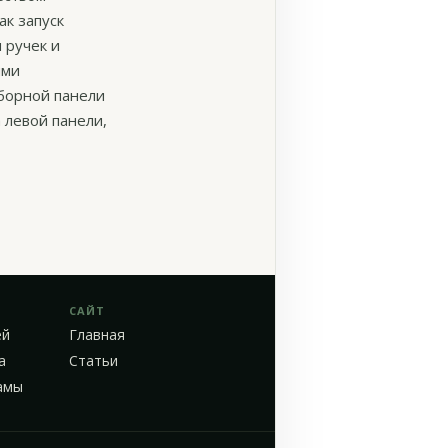
ак запуск
 ручек и
ыми
борной панели
 левой панели,
САЙТ
ей
Главная
а
Статьи
амы