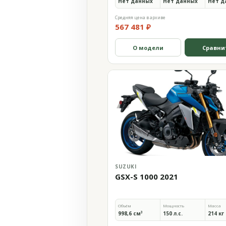
Нет данных
Нет данных
Нет д
Средняя цена в архиве
567 481 ₽
О модели
Сравни
SUZUKI
GSX-S 1000 2021
Объём
Мощность
Масса
998,6 см³
150 л.с.
214 кг