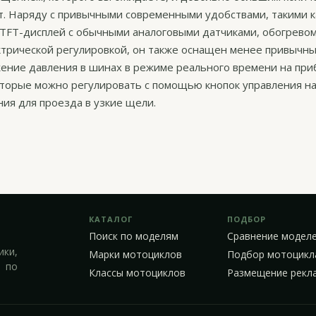
ет. Наряду с привычными современными удобствами, такими к
 TFT-дисплей с обычными аналоговыми датчиками, обогревом
ектрической регулировкой, он также оснащен менее привычн
жение давления в шинах в режиме реального времени на при
оторые можно регулировать с помощью кнопок управления на
ия для проезда в узкие щели.
КАТАЛОГ
ПОДБОР
Поиск по моделям
Сравнение модел
ики,
Марки мотоциклов
Подбор мотоцикл
 по
Классы мотоциклов
Размещение рекл