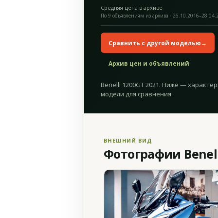
Средняя цена в архиве
По 9 объявлениям из архива · 26.10.2016–28.04.
Сравнить с другой моделью
→
Архив цен и объявлений
Benelli 1200GT 2021. Ниже — характер
модели для сравнения.
ВНЕШНИЙ ВИД
Фотографии Benell