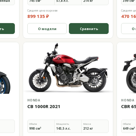
анных
745 см³
57,8 л.с.
214 кг
399 см³
Средняя цена в архиве
Средняя це
899 135 ₽
470 16
ть
О модели
Сравнить
О
HONDA
HONDA
CB 1000R 2021
CBR 6
Объём
Мощность
Масса
Объём
998 см³
143,5 л.с.
212 кг
649 см³