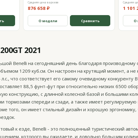
Средняя цена в архиве
Средняя це
876 658 ₽
1 101 
ть
О модели
Сравнить
О
1200GT 2021
льшой Benelli на сегодняшний день благодаря производному 
ъемом 1209 куб.см. Он настроен на крутящий момент, а не
л.с., что соответствует его самому очевидному конкуренту 
ставляет 88,5 фунт-фут при относительно низких 6500 обор
скую конструкцию, с длинной колесной базой и большими кол
 тормозами спереди и сзади, а также имеет регулируемую 
оме того, он имеет стильный дизайн и хорошую эргономику,
оездок.
отовый к езде, Benelli - это полноценный туристический авто
ащением, которого вы ожидаете, и довольно большим колич