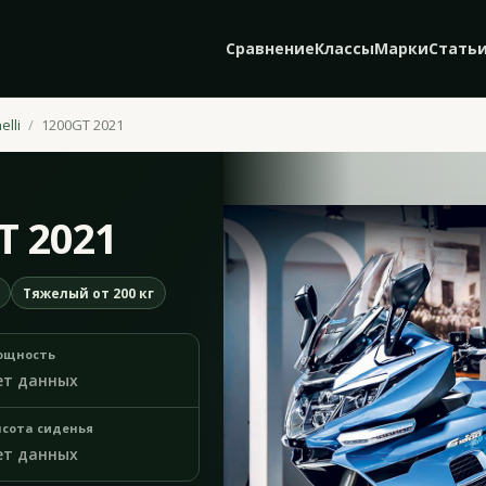
Сравнение
Классы
Марки
Стать
elli
1200GT 2021
T 2021
Тяжелый от 200 кг
ощность
ет данных
сота сиденья
ет данных