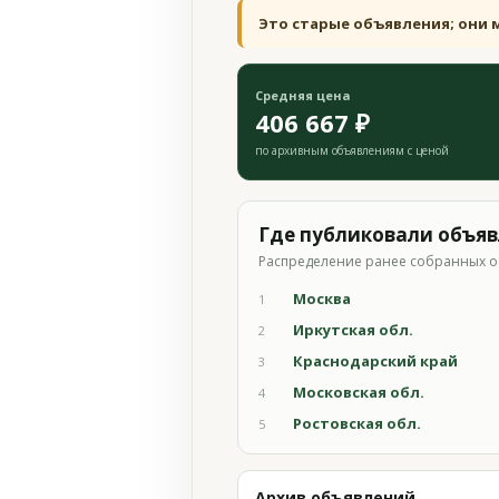
Это старые объявления; они 
Средняя цена
406 667 ₽
по архивным объявлениям с ценой
Где публиковали объя
Распределение ранее собранных о
Москва
1
Иркутская обл.
2
Краснодарский край
3
Московская обл.
4
Ростовская обл.
5
Архив объявлений