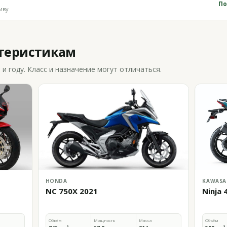
По
иву
ктеристикам
 году. Класс и назначение могут отличаться.
HONDA
KAWASA
NC 750X 2021
Ninja 
Объём
Мощность
Масса
Объём