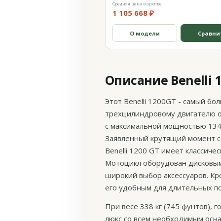
Средняя цена в архиве
1 105 668 ₽
О модели
Сравни
Описание Benelli 
Этот Benelli 1200GT - самый бо
трехцилиндровому двигателю об
с максимальной мощностью 134 
Заявленный крутящий момент со
Benelli 1200 GT имеет классиче
Мотоцикл оборудован дисковыми
широкий выбор аксессуаров. Кр
его удобным для длительных п
При весе 338 кг (745 фунтов), г
люкс со всем необходимым осн