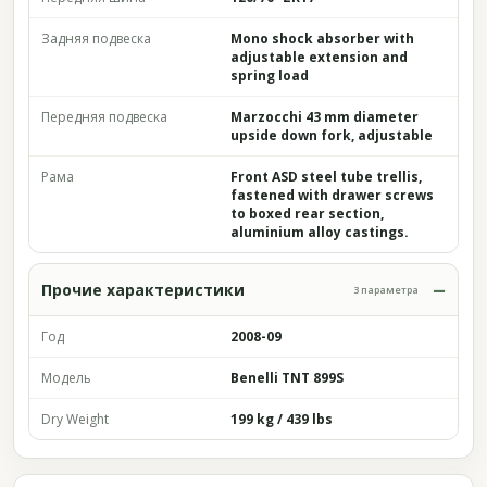
Задняя подвеска
Mono shock absorber with
adjustable extension and
spring load
Передняя подвеска
Marzocchi 43 mm diameter
upside down fork, adjustable
Рама
Front ASD steel tube trellis,
fastened with drawer screws
to boxed rear section,
aluminium alloy castings.
Прочие характеристики
3 параметра
Год
2008-09
Модель
Benelli TNT 899S
Dry Weight
199 kg / 439 lbs