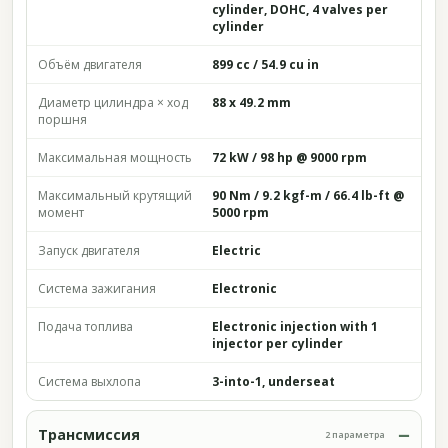
cylinder, DOHC, 4 valves per
cylinder
Объём двигателя
899 cc / 54.9 cu in
Диаметр цилиндра × ход
88 x 49.2 mm
поршня
Максимальная мощность
72 kW / 98 hp @ 9000 rpm
Максимальный крутящий
90 Nm / 9.2 kgf-m / 66.4 lb-ft @
момент
5000 rpm
Запуск двигателя
Electric
Система зажигания
Electronic
Подача топлива
Electronic injection with 1
injector per cylinder
Система выхлопа
3-into-1, underseat
Трансмиссия
2 параметра