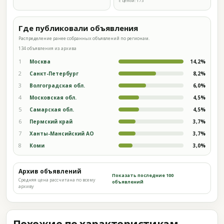
с ценой: 173
Где публиковали объявления
Распределение ранее собранных объявлений по регионам.
134 объявления из архива
1
Москва
14,2%
2
Санкт-Петербург
8,2%
3
Волгоградская обл.
6,0%
4
Московская обл.
4,5%
5
Самарская обл.
4,5%
6
Пермский край
3,7%
7
Ханты-Мансийский АО
3,7%
8
Коми
3,0%
Архив объявлений
Показать последние 100
Средняя цена рассчитана по всему
объявлений
архиву