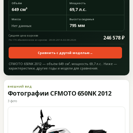
Объём
Мощность
649 см³
69,7 л.с.
Масса
Высота сиденья
795 мм
Нет данных
Средняя цена в архиве
246 578 ₽
По 176 объявлениям из архива · 28.06.2014–02.08.2026
Сравнить с другой моделью
→
CFMOTO 650NK 2012 — объём 649 см³, мощность 69,7 л.с.. Ниже —
характеристики, другие годы и модели для сравнения.
ВНЕШНИЙ ВИД
Фотографии CFMOTO 650NK 2012
3 фото