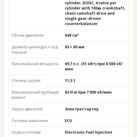
cylinder, DOHC, 4 valve per
cylinder with 180� crankshaft,
chain camshaft drive and
single gear-driven
counterbalancer
Объём двигателя
649 см³
Диаметр цилиндра × ход
83 × 60 мм
поршня
Максимальная мощность
69,7 л.с. (51 кВт) при 8 500 об/
мин
Степень сжатия
11,3:1
Максимальный крутящий
62 Н·м при 7 000 об/мин
момент
Запуск двигателя
Электростартер
Система зажигания
ECU
Подача топлива
Electronic Fuel Injection