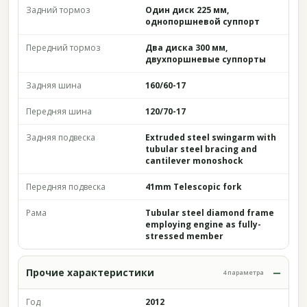
Задний тормоз
Один диск 225 мм,
однопоршневой суппорт
Передний тормоз
Два диска 300 мм,
двухпоршневые суппорты
Задняя шина
160/60-17
Передняя шина
120/70-17
Задняя подвеска
Extruded steel swingarm with
tubular steel bracing and
cantilever monoshock
Передняя подвеска
41mm Telescopic fork
Рама
Tubular steel diamond frame
employing engine as fully-
stressed member
Прочие характеристики
4 параметра
Год
2012