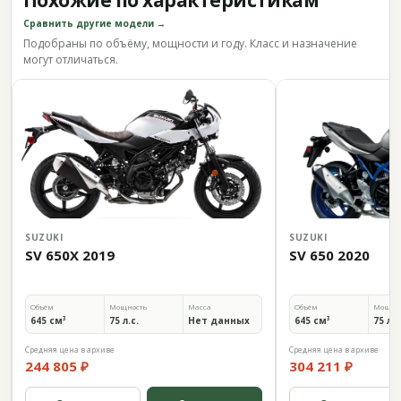
Похожие по характеристикам
Сравнить другие модели →
Подобраны по объёму, мощности и году. Класс и назначение
могут отличаться.
SUZUKI
SUZUKI
SV 650X 2019
SV 650 2020
Объём
Мощность
Масса
Объём
Мощно
645 см³
75 л.с.
Нет данных
645 см³
75 л.с
Средняя цена в архиве
Средняя цена в архиве
244 805 ₽
304 211 ₽