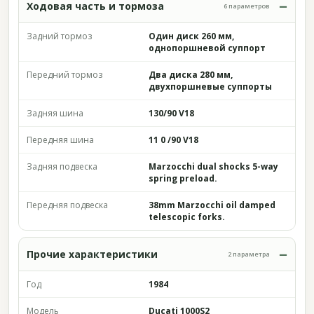
Ходовая часть и тормоза
6 параметров
Задний тормоз
Один диск 260 мм,
однопоршневой суппорт
Передний тормоз
Два диска 280 мм,
двухпоршневые суппорты
Задняя шина
130/90 V18
Передняя шина
11 0 /90 V18
Задняя подвеска
Marzocchi dual shocks 5-way
spring preload.
Передняя подвеска
38mm Marzocchi oil damped
telescopic forks.
Прочие характеристики
2 параметра
Год
1984
Модель
Ducati 1000S2