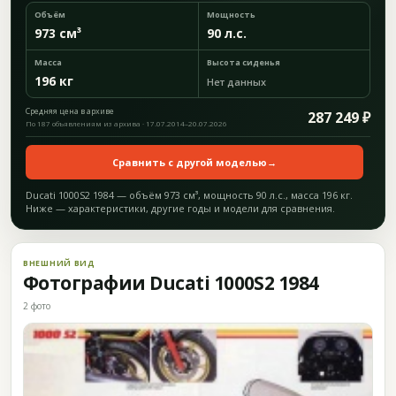
Объём
Мощность
973 см³
90 л.с.
Масса
Высота сиденья
196 кг
Нет данных
Средняя цена в архиве
287 249 ₽
По 187 объявлениям из архива · 17.07.2014–20.07.2026
Сравнить с другой моделью
→
Ducati 1000S2 1984 — объём 973 см³, мощность 90 л.с., масса 196 кг.
Ниже — характеристики, другие годы и модели для сравнения.
ВНЕШНИЙ ВИД
Фотографии Ducati 1000S2 1984
2 фото