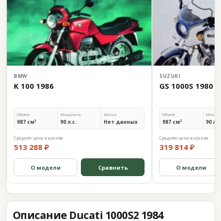
BMW
SUZUKI
K 100 1986
GS 1000S 1980
Объём
Мощность
Масса
Объём
Мощно
987 см³
90 л.с.
Нет данных
987 см³
90 л.с
Средняя цена в архиве
Средняя цена в архиве
513 288 ₽
319 814 ₽
О модели
Сравнить
О модели
Описание Ducati 1000S2 1984