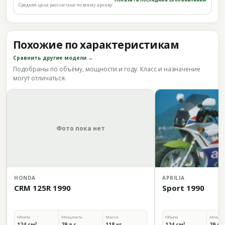
Средняя цена рассчитана по всему архиву
Похожие по характеристикам
Сравнить другие модели →
Подобраны по объёму, мощности и году. Класс и назначение
могут отличаться.
Фото пока нет
HONDA
APRILIA
CRM 125R 1990
Sport 1990
Объём
Мощность
Масса
Объём
Мощно
124 см³
29 л.с.
118 кг
124 см³
29 л.с