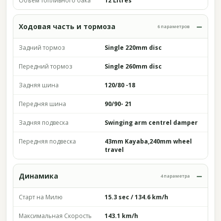
Объём топливного бака
12 Litres
Ходовая часть и тормоза
6 параметров
Задний тормоз
Single 220mm disc
Передний тормоз
Single 260mm disc
Задняя шина
120/80 -18
Передняя шина
90/90- 21
Задняя подвеска
Swinging arm centrel damper
Передняя подвеска
43mm Kayaba,240mm wheel
travel
Динамика
4 параметра
Старт на Милю
15.3 sec / 134.6 km/h
Максимальная Скорость
143.1 km/h