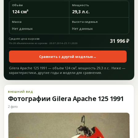
Объём
Мощность
124 см³
29,3 л.с.
Масса
Высота сиденья
Нет данных
Нет данных
Средняя цена в архиве
31 996 ₽
По 28 объявлениям из архива · 20.07.2014–25.11.2020
Сравнить с другой моделью
→
Gilera Apache 125 1991 — объём 124 см³, мощность 29,3 л.с.. Ниже —
характеристики, другие годы и модели для сравнения.
ВНЕШНИЙ ВИД
Фотографии Gilera Apache 125 1991
2 фото