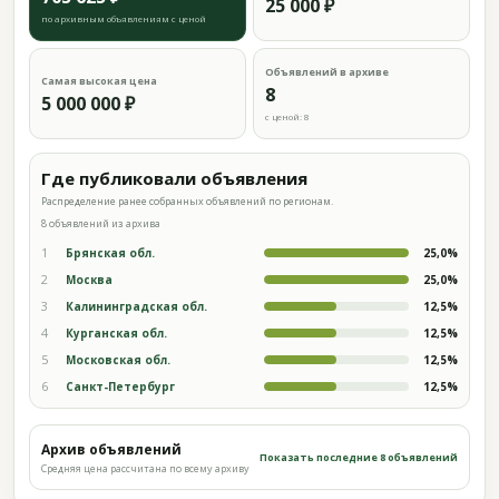
25 000 ₽
по архивным объявлениям с ценой
Объявлений в архиве
Самая высокая цена
8
5 000 000 ₽
с ценой: 8
Где публиковали объявления
Распределение ранее собранных объявлений по регионам.
8 объявлений из архива
1
Брянская обл.
25,0%
2
Москва
25,0%
3
Калининградская обл.
12,5%
4
Курганская обл.
12,5%
5
Московская обл.
12,5%
6
Санкт-Петербург
12,5%
Архив объявлений
Показать последние 8 объявлений
Средняя цена рассчитана по всему архиву