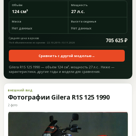
Объём
Мощность
124 см³
27 л.с.
Масса
Высота сиденья
Нет данных
Нет данных
Средняя цена в архиве
705 625 ₽
По 8 объявлениям из архива · 22.10.2019–13.11.2020
Сравнить с другой моделью
→
Gilera R1S 125 1990 — объём 124 см³, мощность 27 л.с.. Ниже —
характеристики, другие годы и модели для сравнения.
ВНЕШНИЙ ВИД
Фотографии Gilera R1S 125 1990
2 фото