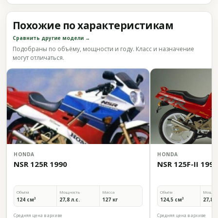
Похожие по характеристикам
Сравнить другие модели →
Подобраны по объёму, мощности и году. Класс и назначение
могут отличаться.
HONDA
HONDA
NSR 125R 1990
NSR 125F-II 1990
Объём
Мощность
Масса
Объём
Мощно
124 см³
27,8 л.с.
127 кг
124,5 см³
27,8 л
Средняя цена в архиве
Средняя цена в архиве