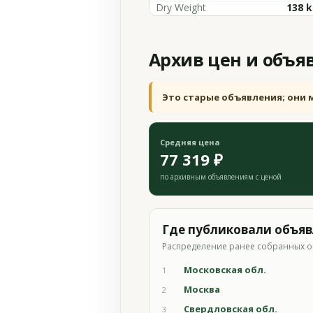
Dry Weight
138 
Архив цен и объя
Это старые объявления; они 
Средняя цена
77 319 ₽
по архивным объявлениям с ценой
Где публиковали объя
Распределение ранее собранных о
Московская обл.
1
Москва
2
Свердловская обл.
3