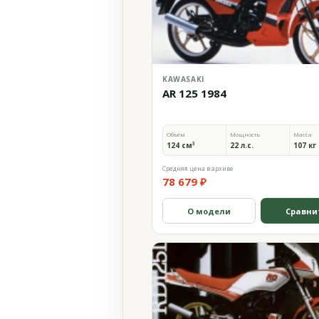
KAWASAKI
AR 125 1984
Объём
Мощность
Масса
124 см³
22 л.с.
107 кг
Средняя цена в архиве
78 679 ₽
О модели
Сравни