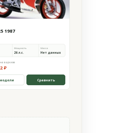
25 1987
Мощность
Масса
26 л.с.
Нет данных
на в архиве
2 ₽
 модели
Сравнить