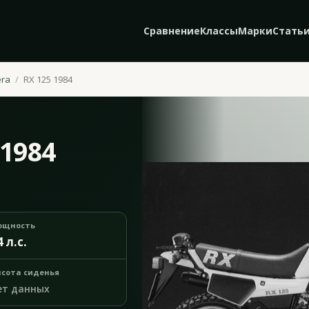
Сравнение
Классы
Марки
Стать
era
RX 125 1984
 1984
ощность
4 л.с.
сота сиденья
ет данных