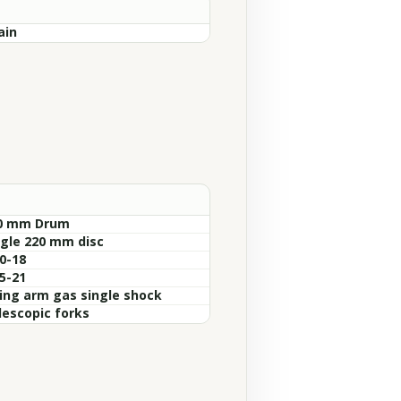
ain
0 mm Drum
ngle 220 mm disc
0-18
5-21
ing arm gas single shock
lescopic forks