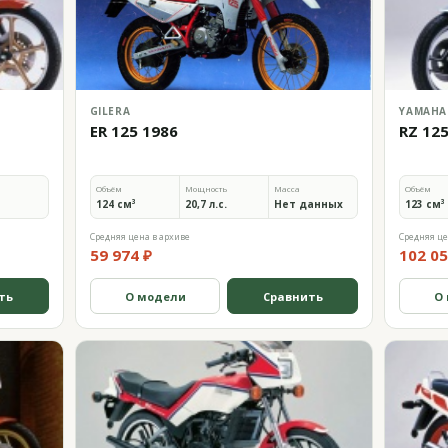
GILERA
YAMAHA
ER 125 1986
RZ 12
Объём
Мощность
Масса
Объём
124 см³
20,7 л.с.
Нет данных
123 см³
Средняя цена в архиве
Средняя це
59 974 ₽
102 05
ть
О модели
Сравнить
О