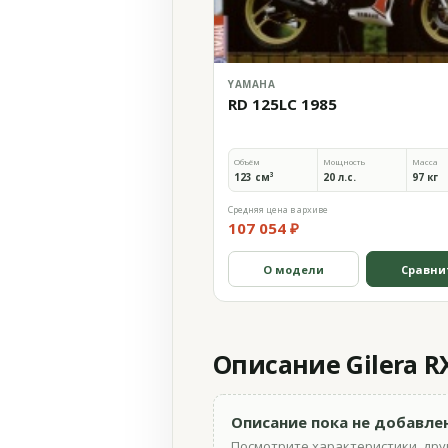
YAMAHA
RD 125LC 1985
Объём
Мощность
Масса
123 см³
20 л.с.
97 кг
Средняя цена в архиве
107 054 ₽
О модели
Сравни
Описание Gilera RX
Описание пока не добавле
Посмотрите характеристики, друг