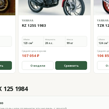
YAMAHA
YAMAHA
RZ 125S 1983
TZR 1
Объём
Мощность
Масса
Объём
123 см³
20 л.с.
99 кг
124 см³
Средняя цена в архиве
Средняя це
107 054 ₽
106 85
ть
О модели
Сравнить
О
 125 1984
но
ие годы или сравните эту модель с другой.