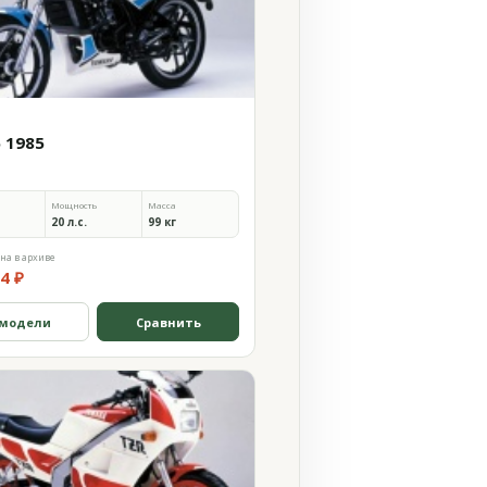
5 1985
Мощность
Масса
20 л.с.
99 кг
на в архиве
4 ₽
 модели
Сравнить