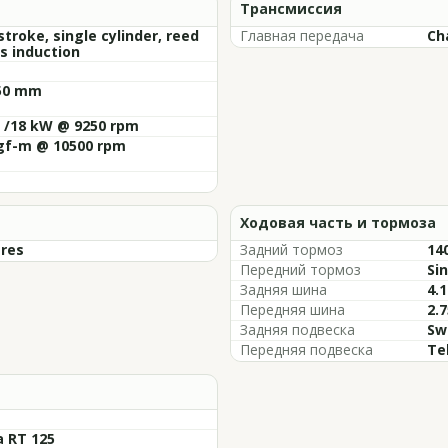
Трансмиссия
troke, single cylinder, reed
Главная передача
Ch
s induction
 50 mm
 /18 kW @ 9250 rpm
kgf-m @ 10500 rpm
Ходовая часть и тормоза
tres
Задний тормоз
14
Передний тормоз
Si
Задняя шина
4.1
Передняя шина
2.7
Задняя подвеска
Sw
Передняя подвеска
Te
a RT 125