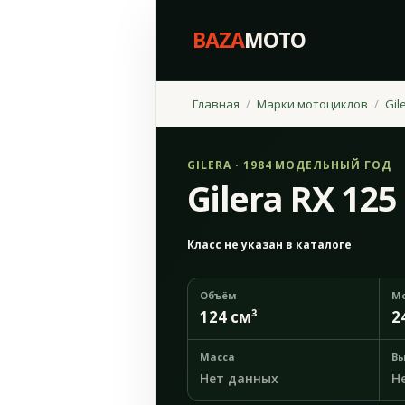
BAZA
MOTO
Главная
Марки мотоциклов
Gil
GILERA · 1984 МОДЕЛЬНЫЙ ГОД
Gilera RX 125
Класс не указан в каталоге
Объём
М
124 см³
2
Масса
Вы
Нет данных
Н