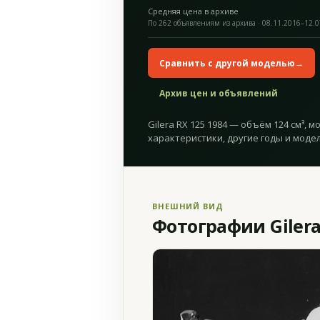
Средняя цена в архиве
По 262 объявлениям из архива · 08.11.2016–12.
Сравнить с другой моделью
→
Архив цен и объявлений
Gilera RX 125 1984 — объём 124 см³, м
характеристики, другие годы и модел
ВНЕШНИЙ ВИД
Фотографии Gilera