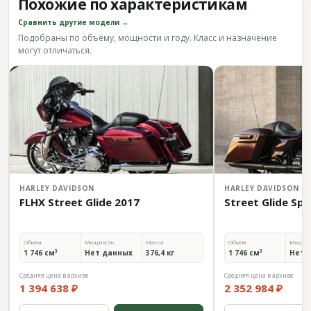
Похожие по характеристикам
Сравнить другие модели →
Подобраны по объёму, мощности и году. Класс и назначение
могут отличаться.
HARLEY DAVIDSON
HARLEY DAVIDSON
FLHX Street Glide 2017
Street Glide Spe
Объём
Мощность
Масса
Объём
Мощно
1 746 см³
Нет данных
376,4 кг
1 746 см³
Нет 
Средняя цена в архиве
Средняя цена в архиве
1 394 638 ₽
2 352 984 ₽