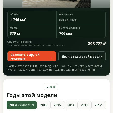
Объём
Мощность
1 746 см³
Нет данных
Масса
Высота сиденья
379 кг
706 мм
Средняя цена в архиве
898 722 ₽
По 56 объявлениям из архива · 28.07.2014–23.11.2020
Сравнить с другой
→
Другие годы этой модели
моделью
Harley Davidson FLHR Road King 2017 — объём 1 746 см³, масса 379 кг.
Ниже — характеристики, другие годы и модели для сравнения.
← 2016
Годы этой модели
2017
2016
2015
2014
2013
2012
20
ВЫ СМОТРИТЕ