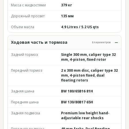
Масса с жидкостями
379 кг
Дорожный просвет
135 мм
Объем масла
4.9 Litres / 5.2 US qts
Ходовая часть и тормоза
8 параметров
Задний тормоз
Single 300 mm, caliper type 32
mm, 4-piston, fixed rotor
Передний тормоз
2 x 300 mm disc, caliper type 32
mm, 4-piston fixed, dual
floating rotors
Задняя шина
BW 180/65B16 81H
Передняя шина
BW 130/80B17 65H
Задняя подвеска
Premium low height hand-
adjustable rear shocks
Передняя подвеска
49 mm forks, Dual Bending