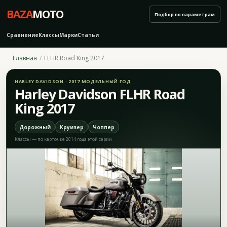
BAZA
MOTO
Подбор по параметрам
Сравнение
Классы
Марки
Статьи
Главная
FLHR Road King 2017
HARLEY DAVIDSON · 2017 МОДЕЛЬНЫЙ ГОД
Harley Davidson FLHR Road
King 2017
Дорожный
Круизер
Чоппер
Классы — по карточке 2014 года этой серии