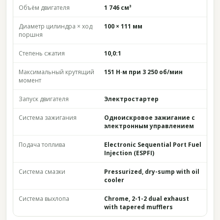
Объём двигателя
1 746 см³
Диаметр цилиндра × ход
100 × 111 мм
поршня
Степень сжатия
10,0:1
Максимальный крутящий
151 Н·м при 3 250 об/мин
момент
Запуск двигателя
Электростартер
Система зажигания
Одноискровое зажигание с
электронным управлением
Подача топлива
Electronic Sequential Port Fuel
Injection (ESPFI)
Система смазки
Pressurized, dry-sump with oil
cooler
Система выхлопа
Chrome, 2-1-2 dual exhaust
with tapered mufflers