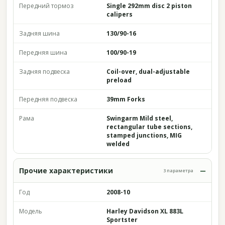
Передний тормоз
Single 292mm disc 2 piston
calipers
Задняя шина
130/90-16
Передняя шина
100/90-19
Задняя подвеска
Coil-over, dual-adjustable
preload
Передняя подвеска
39mm Forks
Рама
Swingarm Mild steel,
rectangular tube sections,
stamped junctions, MIG
welded
Прочие характеристики
3 параметра
Год
2008-10
Модель
Harley Davidson XL 883L
Sportster