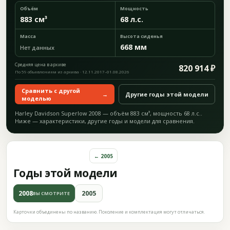
Объём
Мощность
883 см³
68 л.с.
Масса
Высота сиденья
668 мм
Нет данных
Средняя цена в архиве
820 914 ₽
По 59 объявлениям из архива · 12.11.2017–01.08.2026
Сравнить с другой
→
Другие годы этой модели
моделью
Harley Davidson Superlow 2008 — объём 883 см³, мощность 68 л.с..
Ниже — характеристики, другие годы и модели для сравнения.
← 2005
Годы этой модели
2008
2005
ВЫ СМОТРИТЕ
Карточки объединены по названию. Поколение и комплектация могут отличаться.