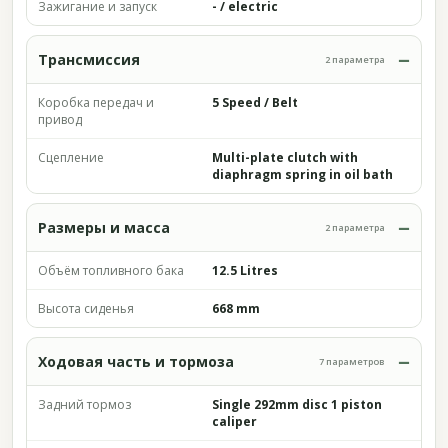
Зажигание и запуск
- / electric
Трансмиссия
2 параметра
Коробка передач и
5 Speed / Belt
привод
Сцепление
Multi-plate clutch with
diaphragm spring in oil bath
Размеры и масса
2 параметра
Объём топливного бака
12.5 Litres
Высота сиденья
668 mm
Ходовая часть и тормоза
7 параметров
Задний тормоз
Single 292mm disc 1 piston
caliper