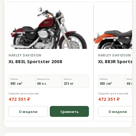
HARLEY DAVIDSON
HARLEY DAVIDSON
XL 883L Sportster 2008
XL 883R Sportst
Объём
Мощность
Масса
Объём
Мощно
883 см³
68 л.с.
235 кг
883 см³
68 л.с
Средняя цена в архиве
Средняя цена в архиве
472 351 ₽
472 351 ₽
О модели
Сравнить
О модели