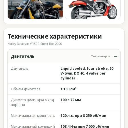
Технические характеристики
Harley Davidson VRSCR Street Rod 2006
Двигатель
7 параметров
Двигатель
Liquid cooled, four stroke, 60
V-twin, DOHC, 4 valve per
cylinder.
Объём двигателя
1 130 см³
Диаметр цилиндра × ход
100 × 72 мм
поршня
Максимальная мощность
120 л.с. при 8 250 об/мин
Максимальный крутящий
108,4 Н·м при 7 000 об/мин