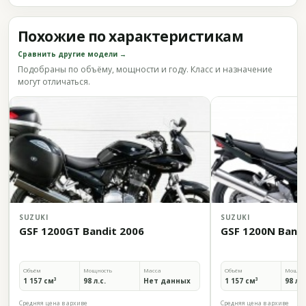
Похожие по характеристикам
Сравнить другие модели →
Подобраны по объёму, мощности и году. Класс и назначение
могут отличаться.
SUZUKI
SUZUKI
GSF 1200GT Bandit 2006
GSF 1200N Bandi
Объём
Мощность
Масса
Объём
Мощно
1 157 см³
98 л.с.
Нет данных
1 157 см³
98 л.с
Средняя цена в архиве
Средняя цена в архиве