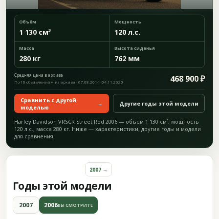
Объём
Мощность
1 130 см³
120 л.с.
Масса
Высота сиденья
280 кг
762 мм
Средняя цена в архиве
468 900 ₽
По 10 объявлениям из архива · 07.08.2014–04.11.2020
Сравнить с другой
→
Другие годы этой модели
моделью
Harley Davidson VRSCR Street Rod 2006 — объём 1 130 см³, мощность
120 л.с., масса 280 кг. Ниже — характеристики, другие годы и модели
для сравнения.
2007 →
Годы этой модели
2007
2006
ВЫ СМОТРИТЕ