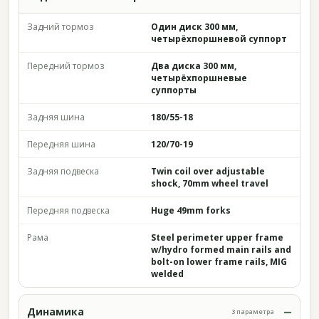
Задний тормоз
Один диск 300 мм,
четырёхпоршневой суппорт
Передний тормоз
Два диска 300 мм,
четырёхпоршневые
суппорты
Задняя шина
180/55-18
Передняя шина
120/70-19
Задняя подвеска
Twin coil over adjustable
shock, 70mm wheel travel
Передняя подвеска
Huge 49mm forks
Рама
Steel perimeter upper frame
w/hydro formed main rails and
bolt-on lower frame rails, MIG
welded
Динамика
3 параметра