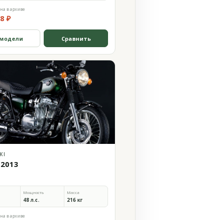
на в архиве
8 ₽
 модели
Сравнить
KI
 2013
Мощность
Масса
48 л.с.
216 кг
на в архиве