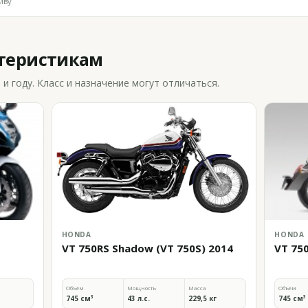
иву
ктеристикам
 году. Класс и назначение могут отличаться.
HONDA
HONDA
VT 750RS Shadow (VT 750S) 2014
VT 75
Объём
Мощность
Масса
Объём
745 см³
43 л.с.
229,5 кг
745 см³