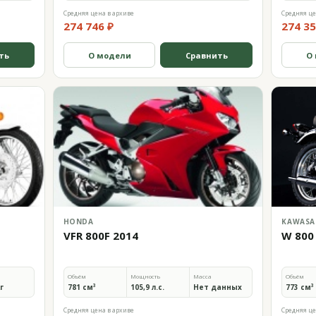
Средняя цена в архиве
Средняя це
274 746 ₽
274 35
ть
О модели
Сравнить
О
HONDA
KAWASA
VFR 800F 2014
W 800
Объём
Мощность
Масса
Объём
кг
781 см³
105,9 л.с.
Нет данных
773 см³
Средняя цена в архиве
Средняя це