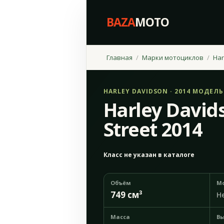
BAZA
MOTO
Главная
Марки мотоциклов
Har
HARLEY DAVIDSON · 2014 МОДЕЛ
Harley David
Street 2014
Класс не указан в каталоге
Объём
М
749 см³
Н
Масса
Вы