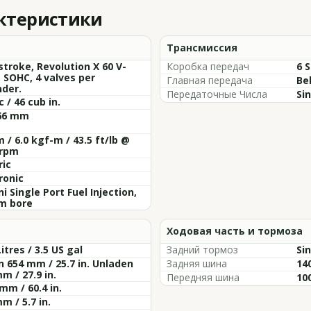
актеристики
Трансмиссия
stroke, Revolution X 60 V-
Коробка передач
6 
 SOHC, 4 valves per
Главная передача
Be
nder.
Передаточные Числа
Sin
c / 46 cub in.
 66 mm
 / 6.0 kgf-m / 43.5 ft/lb @
 rpm
ric
ronic
i Single Port Fuel Injection,
m bore
Ходовая часть и тормоза
Litres / 3.5 US gal
Задний тормоз
Sin
 654 mm / 25.7 in. Unladen
Задняя шина
14
m / 27.9 in.
Передняя шина
10
mm / 60.4 in.
m / 5.7 in.