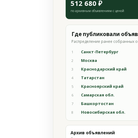
512 680 ₽
по архивным объявлениям с ценой
Где публиковали объя
Распределение ранее собранных о
Санкт-Петербург
1
Москва
2
Краснодарский край
3
Татарстан
4
Красноярский край
5
Самарская обл.
6
Башкортостан
7
Новосибирская обл.
8
Архив объявлений