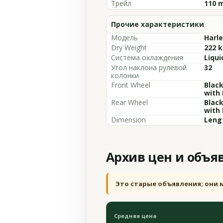
Трейл
110 m
Прочие характеристики
Модель
Harle
Dry Weight
222 k
Система охлаждения
Liqui
Угол наклона рулевой
32
колонки
Front Wheel
Blac
with
Rear Wheel
Blac
with
Dimension
Lengt
Архив цен и объя
Это старые объявления; они 
Средняя цена