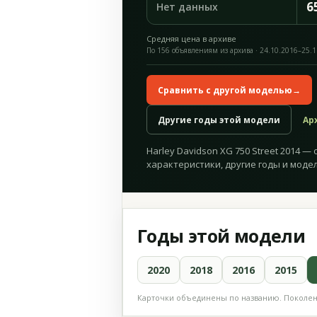
6
Нет данных
Средняя цена в архиве
По 156 объявлениям из архива · 24.10.2016–25.
Сравнить с другой моделью
→
Другие годы этой модели
Ар
Harley Davidson XG 750 Street 2014 —
характеристики, другие годы и модел
Годы этой модели
2020
2018
2016
2015
Карточки объединены по названию. Поколени