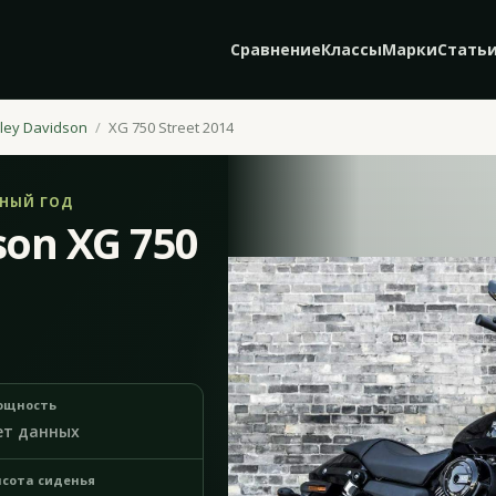
Сравнение
Классы
Марки
Стать
ley Davidson
XG 750 Street 2014
ЬНЫЙ ГОД
son XG 750
ощность
ет данных
сота сиденья