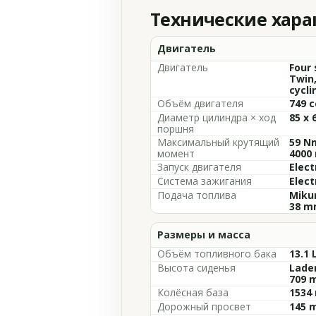
Технические хар
Двигатель
Двигатель
Four 
Twin,
cycli
Объём двигателя
749 c
Диаметр цилиндра × ход
85 x
поршня
Максимальный крутящий
59 Nm
момент
4000
Запуск двигателя
Elect
Система зажигания
Elect
Подача топлива
Mikun
38 m
Размеры и масса
Объём топливного бака
13.1 
Высота сиденья
Laden
709 m
Колёсная база
1534 
Дорожный просвет
145 m