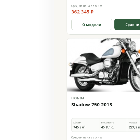
Средняя цена в архиве
362 345 ₽
О модели
Сравни
HONDA
Shadow 750 2013
Объём
Мощность
Масса
745 см³
45,8 л.с.
224,9 
Средняя цена в архиве