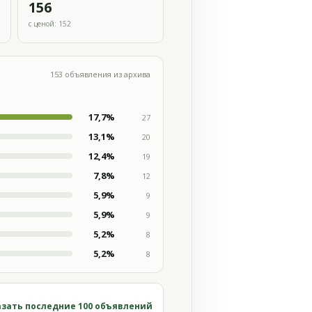
156
с ценой: 152
153 объявления из архива
17,7%
27
13,1%
20
12,4%
19
7,8%
12
5,9%
9
5,9%
9
5,2%
8
5,2%
8
зать последние 100 объявлений