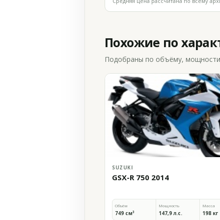
Средняя цена рассчитана по всему арх
Похожие по хара
Подобраны по объёму, мощности и
SUZUKI
GSX-R 750 2014
Объём
Мощность
Масса
749 см³
147,9 л.с.
198 кг