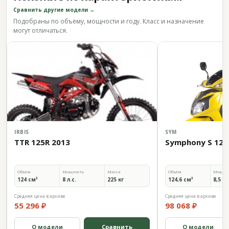
Сравнить другие модели →
Подобраны по объёму, мощности и году. Класс и назначение
могут отличаться.
IRBIS
SYM
TTR 125R 2013
Symphony S 125 
Объём
Мощность
Масса
Объём
Мощно
124 см³
8 л.с.
225 кг
124,6 см³
8,5 л.
Средняя цена в архиве
Средняя цена в архиве
55 296 ₽
98 068 ₽
О модели
Сравнить
О модели