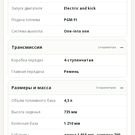
Запуск двигателя
Electric and kick
Подача топлива
PGM-FI
Система выхлопа
One-into one
Трансмиссия
2 параметра
Коробка передач
4-ступенчатая
Главная передача
Ремень
Размеры и масса
5 параметров
Объём топливного бака
4,3 л
Высота сиденья
735 мм
Колёсная база
1 210 мм
Габариты
длина 1 915 мм · ширина 700