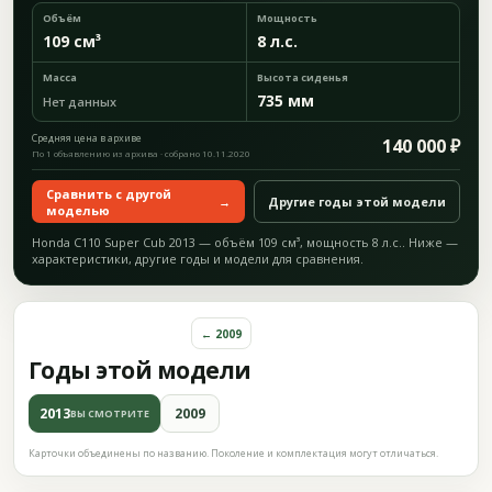
Объём
Мощность
109 см³
8 л.с.
Масса
Высота сиденья
735 мм
Нет данных
Средняя цена в архиве
140 000 ₽
По 1 объявлению из архива · собрано 10.11.2020
Сравнить с другой
→
Другие годы этой модели
моделью
Honda C110 Super Cub 2013 — объём 109 см³, мощность 8 л.с.. Ниже —
характеристики, другие годы и модели для сравнения.
← 2009
Годы этой модели
2013
2009
ВЫ СМОТРИТЕ
Карточки объединены по названию. Поколение и комплектация могут отличаться.