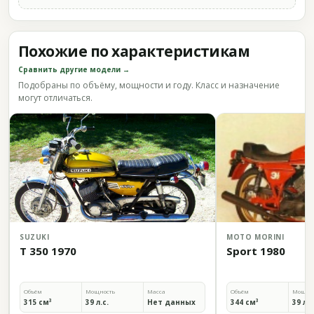
Похожие по характеристикам
Сравнить другие модели →
Подобраны по объёму, мощности и году. Класс и назначение
могут отличаться.
SUZUKI
MOTO MORINI
T 350 1970
Sport 1980
Объём
Мощность
Масса
Объём
Мощно
315 см³
39 л.с.
Нет данных
344 см³
39 л.с