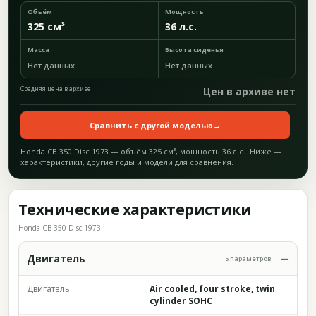
Объём
Мощность
325 см³
36 л.с.
Масса
Высота сиденья
Нет данных
Нет данных
Средняя цена в архиве
Цен в архиве нет
Сравнить с другой моделью
→
Honda CB 350 Disc 1973 — объём 325 см³, мощность 36 л.с.. Ниже —
характеристики, другие годы и модели для сравнения.
Технические характеристики
Honda CB 350 Disc 1973
Двигатель
5 параметров
Двигатель
Air cooled, four stroke, twin
cylinder SOHC