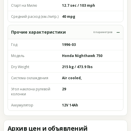
Старт на Милю
12.7 sec / 103 mph
Средний расход (км./литр.)
40 mpg
Прочие характеристики
6 параметров
Год
1996-03
Модель
Honda Nighthawk 750
Dry Weight
215 kg / 473.9 lbs
Система охлаждения
Air cooled,
Угол наклона рулевой
29
колонки
Аккумулятор
12V 14Ah
Архив цен и объявлений