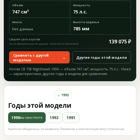
Объём
Мощность
747 см³
75 л.с.
Масса
Высота сиденья
785 мм
Нет данных
Средняя цена в архиве
139 075 ₽
По 34 объявлениям из архива · 26.06.2014–28.04.2025
Сравнить с другой
→
Другие годы этой модели
моделью
Honda CB 750 Nighthawk 1996 — объём 747 см³, мощность 75 л.с.. Ниже
— характеристики, другие годы и модели для сравнения.
← 1992
Годы этой модели
1996
1992
1991
ВЫ СМОТРИТЕ
Карточки объединены по названию. Поколение и комплектация могут отличаться.