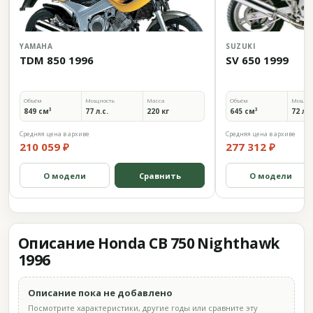
YAMAHA
SUZUKI
TDM 850 1996
SV 650 1999
Объём
Мощность
Масса
Объём
Мощно
849 см³
77 л.с.
220 кг
645 см³
72 л.с
Средняя цена в архиве
Средняя цена в архиве
210 059 ₽
277 312 ₽
О модели
Сравнить
О модели
Описание Honda CB 750 Nighthawk
1996
Описание пока не добавлено
Посмотрите характеристики, другие годы или сравните эту