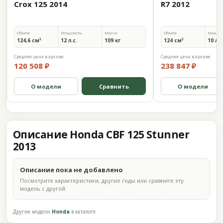
Crox 125 2014
R7 2012
Объём
Мощность
Масса
Объём
Мощно
124,6 см³
12 л.с.
109 кг
124 см³
10 л.с
Средняя цена в архиве
Средняя цена в архиве
120 508 ₽
238 847 ₽
О модели
Сравнить
О модели
Описание Honda CBF 125 Stunner
2013
Описание пока не добавлено
Посмотрите характеристики, другие годы или сравните эту
модель с другой.
Другие модели
Honda
в каталоге