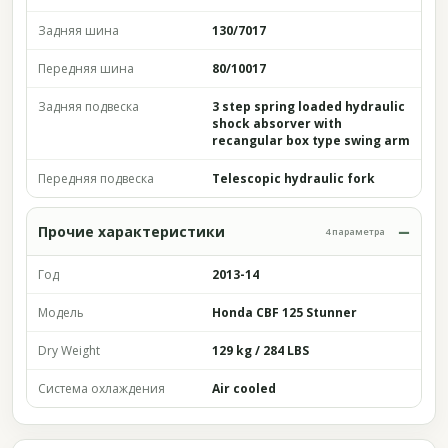
Задняя шина
130/7017
Передняя шина
80/10017
Задняя подвеска
3 step spring loaded hydraulic
shock absorver with
recangular box type swing arm
Передняя подвеска
Telescopic hydraulic fork
Прочие характеристики
4 параметра
Год
2013-14
Модель
Honda CBF 125 Stunner
Dry Weight
129 kg / 284 LBS
Система охлаждения
Air cooled