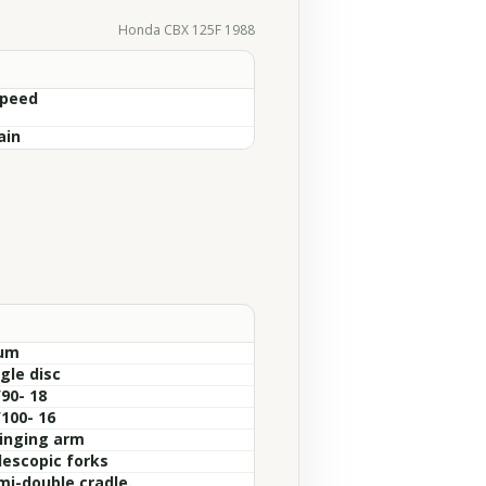
Honda CBX 125F 1988
Speed
ain
um
gle disc
90- 18
/100- 16
inging arm
lescopic forks
mi-double cradle.