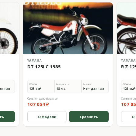
YAMAHA
YAMAHA
DT 125LC 1985
R Z 12
Объём
Мощность
Масса
Объём
анных
123 см³
18 л.с.
Нет данных
123 см³
Средняя цена в архиве
Средняя це
107 054 ₽
107 05
ть
О модели
Сравнить
О