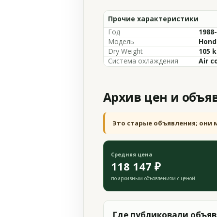
Прочие характеристики
Год
1988
Модель
Hond
Dry Weight
105 
Система охлаждения
Air c
Архив цен и объя
Это старые объявления; они 
Средняя цена
118 147 ₽
по архивным объявлениям с ценой
Где публиковали объя