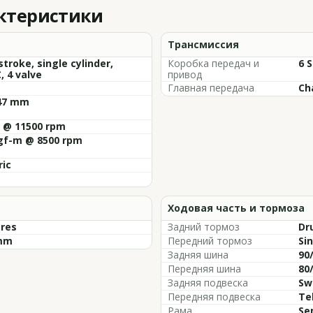
актеристики
Трансмиссия
stroke, single cylinder,
Коробка передач и
6 
 4 valve
привод
Главная передача
Ch
 47 mm
p @ 11500 rpm
kgf-m @ 8500 rpm
ric
Ходовая часть и тормоза
tres
Задний тормоз
Dr
mm
Передний тормоз
Sin
Задняя шина
90/
Передняя шина
80
Задняя подвеска
Sw
Передняя подвеска
Te
Рама
Se