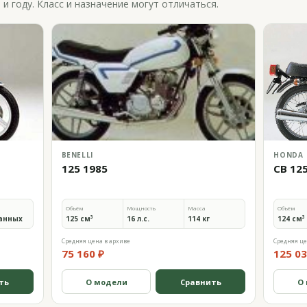
 году. Класс и назначение могут отличаться.
BENELLI
HONDA
125 1985
CB 12
Объём
Мощность
Масса
Объём
анных
125 см³
16 л.с.
114 кг
124 см³
Средняя цена в архиве
Средняя це
75 160 ₽
125 03
ть
О модели
Сравнить
О