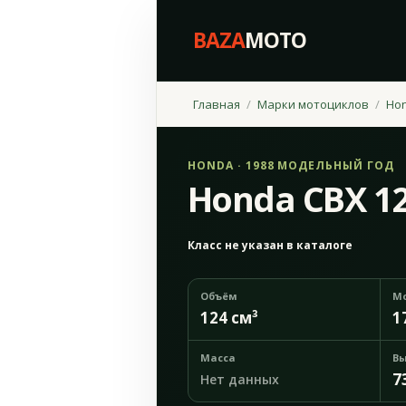
BAZA
MOTO
Главная
Марки мотоциклов
Ho
HONDA · 1988 МОДЕЛЬНЫЙ ГОД
Honda CBX 12
Класс не указан в каталоге
Объём
М
124 см³
1
Масса
Вы
7
Нет данных