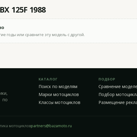
X 125F 1988
но
ие годы или сравните эту модель с другой.
КАТАЛОГ
ПОДБОР
Поиск по моделям
Сравнение модел
ики,
Марки мотоциклов
Подбор мотоцикл
 по
Классы мотоциклов
Размещение рекл
стика мотоциклов
partners@bazamoto.ru