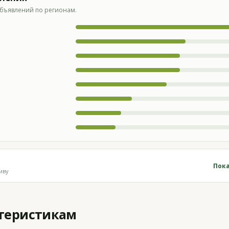
бъявлений по регионам.
Пока
иву
ктеристикам