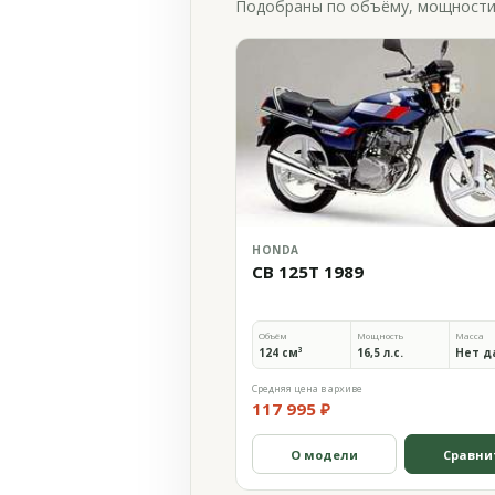
Подобраны по объёму, мощности и
HONDA
CB 125T 1989
Объём
Мощность
Масса
124 см³
16,5 л.с.
Нет д
Средняя цена в архиве
117 995 ₽
О модели
Сравни