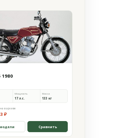
5 1980
Мощность
Масса
17 л.с.
133 кг
на в архиве
3 ₽
 модели
Сравнить