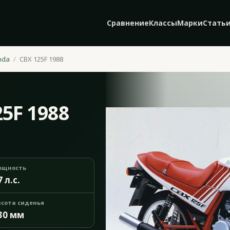
Сравнение
Классы
Марки
Стать
nda
CBX 125F 1988
5F 1988
ощность
7 л.с.
сота сиденья
30 мм