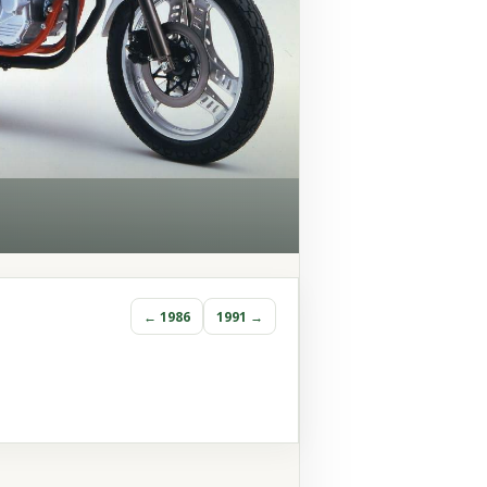
← 1986
1991 →