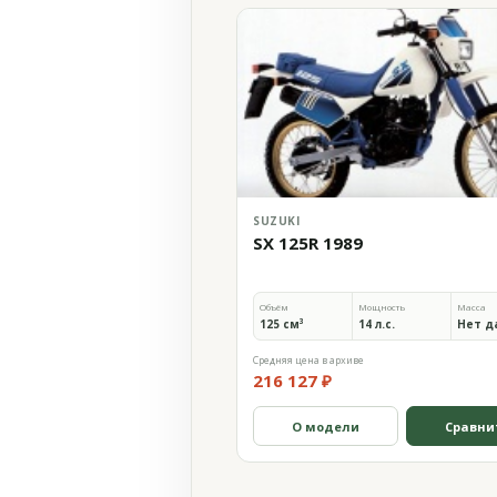
SUZUKI
SX 125R 1989
Объём
Мощность
Масса
125 см³
14 л.с.
Нет д
Средняя цена в архиве
216 127 ₽
О модели
Сравни