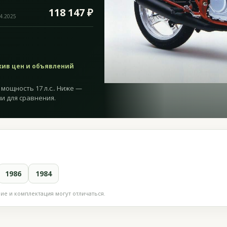
118 147 ₽
04.2025
хив цен и объявлений
 мощность 17 л.с.. Ниже —
и для сравнения.
1986
1984
е и комплектация могут отличаться.