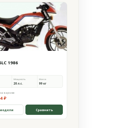
5LC 1986
Мощность
Масса
20 л.с.
99 кг
на в архиве
4 ₽
 модели
Сравнить