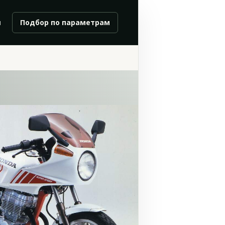
и
Подбор по параметрам