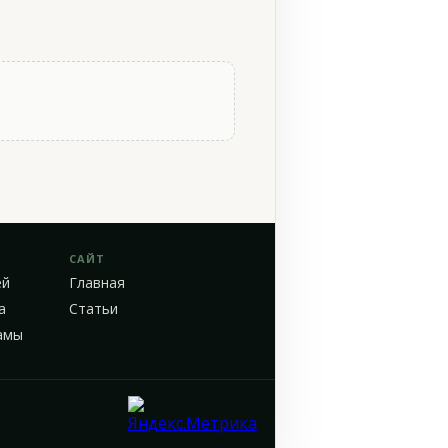
САЙТ
ей
Главная
а
Статьи
амы