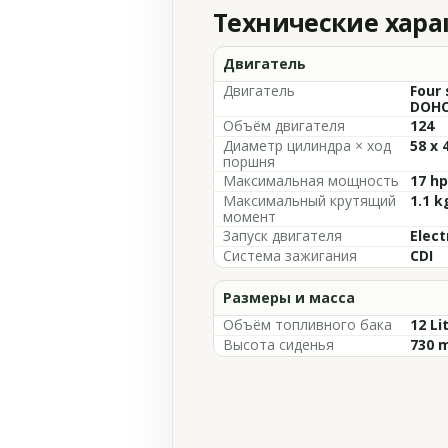
Технические хар
Двигатель
Двигатель
Four 
DOHC,
Объём двигателя
124
Диаметр цилиндра × ход
58 x
поршня
Максимальная мощность
17 h
Максимальный крутящий
1.1 
момент
Запуск двигателя
Elect
Система зажигания
CDI
Размеры и масса
Объём топливного бака
12 Li
Высота сиденья
730 