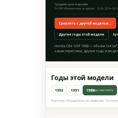
Средняя цена в архиве
По 588 объявлениям из архива · 29.06.2014–28.
Сравнить с другой моделью
→
Другие годы этой модели
Ар
Honda CBX 125F 1988 — объём 124 см³,
характеристики, другие годы и модел
Годы этой модели
1993
1991
1988
ВЫ СМОТРИТЕ
Карточки объединены по названию. Поколени