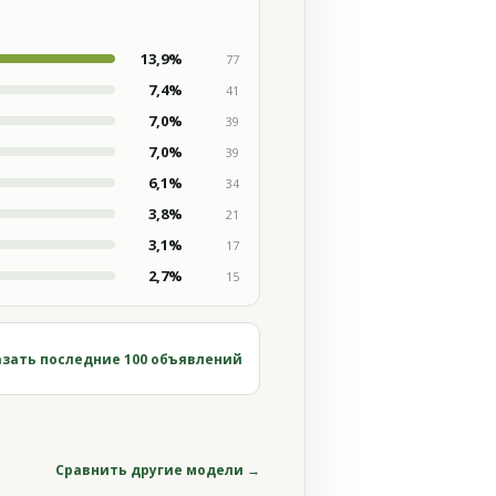
13,9%
77
7,4%
41
7,0%
39
7,0%
39
6,1%
34
3,8%
21
3,1%
17
2,7%
15
зать последние 100 объявлений
Сравнить другие модели →