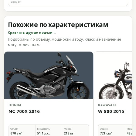
архиву
Похожие по характеристикам
Сравнить другие модели →
Подобраны по объёму, мощности и году. Класс и назначение
могут отличаться.
HONDA
KAWASAKI
NC 700X 2016
W 800 2015
Объём
Мощность
Масса
Объём
Мощно
670 см³
51,1 л.с.
218 кг
773 см³
48 л.с