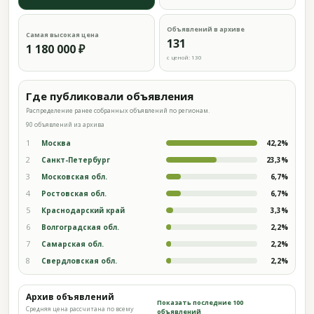
Объявлений в архиве
Самая высокая цена
131
1 180 000 ₽
с ценой: 130
Где публиковали объявления
Распределение ранее собранных объявлений по регионам.
90 объявлений из архива
1
Москва
42,2%
2
Санкт-Петербург
23,3%
3
Московская обл.
6,7%
4
Ростовская обл.
6,7%
5
Краснодарский край
3,3%
6
Волгоградская обл.
2,2%
7
Самарская обл.
2,2%
8
Свердловская обл.
2,2%
Архив объявлений
Показать последние 100
Средняя цена рассчитана по всему
объявлений