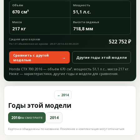
Объём
Мощность
670 см³
51,1 л.с.
Масса
Высота сиденья
217 кг
718,8 мм
Средняя цена в архиве
522 752 ₽
По 131 объявлению из архива · 28.07.2014–02.08.2026
Сравнить с другой
→
Другие годы этой модели
моделью
Honda CTX 700 2016 — объём 670 см³, мощность 51,1 л.с., масса 217 кг.
Ниже — характеристики, другие годы и модели для сравнения.
← 2014
Годы этой модели
2016
2014
ВЫ СМОТРИТЕ
Карточки объединены по названию. Поколение и комплектация могут отличаться.