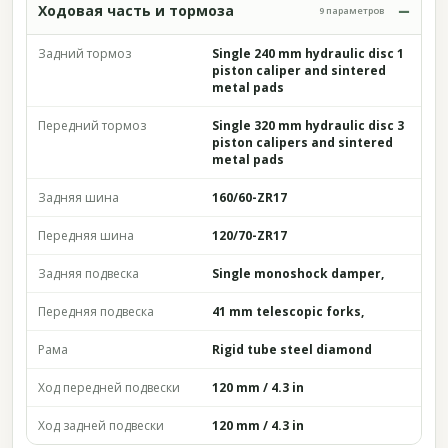
Ходовая часть и тормоза
9 параметров
Задний тормоз
Single 240 mm hydraulic disc 1
piston caliper and sintered
metal pads
Передний тормоз
Single 320 mm hydraulic disc 3
piston calipers and sintered
metal pads
Задняя шина
160/60-ZR17
Передняя шина
120/70-ZR17
Задняя подвеска
Single monoshock damper,
Передняя подвеска
41 mm telescopic forks,
Рама
Rigid tube steel diamond
Ход передней подвески
120 mm / 4.3 in
Ход задней подвески
120 mm / 4.3 in