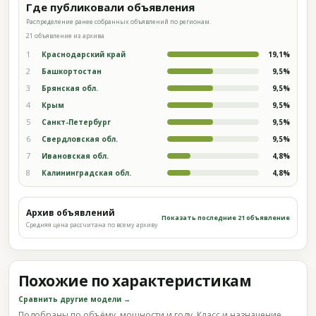
Где публиковали объявления
Распределение ранее собранных объявлений по регионам.
21 объявление из архива
1
Краснодарский край
19,1%
2
Башкортостан
9,5%
3
Брянская обл.
9,5%
4
Крым
9,5%
5
Санкт-Петербург
9,5%
6
Свердловская обл.
9,5%
7
Ивановская обл.
4,8%
8
Калининградская обл.
4,8%
Архив объявлений
Показать последние 21 объявление
Средняя цена рассчитана по всему архиву
Похожие по характеристикам
Сравнить другие модели →
Подобраны по объёму, мощности и году. Класс и назначение