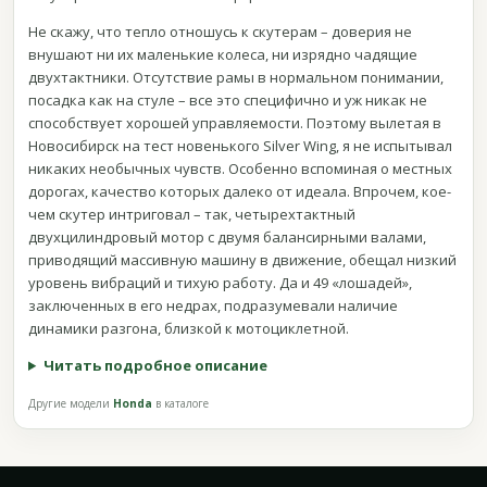
Не скажу, что тепло отношусь к скутерам – доверия не
внушают ни их маленькие колеса, ни изрядно чадящие
двухтактники. Отсутствие рамы в нормальном понимании,
посадка как на стуле – все это специфично и уж никак не
способствует хорошей управляемости. Поэтому вылетая в
Новосибирск на тест новенького Silver Wing, я не испытывал
никаких необычных чувств. Особенно вспоминая о местных
дорогах, качество которых далеко от идеала. Впрочем, кое-
чем скутер интриговал – так, четырехтактный
двухцилиндровый мотор с двумя балансирными валами,
приводящий массивную машину в движение, обещал низкий
уровень вибраций и тихую работу. Да и 49 «лошадей»,
заключенных в его недрах, подразумевали наличие
динамики разгона, близкой к мотоциклетной.
Читать подробное описание
Другие модели
Honda
в каталоге