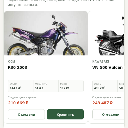
могут отличаться.
CCM
KAWASAKI
R30 2003
VN 500 Vulcan L
Объём
Мощность
Масса
Объём
Мощно
644 см³
53 л.с.
137 кг
498 см³
50 л.с
Средняя цена в архиве
Средняя цена в архиве
210 669 ₽
249 487 ₽
О модели
Сравнить
О модели