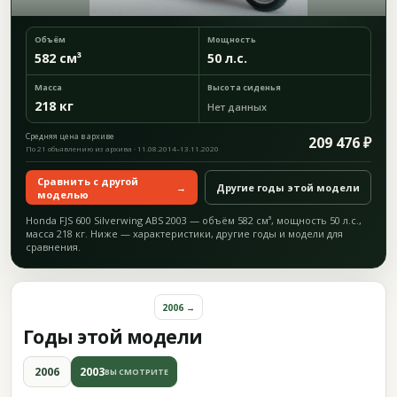
Объём
Мощность
582 см³
50 л.с.
Масса
Высота сиденья
218 кг
Нет данных
Средняя цена в архиве
209 476 ₽
По 21 объявлению из архива · 11.08.2014–13.11.2020
Сравнить с другой
→
Другие годы этой модели
моделью
Honda FJS 600 Silverwing ABS 2003 — объём 582 см³, мощность 50 л.с.,
масса 218 кг. Ниже — характеристики, другие годы и модели для
сравнения.
2006 →
Годы этой модели
2006
2003
ВЫ СМОТРИТЕ