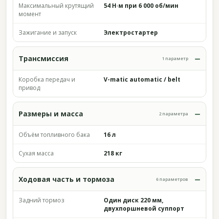
Максимальный крутящий
54 Н·м при 6 000 об/мин
момент
Зажигание и запуск
Электростартер
Трансмиссия
1 параметр
Коробка передач и
V-matic automatic / belt
привод
Размеры и масса
2 параметра
Объём топливного бака
16 л
Сухая масса
218 кг
Ходовая часть и тормоза
6 параметров
Задний тормоз
Один диск 220 мм,
двухпоршневой суппорт