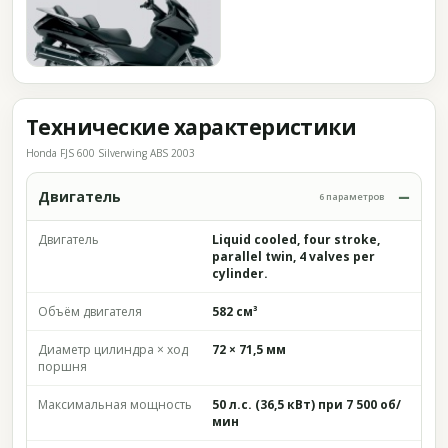
Технические характеристики
Honda FJS 600 Silverwing ABS 2003
Двигатель
6 параметров
Двигатель
Liquid cooled, four stroke,
parallel twin, 4 valves per
cylinder.
Объём двигателя
582 см³
Диаметр цилиндра × ход
72 × 71,5 мм
поршня
Максимальная мощность
50 л.с. (36,5 кВт) при 7 500 об/
мин