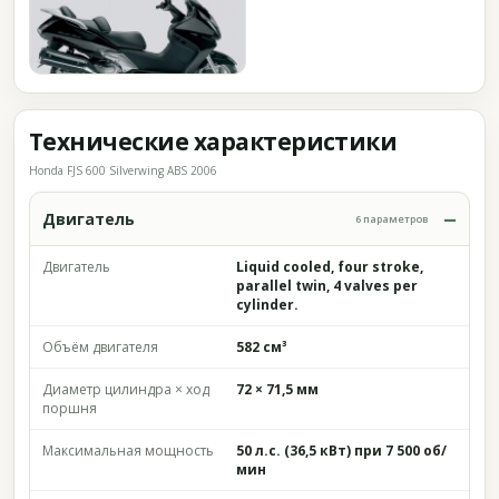
Технические характеристики
Honda FJS 600 Silverwing ABS 2006
Двигатель
6 параметров
Двигатель
Liquid cooled, four stroke,
parallel twin, 4 valves per
cylinder.
Объём двигателя
582 см³
Диаметр цилиндра × ход
72 × 71,5 мм
поршня
Максимальная мощность
50 л.с. (36,5 кВт) при 7 500 об/
мин