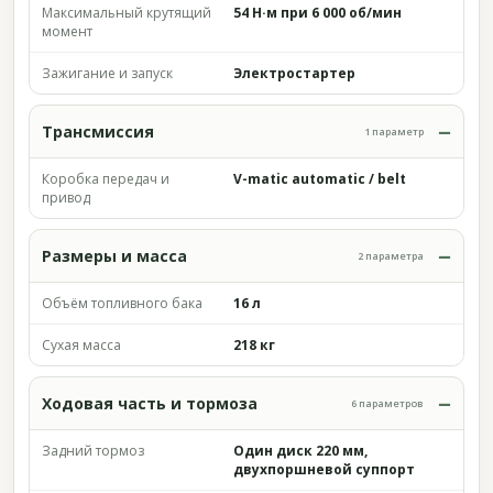
Максимальный крутящий
54 Н·м при 6 000 об/мин
момент
Зажигание и запуск
Электростартер
Трансмиссия
1 параметр
Коробка передач и
V-matic automatic / belt
привод
Размеры и масса
2 параметра
Объём топливного бака
16 л
Сухая масса
218 кг
Ходовая часть и тормоза
6 параметров
Задний тормоз
Один диск 220 мм,
двухпоршневой суппорт