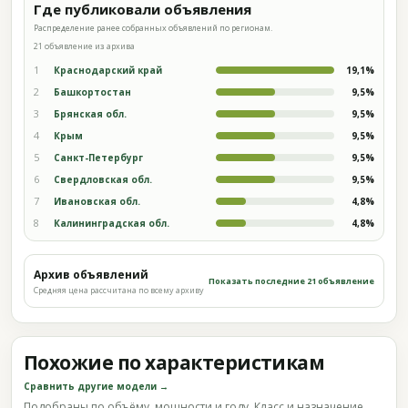
Где публиковали объявления
Распределение ранее собранных объявлений по регионам.
21 объявление из архива
1
Краснодарский край
19,1%
2
Башкортостан
9,5%
3
Брянская обл.
9,5%
4
Крым
9,5%
5
Санкт-Петербург
9,5%
6
Свердловская обл.
9,5%
7
Ивановская обл.
4,8%
8
Калининградская обл.
4,8%
Архив объявлений
Показать последние 21 объявление
Средняя цена рассчитана по всему архиву
Похожие по характеристикам
Сравнить другие модели →
Подобраны по объёму, мощности и году. Класс и назначение