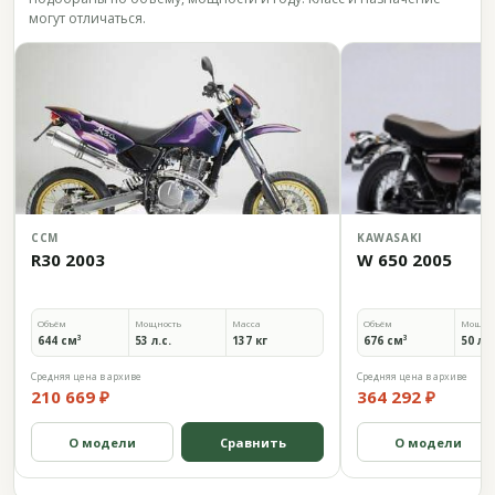
могут отличаться.
CCM
KAWASAKI
R30 2003
W 650 2005
Объём
Мощность
Масса
Объём
Мощно
644 см³
53 л.с.
137 кг
676 см³
50 л.с
Средняя цена в архиве
Средняя цена в архиве
210 669 ₽
364 292 ₽
О модели
Сравнить
О модели