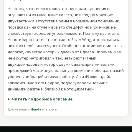
Не скажу, что тепло отношусь к скутерам – доверия не
внушают ни их маленькие колеса, ни изрядно чадящие
двухтактники. Отсутствие рамы в нормальном понимании,
посадка как на стуле – все это специфично и уж никак не
способствует хорошей управляемости. Поэтому вылетая в
Новосибирск на тест новенького Silver Wing, я не испытывал
никаких необычных чувств. Особенно вспоминая о местных
дорогах, качество которых далеко от идеала. Впрочем, кое-
чем скутер интриговал – так, четырехтактный
двухцилиндровый мотор с двумя балансирными валами,
приводящий массивную машину в движение, обещал низкий
уровень вибраций и тихую работу. Да и 49 «лошадей»,
заключенных в его недрах, подразумевали наличие
динамики разгона, близкой к мотоциклетной.
Читать подробное описание
Другие модели
Honda
в каталоге