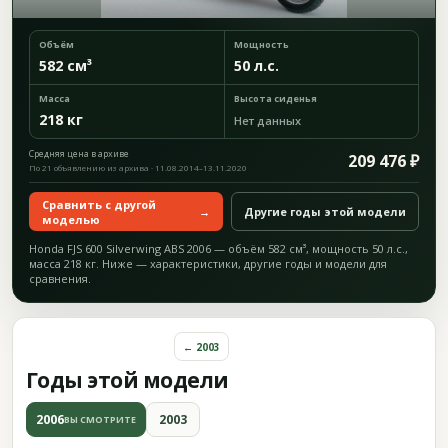
Объём
Мощность
582 см³
50 л.с.
Масса
Высота сиденья
218 кг
Нет данных
Средняя цена в архиве
209 476 ₽
По 21 объявлению из архива · 11.08.2014–13.11.2020
Сравнить с другой
→
Другие годы этой модели
моделью
Honda FJS 600 Silverwing ABS 2006 — объём 582 см³, мощность 50 л.с.,
масса 218 кг. Ниже — характеристики, другие годы и модели для
сравнения.
← 2003
Годы этой модели
2006
2003
ВЫ СМОТРИТЕ