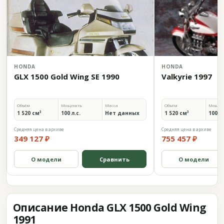
HONDA
HONDA
GLX 1500 Gold Wing SE 1990
Valkyrie 1997
Объём
Мощность
Масса
Объём
Мощно
1 520 см³
100 л.с.
Нет данных
1 520 см³
100 л.
Средняя цена в архиве
Средняя цена в архиве
349 127 ₽
755 457 ₽
О модели
Сравнить
О модели
Описание Honda GLX 1500 Gold Wing
1991