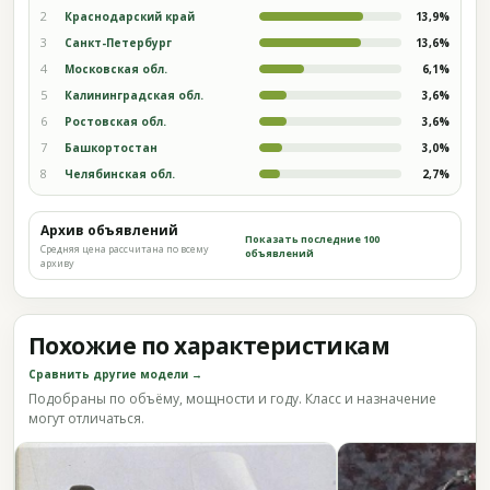
2
Краснодарский край
13,9%
3
Санкт-Петербург
13,6%
4
Московская обл.
6,1%
5
Калининградская обл.
3,6%
6
Ростовская обл.
3,6%
7
Башкортостан
3,0%
8
Челябинская обл.
2,7%
Архив объявлений
Показать последние 100
Средняя цена рассчитана по всему
объявлений
архиву
Похожие по характеристикам
Сравнить другие модели →
Подобраны по объёму, мощности и году. Класс и назначение
могут отличаться.