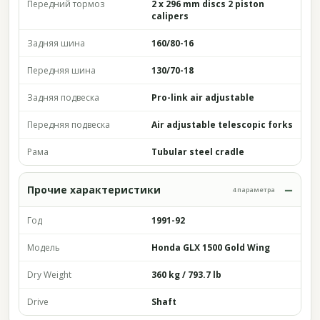
Передний тормоз
2 x 296 mm discs 2 piston
calipers
Задняя шина
160/80-16
Передняя шина
130/70-18
Задняя подвеска
Pro-link air adjustable
Передняя подвеска
Air adjustable telescopic forks
Рама
Tubular steel cradle
Прочие характеристики
4 параметра
Год
1991-92
Модель
Honda GLX 1500 Gold Wing
Dry Weight
360 kg / 793.7 lb
Drive
Shaft