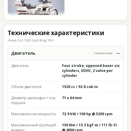
Технические характеристики
Honda GLX 1500 Gold Wing 1991
Двигатель
7 параметров
Двигатель
Four stroke, opposed boxer six
cylinders, SOHC, 2 valve per
cylinder
Объём двигателя
1520 cc / 92.8 cub in.
Диаметр цилиндра × ход
71 x 64 mm
поршня
Максимальная мощность
72.9 kW / 100 hp @ 5200 rpm
Максимальный крутящий
150 Nm / 15.3 kgf-m / 111 lb-ft
момент
@ 4000 rpm