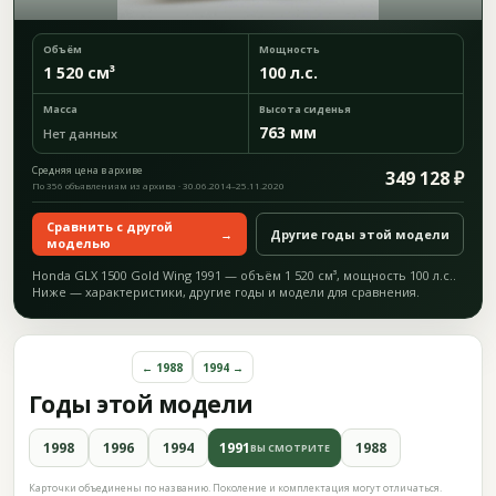
Объём
Мощность
1 520 см³
100 л.с.
Масса
Высота сиденья
763 мм
Нет данных
Средняя цена в архиве
349 128 ₽
По 356 объявлениям из архива · 30.06.2014–25.11.2020
Сравнить с другой
→
Другие годы этой модели
моделью
Honda GLX 1500 Gold Wing 1991 — объём 1 520 см³, мощность 100 л.с..
Ниже — характеристики, другие годы и модели для сравнения.
← 1988
1994 →
Годы этой модели
1998
1996
1994
1991
1988
ВЫ СМОТРИТЕ
Карточки объединены по названию. Поколение и комплектация могут отличаться.