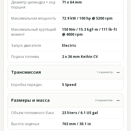
Диаметр цилиндра × ход
71 x 64 mm
поршня
Максимальная мощность
72.9 kW / 100 hp @ 5200 rpm
Максимальный крутящий
150 Nm / 15.3 kgf-m / 111 lb-ft
момент
@ 4000 rpm
Запуск двигателя
Electric
Подача топлива
2 x 36 mm Keihin CV
Трансмиссия
1 параметр
Коробка передач
5 Speed
Размеры и масса
2 параметра
Объём топливного бака
23 liters / 6.1 US gal
Высота сиденья
763 mm / 30.1 in