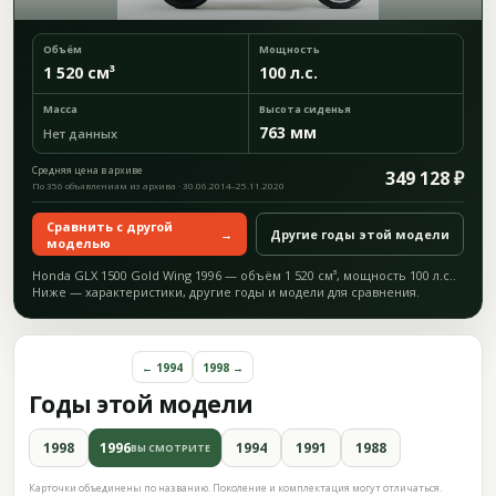
Объём
Мощность
1 520 см³
100 л.с.
Масса
Высота сиденья
763 мм
Нет данных
Средняя цена в архиве
349 128 ₽
По 356 объявлениям из архива · 30.06.2014–25.11.2020
Сравнить с другой
→
Другие годы этой модели
моделью
Honda GLX 1500 Gold Wing 1996 — объём 1 520 см³, мощность 100 л.с..
Ниже — характеристики, другие годы и модели для сравнения.
← 1994
1998 →
Годы этой модели
1998
1996
1994
1991
1988
ВЫ СМОТРИТЕ
Карточки объединены по названию. Поколение и комплектация могут отличаться.