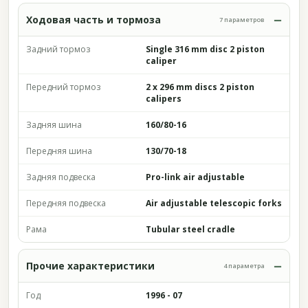
Ходовая часть и тормоза
7 параметров
Задний тормоз
Single 316 mm disc 2 piston
caliper
Передний тормоз
2 x 296 mm discs 2 piston
calipers
Задняя шина
160/80-16
Передняя шина
130/70-18
Задняя подвеска
Pro-link air adjustable
Передняя подвеска
Air adjustable telescopic forks
Рама
Tubular steel cradle
Прочие характеристики
4 параметра
Год
1996 - 07