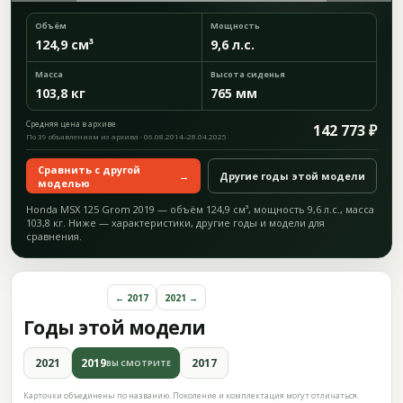
Объём
Мощность
124,9 см³
9,6 л.с.
Масса
Высота сиденья
103,8 кг
765 мм
Средняя цена в архиве
142 773 ₽
По 39 объявлениям из архива · 06.08.2014–28.04.2025
Сравнить с другой
→
Другие годы этой модели
моделью
Honda MSX 125 Grom 2019 — объём 124,9 см³, мощность 9,6 л.с., масса
103,8 кг. Ниже — характеристики, другие годы и модели для
сравнения.
← 2017
2021 →
Годы этой модели
2021
2019
2017
ВЫ СМОТРИТЕ
Карточки объединены по названию. Поколение и комплектация могут отличаться.