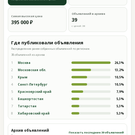
Объявлений в архиве
Самая высокая цена
39
395 000 ₽
с ценой: 38
Где публиковали объявления
Распределение ранее собранных объявлений по регионам.
38 объявлений из архива
1
Москва
26,3%
2
Московская обл.
13,2%
3
Крым
10,5%
4
Санкт-Петербург
10,5%
5
Красноярский край
7,9%
6
Башкортостан
5,3%
7
Татарстан
5,3%
8
Хабаровский край
5,3%
Архив объявлений
Показать последние 39 объявлений