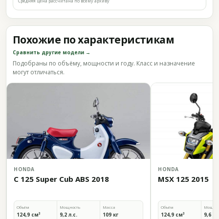
Средняя цена рассчитана по всему архиву
Похожие по характеристикам
Сравнить другие модели →
Подобраны по объёму, мощности и году. Класс и назначение
могут отличаться.
HONDA
HONDA
C 125 Super Cub ABS 2018
MSX 125 2015
Объём
Мощность
Масса
Объём
Мощно
124,9 см³
9,2 л.с.
109 кг
124,9 см³
9,6 л.