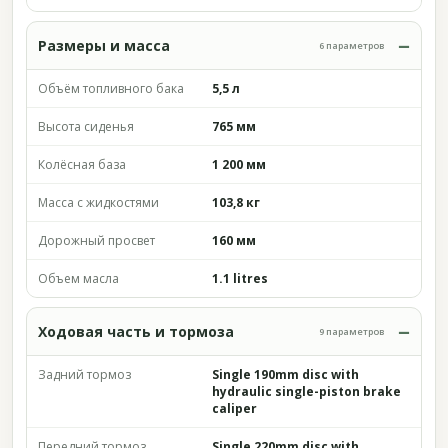
Размеры и масса
6 параметров
Объём топливного бака
5,5 л
Высота сиденья
765 мм
Колёсная база
1 200 мм
Масса с жидкостями
103,8 кг
Дорожный просвет
160 мм
Объем масла
1.1 litres
Ходовая часть и тормоза
9 параметров
Задний тормоз
Single 190mm disc with
hydraulic single-piston brake
caliper
Передний тормоз
Single 220mm disc with