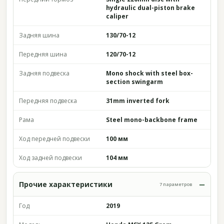
hydraulic dual-piston brake
caliper
Задняя шина
130/70-12
Передняя шина
120/70-12
Задняя подвеска
Mono shock with steel box-
section swingarm
Передняя подвеска
31mm inverted fork
Рама
Steel mono-backbone frame
Ход передней подвески
100 мм
Ход задней подвески
104 мм
Прочие характеристики
7 параметров
Год
2019