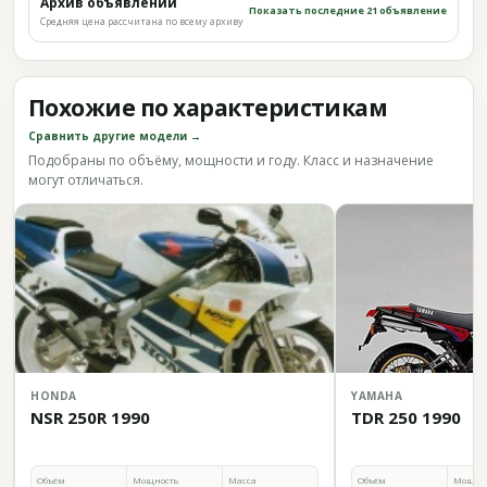
Архив объявлений
Показать последние 21 объявление
Средняя цена рассчитана по всему архиву
Похожие по характеристикам
Сравнить другие модели →
Подобраны по объёму, мощности и году. Класс и назначение
могут отличаться.
HONDA
YAMAHA
NSR 250R 1990
TDR 250 1990
Объём
Мощность
Масса
Объём
Мощно