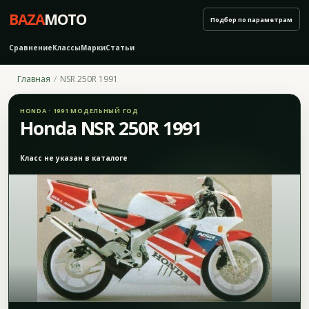
BAZA
MOTO
Подбор по параметрам
Сравнение
Классы
Марки
Статьи
Главная
NSR 250R 1991
HONDA · 1991 МОДЕЛЬНЫЙ ГОД
Honda NSR 250R 1991
Класс не указан в каталоге