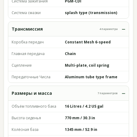
Система зажигания
PGM-CDI
Система смазки
splash type (transmission)
Трансмиссия
4 параметра
Коробка передач
Constant Mesh 6-speed
Главная передача
Chain
Сцепление
Multi-plate, coil spring
Передаточные Числа
Aluminum tube type frame
Размеры и масса
7 параметров
Объём топливного бака
16 Litres / 4.2 US gal
Высота сиденья
770 mm / 30.3 in
Колёсная база
1345 mm / 52.9 in