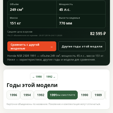
Объём
Мощность
249 см³
45 л.с.
Масса
Высота сиденья
151 кг
770 мм
Средняя цена в архиве
82 595 ₽
По 21 объявлению из архива · 26.07.2014–24.11.2020
Сравнить с другой
→
Другие годы этой модели
моделью
Honda NSR 250R 1991 — объём 249 см³, мощность 45 л.с., масса 151 кг.
Ниже — характеристики, другие годы и модели для сравнения.
← 1990
1992 →
Годы этой модели
1996
1994
1992
1991
1990
1989
19
ВЫ СМОТРИТЕ
Карточки объединены по названию. Поколение и комплектация могут отличаться.