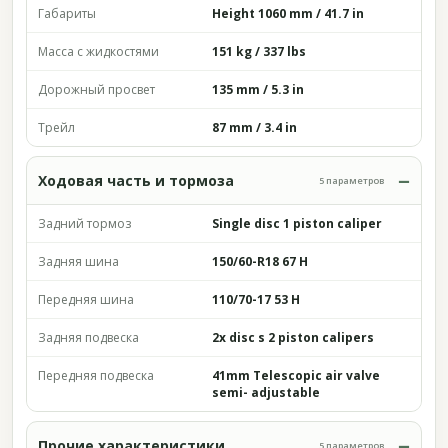
Габариты
Height 1060 mm / 41.7 in
Масса с жидкостями
151 kg / 337 lbs
Дорожный просвет
135 mm / 5.3 in
Трейл
87 mm / 3.4 in
Ходовая часть и тормоза
5 параметров
Задний тормоз
Single disc 1 piston caliper
Задняя шина
150/60-R18 67 H
Передняя шина
110/70-17 53 H
Задняя подвеска
2x disc s 2 piston calipers
Передняя подвеска
41mm Telescopic air valve
semi- adjustable
Прочие характеристики
5 параметров