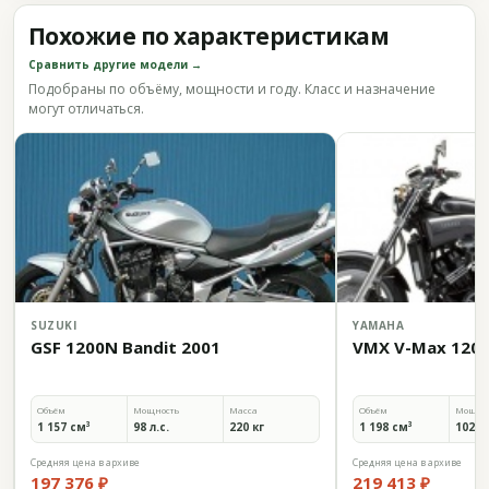
Похожие по характеристикам
Сравнить другие модели →
Подобраны по объёму, мощности и году. Класс и назначение
могут отличаться.
SUZUKI
YAMAHA
GSF 1200N Bandit 2001
VMX V-Max 1200
Объём
Мощность
Масса
Объём
Мощно
1 157 см³
98 л.с.
220 кг
1 198 см³
102 л.
Средняя цена в архиве
Средняя цена в архиве
197 376 ₽
219 413 ₽