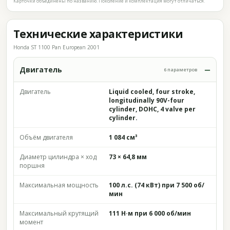
Карточки объединены по названию. Поколение и комплектация могут отличаться.
Технические характеристики
Honda ST 1100 Pan European 2001
Двигатель
6 параметров
Двигатель
Liquid cooled, four stroke,
longitudinally 90V-four
cylinder, DOHC, 4 valve per
cylinder.
Объём двигателя
1 084 см³
Диаметр цилиндра × ход
73 × 64,8 мм
поршня
Максимальная мощность
100 л.с. (74 кВт) при 7 500 об/
мин
Максимальный крутящий
111 Н·м при 6 000 об/мин
момент