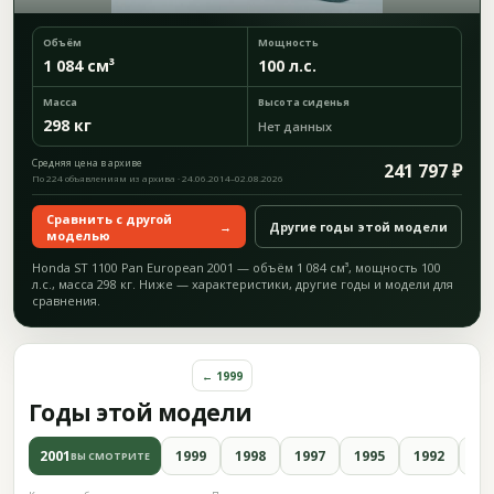
Объём
Мощность
1 084 см³
100 л.с.
Масса
Высота сиденья
298 кг
Нет данных
Средняя цена в архиве
241 797 ₽
По 224 объявлениям из архива · 24.06.2014–02.08.2026
Сравнить с другой
→
Другие годы этой модели
моделью
Honda ST 1100 Pan European 2001 — объём 1 084 см³, мощность 100
л.с., масса 298 кг. Ниже — характеристики, другие годы и модели для
сравнения.
← 1999
Годы этой модели
2001
1999
1998
1997
1995
1992
19
ВЫ СМОТРИТЕ