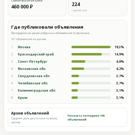
Самая высокая цена
224
460 000 ₽
с ценой: 224
Где публиковали объявления
Распределение ранее собранных объявлений по регионам.
161 объявление из архива
1
Москва
19,3%
2
Краснодарский край
14,9%
3
Санкт-Петербург
6,8%
4
Московская обл.
6,2%
5
Свердловская обл.
3,7%
6
Челябинская обл.
3,7%
7
Калининградская обл.
3,1%
8
Крым
3,1%
Архив объявлений
Показать последние 100
Средняя цена рассчитана по всему
объявлений
архиву