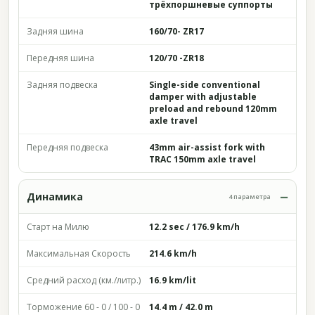
трёхпоршневые суппорты
Задняя шина
160/70- ZR17
Передняя шина
120/70 -ZR18
Задняя подвеска
Single-side conventional
damper with adjustable
preload and rebound 120mm
axle travel
Передняя подвеска
43mm air-assist fork with
TRAC 150mm axle travel
Динамика
4 параметра
Старт на Милю
12.2 sec / 176.9 km/h
Максимальная Скорость
214.6 km/h
Средний расход (км./литр.)
16.9 km/lit
Торможение 60 - 0 / 100 - 0
14.4 m / 42.0 m