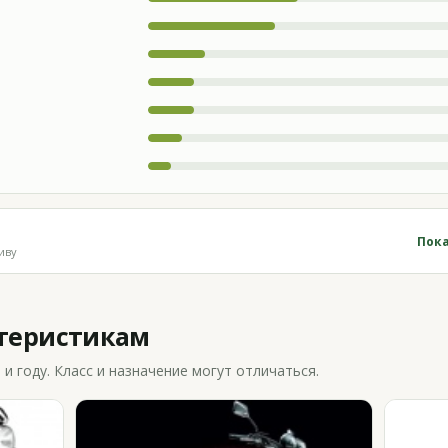
Пока
иву
ктеристикам
 году. Класс и назначение могут отличаться.