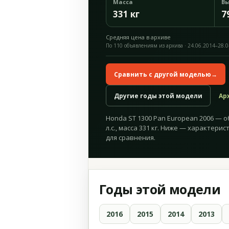
Масса
Вы
331 кг
7
Средняя цена в архиве
По 110 объявлениям из архива · 24.06.2014–28.
Сравнить с другой моделью
→
Другие годы этой модели
Ар
Honda ST 1300 Pan European 2006 — о
л.с., масса 331 кг. Ниже — характери
для сравнения.
Годы этой модели
2016
2015
2014
2013