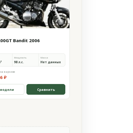
200GT Bandit 2006
Мощность
Масса
м³
98 л.с.
Нет данных
на в архиве
6 ₽
 модели
Сравнить