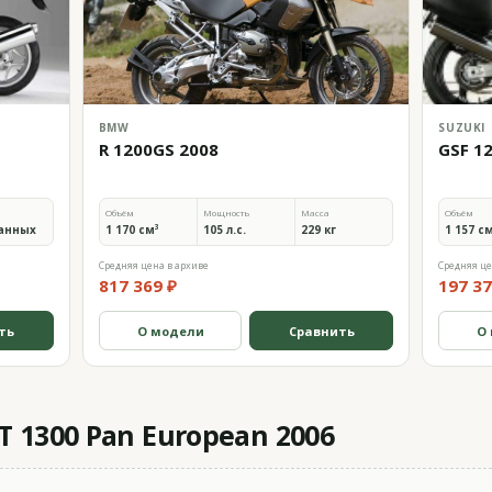
BMW
SUZUKI
R 1200GS 2008
GSF 1
Объём
Мощность
Масса
Объём
анных
1 170 см³
105 л.с.
229 кг
1 157 с
Средняя цена в архиве
Средняя це
817 369 ₽
197 37
ть
О модели
Сравнить
О
 1300 Pan European 2006