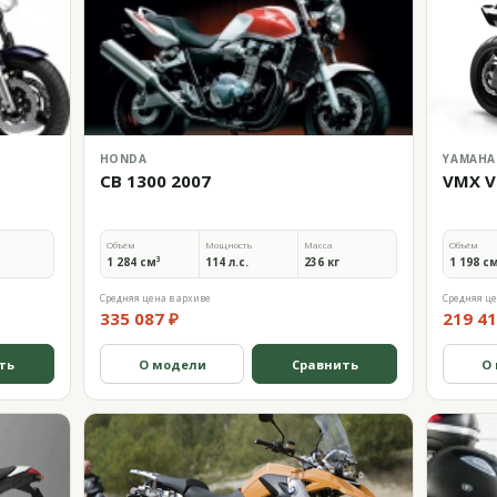
HONDA
YAMAHA
CB 1300 2007
VMX V
Объём
Мощность
Масса
Объём
1 284 см³
114 л.с.
236 кг
1 198 с
Средняя цена в архиве
Средняя це
335 087 ₽
219 41
ть
О модели
Сравнить
О