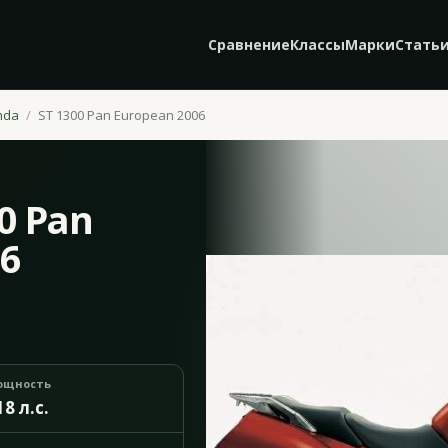
Сравнение
Классы
Марки
Стать
nda
ST 1300 Pan European 2006
0 Pan
06
ощность
18 л.с.