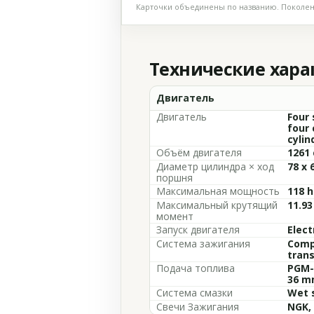
Карточки объединены по названию. Поколени
Технические хар
Двигатель
Двигатель
Four 
four 
cylin
Объём двигателя
1261 
Диаметр цилиндра × ход
78 x
поршня
Максимальная мощность
118 h
Максимальный крутящий
11.9
момент
Запуск двигателя
Elect
Система зажигания
Compu
trans
Подача топлива
PGM-F
36 m
Система смазки
Wet 
Свечи Зажигания
NGK,