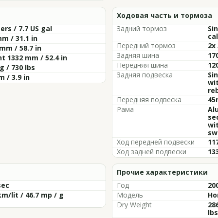
Ходовая часть и тормоза
ters / 7.7 US gal
Задний тормоз
Si
cal
m / 31.1 in
Передний тормоз
2x
mm / 58.7 in
Задняя шина
17
t 1332 mm / 52.4 in
Передняя шина
12
g / 730 lbs
Задняя подвеска
Si
 / 3.9 in
wi
re
Передняя подвеска
45
Рама
Al
se
wi
sw
Ход передней подвески
117
Ход задней подвески
133
Прочие характеристики
sec
Год
20
km/lit / 46.7 mp / g
Модель
Ho
Dry Weight
286
lbs