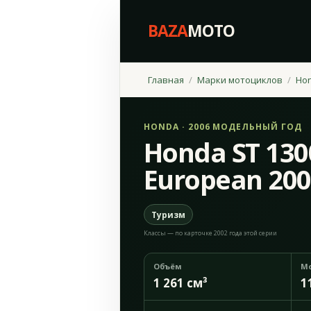
BAZA
MOTO
Главная
Марки мотоциклов
Ho
HONDA · 2006 МОДЕЛЬНЫЙ ГОД
Honda ST 130
European 20
Туризм
Классы — по карточке 2002 года этой серии
Объём
М
1 261 см³
1