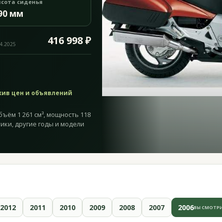
сота сиденья
90 мм
416 998 ₽
04.2025
хив цен и объявлений
бъём 1 261 см³, мощность 118
стики, другие годы и модели
2012
2011
2010
2009
2008
2007
2006
ВЫ СМОТР