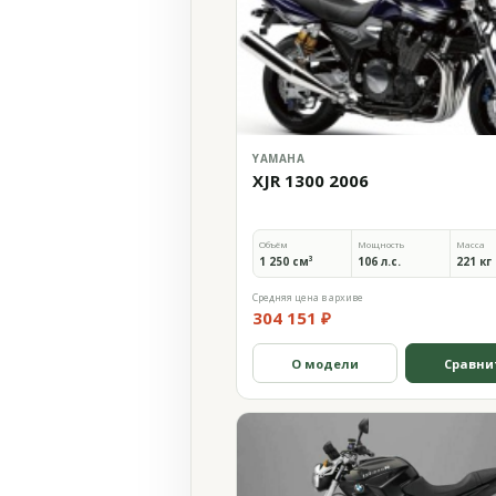
YAMAHA
XJR 1300 2006
Объём
Мощность
Масса
1 250 см³
106 л.с.
221 кг
Средняя цена в архиве
304 151 ₽
О модели
Сравни