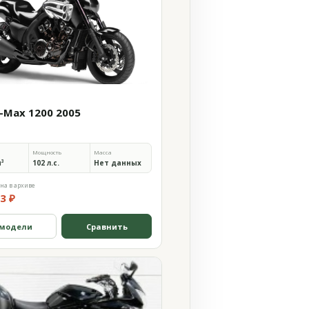
-Max 1200 2005
Мощность
Масса
м³
102 л.с.
Нет данных
на в архиве
3 ₽
 модели
Сравнить