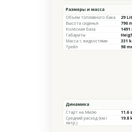
Размеры и масса
Объём топливного бака
29 Li
Высота сиденья
790 m
Колёсная база
1491 
Габариты
Heigh
Масса с жидкостями
331 k
Трейл
98 mm
Динамика
Старт на Милю
11.6 
Средний расход (км./
19.8 
литр.)