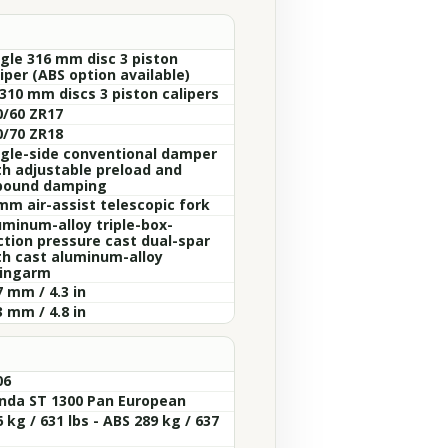
ngle 316 mm disc 3 piston
iper (ABS option available)
 310 mm discs 3 piston calipers
0/60 ZR17
0/70 ZR18
ngle-side conventional damper
th adjustable preload and
bound damping
mm air-assist telescopic fork
uminum-alloy triple-box-
ction pressure cast dual-spar
th cast aluminum-alloy
ingarm
 mm / 4.3 in
 mm / 4.8 in
06
nda ST 1300 Pan European
 kg / 631 lbs - ABS 289 kg / 637