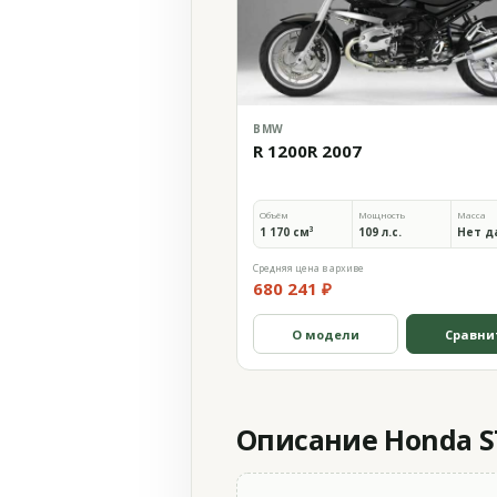
BMW
R 1200R 2007
Объём
Мощность
Масса
1 170 см³
109 л.с.
Нет д
Средняя цена в архиве
680 241 ₽
О модели
Сравни
Описание Honda ST