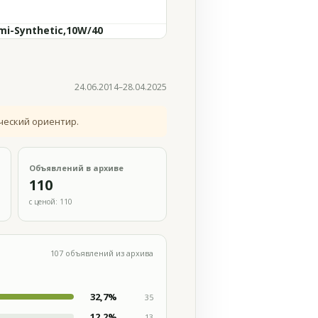
mi-Synthetic,10W/40
24.06.2014–28.04.2025
ческий ориентир.
Объявлений в архиве
110
с ценой: 110
107 объявлений из архива
32,7%
35
12,2%
13