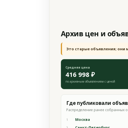
Архив цен и объя
Это старые объявления; они 
Средняя цена
416 998 ₽
по архивным объявлениям с ценой
Где публиковали объя
Распределение ранее собранных о
Москва
1
Санкт-Петербург
2