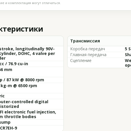
е и комплектация могут отличаться.
актеристики
Трансмиссия
stroke, longitudinally 90V-
Коробка передач
5 
cylinder, DOHC, 4 valve per
Главная передача
Sh
der
Сцепление
Wet
cc / 76.9 cu-in
op
 66 mm
p / 87 kW @ 8000 rpm
3 kg-m @ 6500 rpm
ric
ter-controlled digital
istorized
I electronic fuel injection,
m throttle bodies
sump
 CR7EH-9