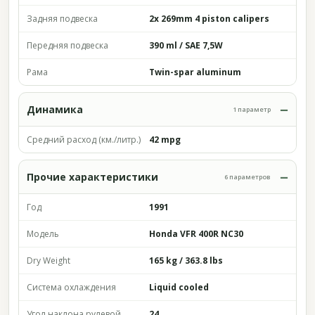
Задняя подвеска
2x 269mm 4 piston calipers
Передняя подвеска
390 ml / SAE 7,5W
Рама
Twin-spar aluminum
Динамика
1 параметр
Средний расход (км./литр.)
42 mpg
Прочие характеристики
6 параметров
Год
1991
Модель
Honda VFR 400R NC30
Dry Weight
165 kg / 363.8 lbs
Система охлаждения
Liquid cooled
Угол наклона рулевой
24