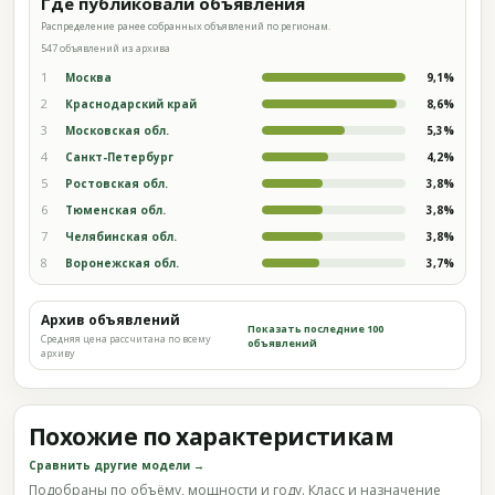
Где публиковали объявления
Распределение ранее собранных объявлений по регионам.
547 объявлений из архива
1
Москва
9,1%
2
Краснодарский край
8,6%
3
Московская обл.
5,3%
4
Санкт-Петербург
4,2%
5
Ростовская обл.
3,8%
6
Тюменская обл.
3,8%
7
Челябинская обл.
3,8%
8
Воронежская обл.
3,7%
Архив объявлений
Показать последние 100
Средняя цена рассчитана по всему
объявлений
архиву
Похожие по характеристикам
Сравнить другие модели →
Подобраны по объёму, мощности и году. Класс и назначение