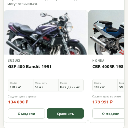
могут отличаться.
SUZUKI
HONDA
GSF 400 Bandit 1991
CBR 400RR 1989
Объём
Мощность
Масса
Объём
Мощно
398 см³
59 л.с.
Нет данных
399 см³
59 л.с
Средняя цена в архиве
Средняя цена в архиве
134 090 ₽
179 991 ₽
О модели
Сравнить
О модели