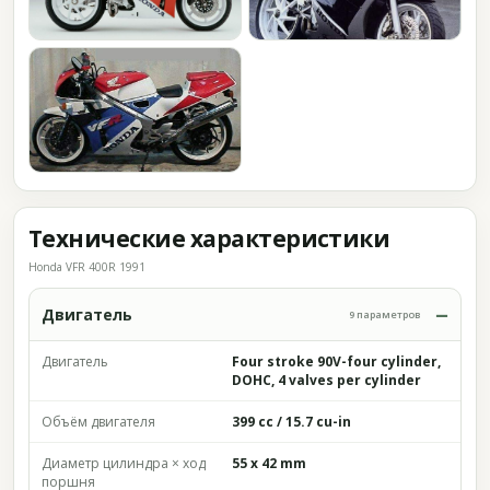
Технические характеристики
Honda VFR 400R 1991
Двигатель
9 параметров
Двигатель
Four stroke 90V-four cylinder,
DOHC, 4 valves per cylinder
Объём двигателя
399 cc / 15.7 cu-in
Диаметр цилиндра × ход
55 x 42 mm
поршня