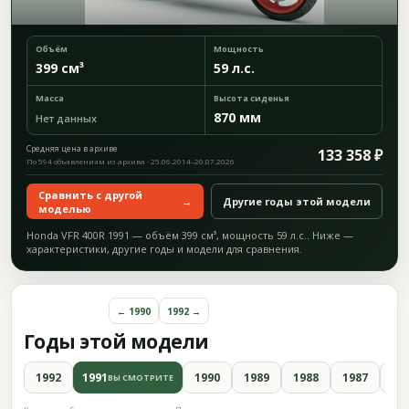
Объём
Мощность
399 см³
59 л.с.
Масса
Высота сиденья
870 мм
Нет данных
Средняя цена в архиве
133 358 ₽
По 594 объявлениям из архива · 25.06.2014–20.07.2026
Сравнить с другой
→
Другие годы этой модели
моделью
Honda VFR 400R 1991 — объём 399 см³, мощность 59 л.с.. Ниже —
характеристики, другие годы и модели для сравнения.
← 1990
1992 →
Годы этой модели
1992
1991
1990
1989
1988
1987
19
ВЫ СМОТРИТЕ