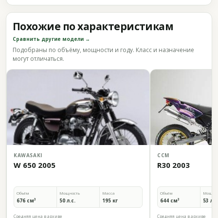
Похожие по характеристикам
Сравнить другие модели →
Подобраны по объёму, мощности и году. Класс и назначение
могут отличаться.
KAWASAKI
CCM
W 650 2005
R30 2003
Объём
Мощность
Масса
Объём
Мощно
676 см³
50 л.с.
195 кг
644 см³
53 л.с
Средняя цена в архиве
Средняя цена в архиве