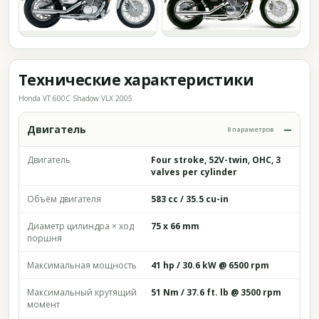
Технические характеристики
Honda VT 600C Shadow VLX 2005
Двигатель
8 параметров
Двигатель
Four stroke, 52V-twin, OHC, 3
valves per cylinder
Объём двигателя
583 cc / 35.5 cu-in
Диаметр цилиндра × ход
75 x 66 mm
поршня
Максимальная мощность
41 hp / 30.6 kW @ 6500 rpm
Максимальный крутящий
51 Nm / 37.6 ft. lb @ 3500 rpm
момент