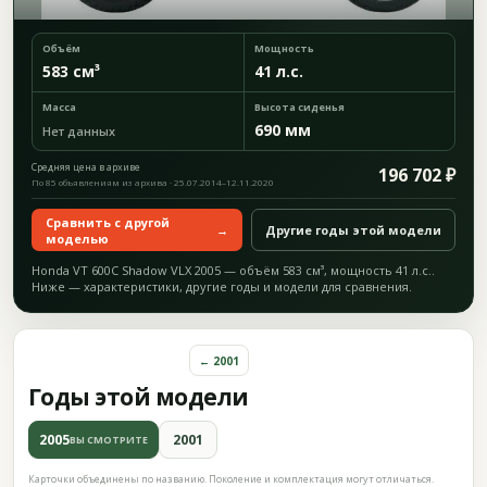
Объём
Мощность
583 см³
41 л.с.
Масса
Высота сиденья
690 мм
Нет данных
Средняя цена в архиве
196 702 ₽
По 85 объявлениям из архива · 25.07.2014–12.11.2020
Сравнить с другой
→
Другие годы этой модели
моделью
Honda VT 600C Shadow VLX 2005 — объём 583 см³, мощность 41 л.с..
Ниже — характеристики, другие годы и модели для сравнения.
← 2001
Годы этой модели
2005
2001
ВЫ СМОТРИТЕ
Карточки объединены по названию. Поколение и комплектация могут отличаться.