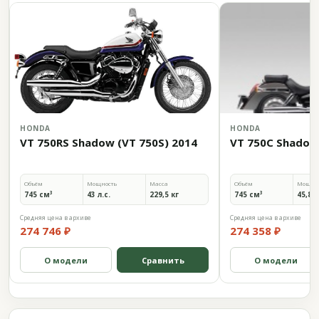
HONDA
HONDA
VT 750RS Shadow (VT 750S) 2014
VT 750C Shadow
Объём
Мощность
Масса
Объём
Мощно
745 см³
43 л.с.
229,5 кг
745 см³
45,8 л
Средняя цена в архиве
Средняя цена в архиве
274 746 ₽
274 358 ₽
О модели
Сравнить
О модели