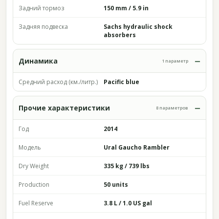
Задний тормоз
150 mm / 5.9 in
Задняя подвеска
Sachs hydraulic shock
absorbers
Динамика
1 параметр
Средний расход (км./литр.)
Pacific blue
Прочие характеристики
8 параметров
Год
2014
Модель
Ural Gaucho Rambler
Dry Weight
335 kg / 739 lbs
Production
50 units
Fuel Reserve
3.8 L / 1.0 US gal