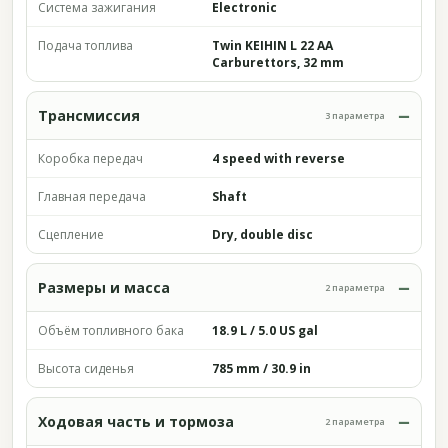
Система зажигания
Electronic
Подача топлива
Twin KEIHIN L 22 AA
Carburettors, 32 mm
Трансмиссия
3 параметра
Коробка передач
4 speed with reverse
Главная передача
Shaft
Сцепление
Dry, double disc
Размеры и масса
2 параметра
Объём топливного бака
18.9 L / 5.0 US gal
Высота сиденья
785 mm / 30.9 in
Ходовая часть и тормоза
2 параметра