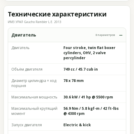
Технические характеристики
ИМЗ УРАЛ Gaucho Rambler L.E. 2013
Двигатель
8 параметров
Двигатель
Four stroke, twin flat boxer
cylinders, OHV, 2 valve
percylinder
Объём двигателя
749 cc / 45.7 cub in
Диаметр цилиндра × ход
78 x 78 mm
поршня
Максимальная мощность
30.6 kW / 41 hp @ 5500 rpm
Максимальный крутящий
56.9 Nm / 5.8 kgf-m / 42 ft-lbs
момент
@ 4300 rpm
Запуск двигателя
Electric & kick