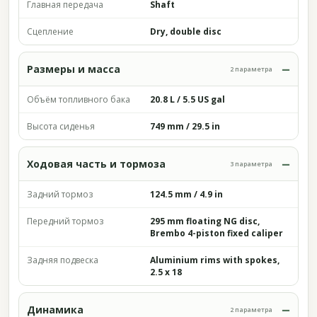
Главная передача
Shaft
Сцепление
Dry, double disc
Размеры и масса
2 параметра
Объём топливного бака
20.8 L / 5.5 US gal
Высота сиденья
749 mm / 29.5 in
Ходовая часть и тормоза
3 параметра
Задний тормоз
124.5 mm / 4.9 in
Передний тормоз
295 mm floating NG disc,
Brembo 4-piston fixed caliper
Задняя подвеска
Aluminium rims with spokes,
2.5 x 18
Динамика
2 параметра