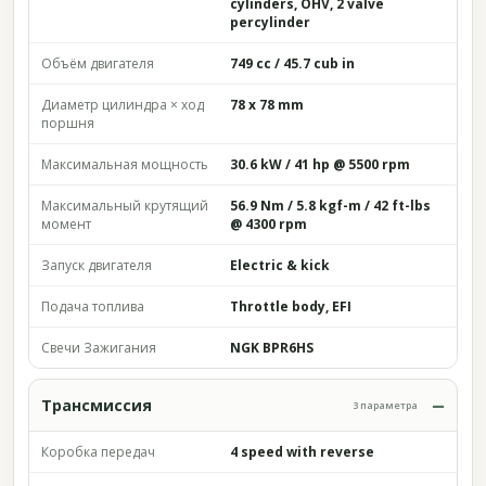
cylinders, OHV, 2 valve
percylinder
Объём двигателя
749 cc / 45.7 cub in
Диаметр цилиндра × ход
78 x 78 mm
поршня
Максимальная мощность
30.6 kW / 41 hp @ 5500 rpm
Максимальный крутящий
56.9 Nm / 5.8 kgf-m / 42 ft-lbs
момент
@ 4300 rpm
Запуск двигателя
Electric & kick
Подача топлива
Throttle body, EFI
Свечи Зажигания
NGK BPR6HS
Трансмиссия
3 параметра
Коробка передач
4 speed with reverse