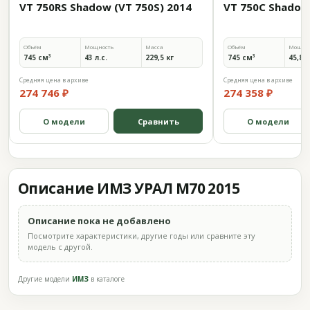
VT 750RS Shadow (VT 750S) 2014
VT 750C Shadow
Объём
Мощность
Масса
Объём
Мощно
745 см³
43 л.с.
229,5 кг
745 см³
45,8 л
Средняя цена в архиве
Средняя цена в архиве
274 746 ₽
274 358 ₽
О модели
Сравнить
О модели
Описание ИМЗ УРАЛ M70 2015
Описание пока не добавлено
Посмотрите характеристики, другие годы или сравните эту
модель с другой.
Другие модели
ИМЗ
в каталоге