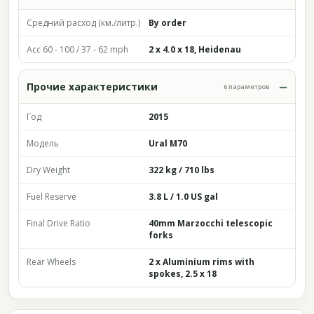
Средний расход (км./литр.)
By order
Acc 60 - 100 / 37 - 62 mph
2 x 4.0 x 18, Heidenau
Прочие характеристики
6 параметров
Год
2015
Модель
Ural M70
Dry Weight
322 kg / 710 lbs
Fuel Reserve
3.8 L / 1.0 US gal
Final Drive Ratio
40mm Marzocchi telescopic
forks
Rear Wheels
2 x Aluminium rims with
spokes, 2.5 x 18