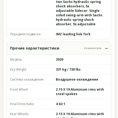
two Sachs hydraulic spring
shock absorbers, 5x
adjustable Sidecar: Single
sided swing-arm with Sachs
hydraulic spring shock
absorber, 5x adjustable
Передняя подвеска
IMZ leading link fork
Прочие характеристики
6 параметров
Модель
2020
Dry Weight
331 kg / 730 lbs
Система охлаждения
Воздушное охлаждение
Front Wheel
2.15 X 19 Aluminum rims with
steel spokes
Final Drive Ratio
4.62:1
Rear Wheels
2.15 X 19 Aluminum rims with