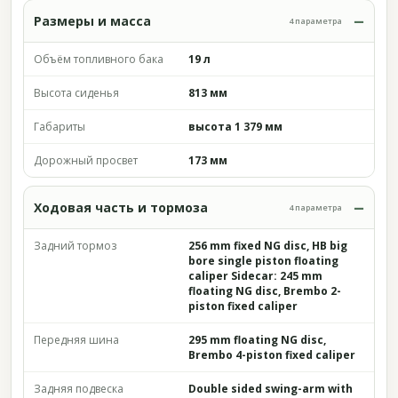
Размеры и масса
4 параметра
Объём топливного бака
19 л
Высота сиденья
813 мм
Габариты
высота 1 379 мм
Дорожный просвет
173 мм
Ходовая часть и тормоза
4 параметра
Задний тормоз
256 mm fixed NG disc, HB big
bore single piston floating
caliper Sidecar: 245 mm
floating NG disc, Brembo 2-
piston fixed caliper
Передняя шина
295 mm floating NG disc,
Brembo 4-piston fixed caliper
Задняя подвеска
Double sided swing-arm with