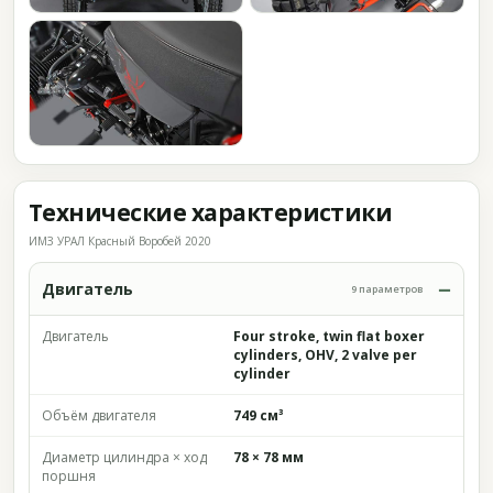
Технические характеристики
ИМЗ УРАЛ Красный Воробей 2020
Двигатель
9 параметров
Двигатель
Four stroke, twin flat boxer
cylinders, OHV, 2 valve per
cylinder
Объём двигателя
749 см³
Диаметр цилиндра × ход
78 × 78 мм
поршня