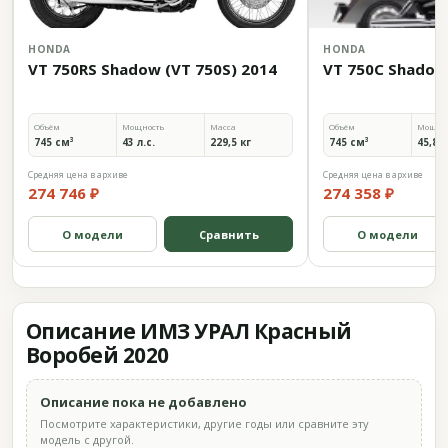
HONDA
HONDA
VT 750RS Shadow (VT 750S) 2014
VT 750C Shadow
Объём
Мощность
Масса
Объём
Мощно
745 см³
43 л.с.
229,5 кг
745 см³
45,8 л
Средняя цена в архиве
Средняя цена в архиве
274 746 ₽
274 358 ₽
О модели
Сравнить
О модели
Описание ИМЗ УРАЛ Красный
Воробей 2020
Описание пока не добавлено
Посмотрите характеристики, другие годы или сравните эту
модель с другой.