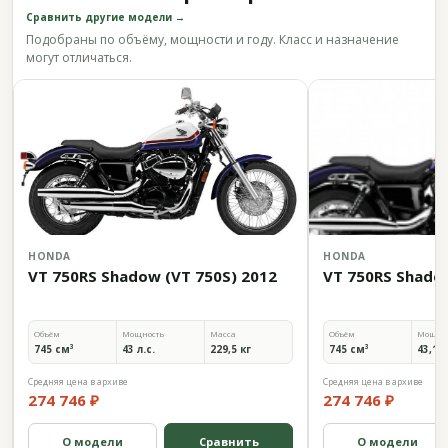
Сравнить другие модели →
Подобраны по объёму, мощности и году. Класс и назначение
могут отличаться.
HONDA
HONDA
VT 750RS Shadow (VT 750S) 2012
VT 750RS Shado
Объём
Мощность
Масса
Объём
Мощно
745 см³
43 л.с.
229,5 кг
745 см³
43,1 л
Средняя цена в архиве
Средняя цена в архиве
274 746 ₽
274 746 ₽
О модели
Сравнить
О модели