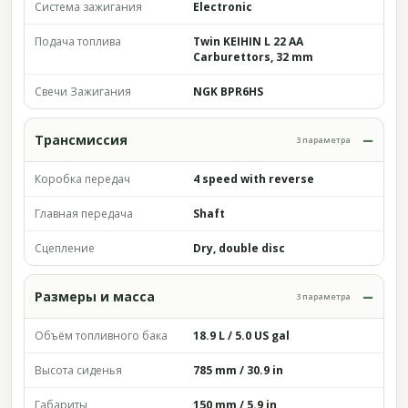
Система зажигания
Electronic
Подача топлива
Twin KEIHIN L 22 AA
Carburettors, 32 mm
Свечи Зажигания
NGK BPR6HS
Трансмиссия
3 параметра
Коробка передач
4 speed with reverse
Главная передача
Shaft
Сцепление
Dry, double disc
Размеры и масса
3 параметра
Объём топливного бака
18.9 L / 5.0 US gal
Высота сиденья
785 mm / 30.9 in
Габариты
150 mm / 5.9 in