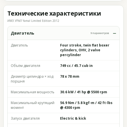
Технические характеристики
ИМЗ УРАЛ Yamal Limited Edition 2012
Двигатель
9 параметров
Двигатель
Four stroke, twin flat boxer
cylinders, OHV, 2 valve
percylinder
Объём двигателя
749 cc / 45.7 cub in
Диаметр цилиндра × ход
78 x 78 mm
поршня
Максимальная мощность
30.6 kW / 41 hp @ 5500 rpm
Максимальный крутящий
56.9 Nm / 5.8 kgf-m / 42 ft-lbs
момент
@ 4300 rpm
Запуск двигателя
Electric & kick