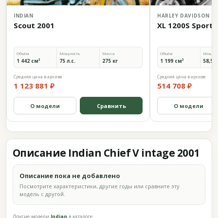
INDIAN
HARLEY DAVIDSON
Scout 2001
XL 1200S Sports
Объём
Мощность
Масса
Объём
Мощно
1 442 см³
75 л.с.
275 кг
1 199 см³
58,5 л
Средняя цена в архиве
Средняя цена в архиве
1 123 881 ₽
514 708 ₽
О модели
Сравнить
О модели
Описание Indian Chief V intage 2001
Описание пока не добавлено
Посмотрите характеристики, другие годы или сравните эту
модель с другой.
Другие модели
Indian
в каталоге