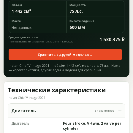
Объём
Мощность
1 442 см³
75 л.с.
Масса
Высота сиденья
600 мм
Нет данных
Средняя цена в архиве
1 530 375 ₽
По 8 объявлениям из архива · 28.10.2016–11.10.2020
Сравнить с другой моделью
→
Indian Chief V intage 2001 — объём 1 442 см³, мощность 75 л.с.. Ниже
— характеристики, другие годы и модели для сравнения.
Технические характеристики
Indian Chief V intage 2001
Двигатель
5 параметров
Двигатель
Four stroke, V-twin, 2 valve per
cylinder.