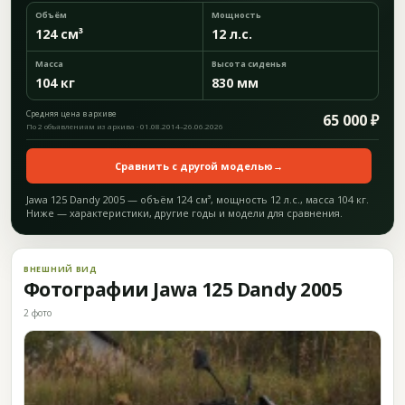
Объём
Мощность
124 см³
12 л.с.
Масса
Высота сиденья
104 кг
830 мм
Средняя цена в архиве
65 000 ₽
По 2 объявлениям из архива · 01.08.2014–26.06.2026
Сравнить с другой моделью
→
Jawa 125 Dandy 2005 — объём 124 см³, мощность 12 л.с., масса 104 кг.
Ниже — характеристики, другие годы и модели для сравнения.
ВНЕШНИЙ ВИД
Фотографии Jawa 125 Dandy 2005
2 фото