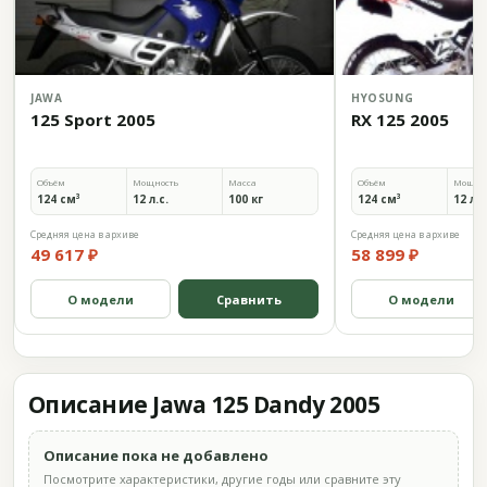
JAWA
HYOSUNG
125 Sport 2005
RX 125 2005
Объём
Мощность
Масса
Объём
Мощно
124 см³
12 л.с.
100 кг
124 см³
12 л.с
Средняя цена в архиве
Средняя цена в архиве
49 617 ₽
58 899 ₽
О модели
Сравнить
О модели
Описание Jawa 125 Dandy 2005
Описание пока не добавлено
Посмотрите характеристики, другие годы или сравните эту