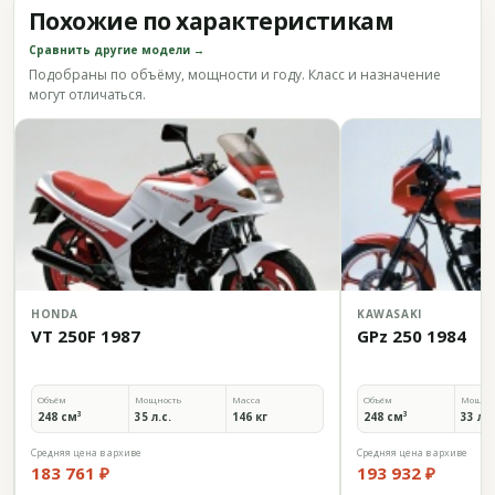
Похожие по характеристикам
Сравнить другие модели →
Подобраны по объёму, мощности и году. Класс и назначение
могут отличаться.
HONDA
KAWASAKI
VT 250F 1987
GPz 250 1984
Объём
Мощность
Масса
Объём
Мощно
248 см³
35 л.с.
146 кг
248 см³
33 л.с
Средняя цена в архиве
Средняя цена в архиве
183 761 ₽
193 932 ₽