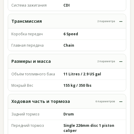
Система зажигания
CDI
Трансмиссия
2 параметра
Коробка передач
6 Speed
Главная передача
Chain
Размеры и масса
2 параметра
Объём топливного бака
11 Litres / 2.9 US gal
Мокрый Вес
155 kg / 350 lbs
Ходовая часть и тормоза
6 параметров
Задний тормоз
Drum
Передний тормоз
Single 226mm disc 1 piston
caliper