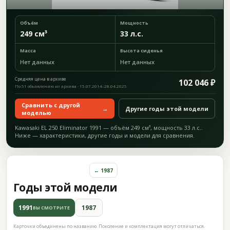
Объём
Мощность
249 см³
33 л.с.
Масса
Высота сиденья
Нет данных
Нет данных
Средняя цена в архиве
102 046 ₽
По 51 объявлению из архива · 15.07.2014–28.04.2025
Сравнить с другой
→
Другие годы этой модели
моделью
Kawasaki EL 250 Eliminator 1991 — объём 249 см³, мощность 33 л.с..
Ниже — характеристики, другие годы и модели для сравнения.
← 1987
Годы этой модели
1991
1987
ВЫ СМОТРИТЕ
Карточки объединены по названию. Поколение и комплектация могут отличаться.