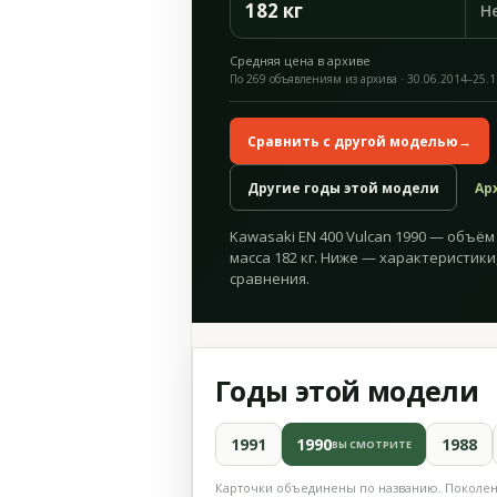
182 кг
Н
Средняя цена в архиве
По 269 объявлениям из архива · 30.06.2014–25.
Сравнить с другой моделью
→
Другие годы этой модели
Ар
Kawasaki EN 400 Vulcan 1990 — объём 3
масса 182 кг. Ниже — характеристики
сравнения.
Годы этой модели
1991
1990
1988
ВЫ СМОТРИТЕ
Карточки объединены по названию. Поколени