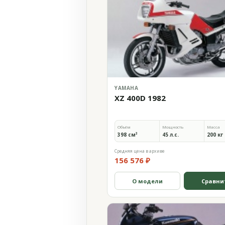
YAMAHA
XZ 400D 1982
Объём
Мощность
Масса
398 см³
45 л.с.
200 кг
Средняя цена в архиве
156 576 ₽
О модели
Сравни