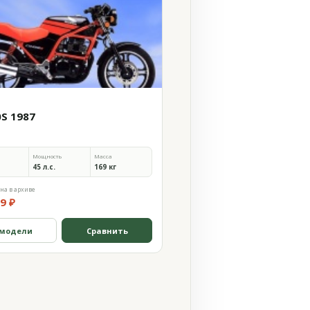
0S 1987
Мощность
Масса
45 л.с.
169 кг
на в архиве
9 ₽
 модели
Сравнить