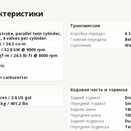
актеристики
Трансмиссия
stroke, parallel twin cylinder,
Коробка передач
6 
 4 valves per cylinder.
Главная передача
Be
c / 24.3 cu-in
Сцепление
We
 / 32.8 kW @ 9000 rpm
gf-m / 24.5 lb-ft @ 8000 rpm
ric
n carburettor
Ходовая часть и тормоза
tres / 2.6 US gal
Задний тормоз
Dr
 kg / 401.2 lbs
Передний тормоз
Sin
Задняя шина
14
Передняя шина
10
Задняя подвеска
Du
Передняя подвеска
Te