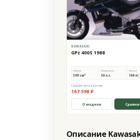
KAWASAKI
GPz 400S 1988
Объём
Мощность
Масса
399 см³
50 л.с.
169 кг
Средняя цена в архиве
167 598 ₽
О модели
Сравни
Описание Kawasaki