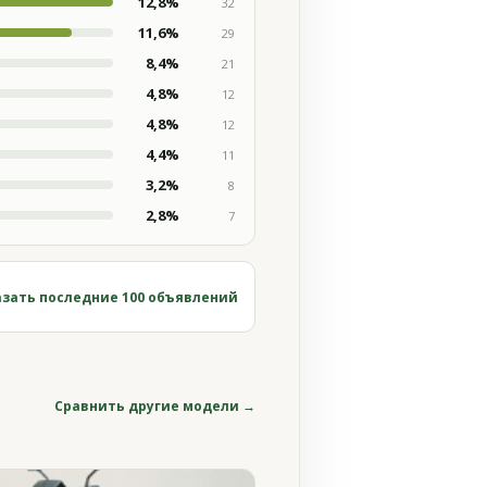
12,8%
32
11,6%
29
8,4%
21
4,8%
12
4,8%
12
4,4%
11
3,2%
8
2,8%
7
зать последние 100 объявлений
Сравнить другие модели →