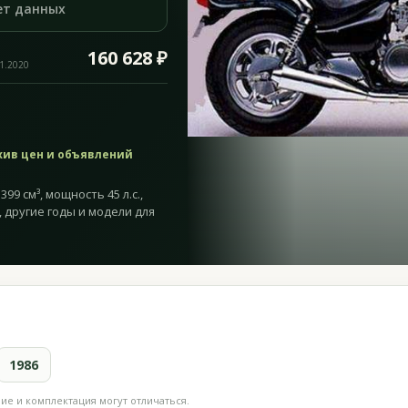
ет данных
160 628 ₽
11.2020
хив цен и объявлений
99 см³, мощность 45 л.с.,
, другие годы и модели для
1986
е и комплектация могут отличаться.