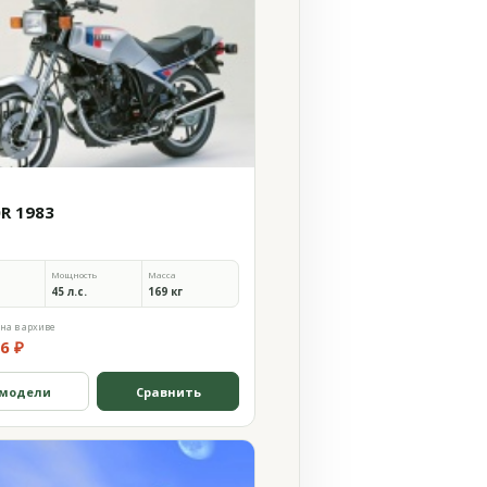
0R 1983
Мощность
Масса
45 л.с.
169 кг
на в архиве
6 ₽
 модели
Сравнить