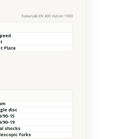
Kawasaki EN 400 Vulcan 1990
Speed
lt
t Plate
um
gle disc
0/90-15
0/90-19
al shocks
lescopic forks