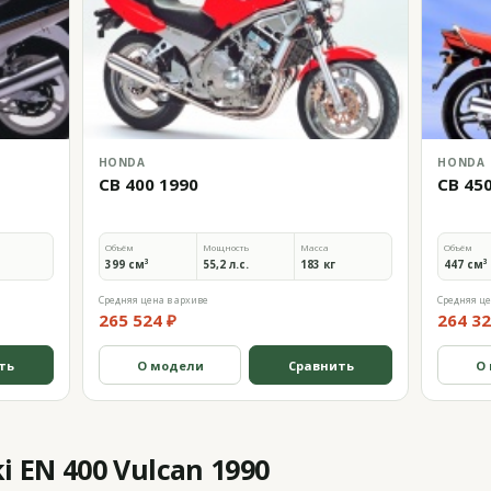
HONDA
HONDA
CB 400 1990
CB 45
Объём
Мощность
Масса
Объём
399 см³
55,2 л.с.
183 кг
447 см³
Средняя цена в архиве
Средняя це
265 524 ₽
264 32
ть
О модели
Сравнить
О
 EN 400 Vulcan 1990