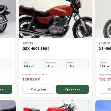
SUZUKI
YAMAHA
GSX 400E 1984
XS 40
Объём
Мощность
Масса
Объём
398 см³
44 л.с.
174 кг
399 см³
Средняя цена в архиве
Средняя це
158 039 ₽
156 57
ть
О модели
Сравнить
О