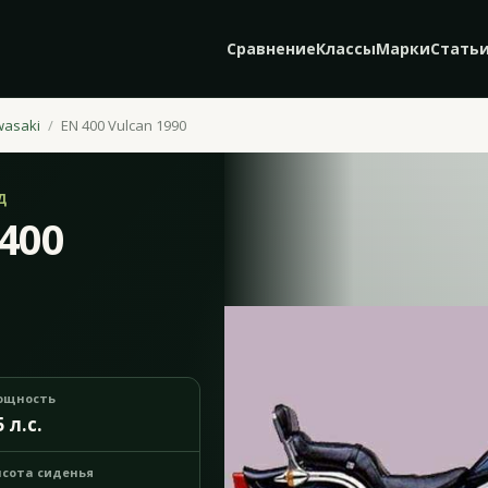
Сравнение
Классы
Марки
Стать
wasaki
EN 400 Vulcan 1990
Д
400
ощность
5 л.с.
сота сиденья