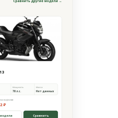
Сравнить другие модели →
013
Мощность
Масса
78 л.с.
Нет данных
на в архиве
2 ₽
 модели
Сравнить