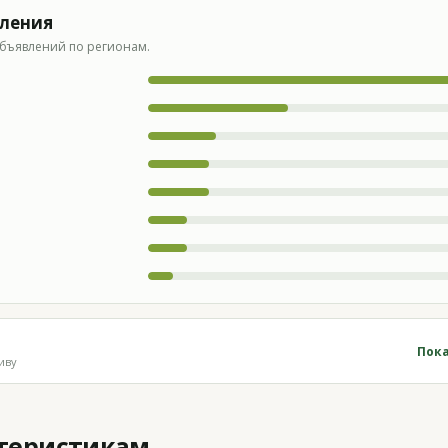
вления
бъявлений по регионам.
Пока
иву
ктеристикам