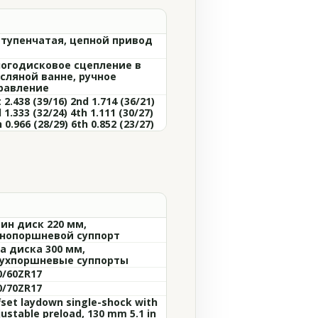
ступенчатая, цепной привод
огодисковое сцепление в
сляной ванне, ручное
равление
 2.438 (39/16) 2nd 1.714 (36/21)
 1.333 (32/24) 4th 1.111 (30/27)
 0.966 (28/29) 6th 0.852 (23/27)
ин диск 220 мм,
нопоршневой суппорт
а диска 300 мм,
ухпоршневые суппорты
0/60ZR17
0/70ZR17
fset laydown single-shock with
justable preload, 130 mm 5.1 in