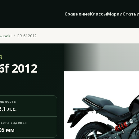
Сравнение
Классы
Марки
Стать
wasaki
ER-6f 2012
Д
6f 2012
ощность
2,1 л.с.
сота сиденья
05 мм