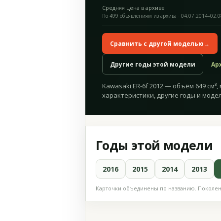
Средняя цена в архиве
По 499 объявлениям из архива · 04.07.2014–02.
Сравнить с другой моделью
→
Другие годы этой модели
Ар
Kawasaki ER-6f 2012 — объём 649 см³, 
характеристики, другие годы и модел
Годы этой модели
2016
2015
2014
2013
Карточки объединены по названию. Поколени