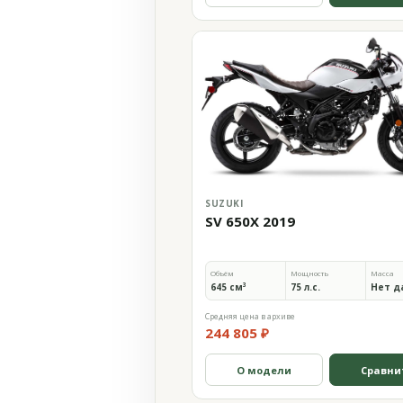
SUZUKI
SV 650X 2019
Объём
Мощность
Масса
645 см³
75 л.с.
Нет д
Средняя цена в архиве
244 805 ₽
О модели
Сравни