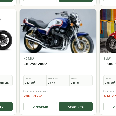
HONDA
BMW
CB 750 2007
F 800R
Объём
Мощность
Масса
Объём
анных
747 см³
75 л.с.
215 кг
798 см³
Средняя цена в архиве
Средняя це
208 097 ₽
434 77
ть
О модели
Сравнить
О