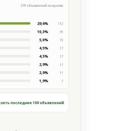
379 объявлений из архива
29,6%
112
10,3%
39
5,0%
19
4,5%
17
4,5%
17
2,9%
11
2,9%
11
1,9%
7
зать последние 100 объявлений