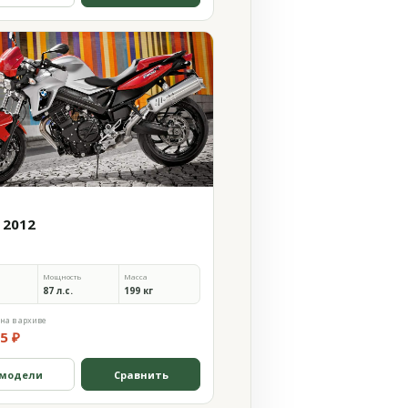
 2012
Мощность
Масса
87 л.с.
199 кг
на в архиве
5 ₽
 модели
Сравнить