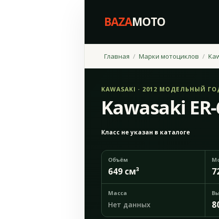
BAZA
MOTO
Главная
Марки мотоциклов
Ka
KAWASAKI · 2012 МОДЕЛЬНЫЙ ГО
Kawasaki ER-
Класс не указан в каталоге
Объём
М
649 см³
7
Масса
Вы
8
Нет данных