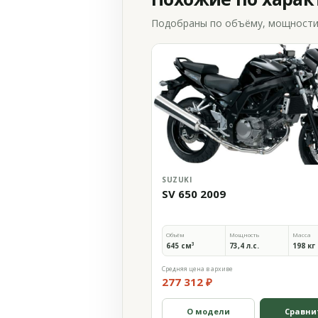
Подобраны по объёму, мощности и
SUZUKI
SV 650 2009
Объём
Мощность
Масса
645 см³
73,4 л.с.
198 кг
Средняя цена в архиве
277 312 ₽
О модели
Сравни