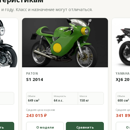
 году. Класс и назначение могут отличаться.
PATON
YAMAHA
S1 2014
XJ6 2
Объём
Мощность
Масса
Объём
649 см³
64 л.с.
158 кг
600 см³
Средняя цена в архиве
Средняя це
243 015 ₽
341 89
ть
О модели
Сравнить
О