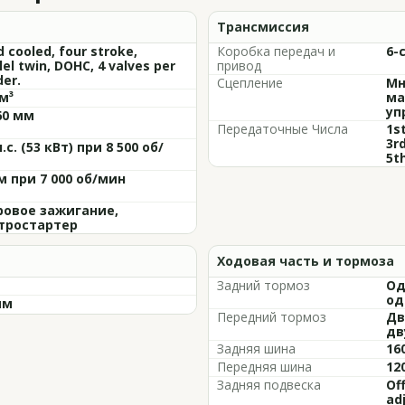
Трансмиссия
d cooled, four stroke,
Коробка передач и
6-
lel twin, DOHC, 4 valves per
привод
der.
Сцепление
Мн
м³
ма
уп
60 мм
Передаточные Числа
1st
3rd
л.с. (53 кВт) при 8 500 об/
5th
м при 7 000 об/мин
овое зажигание,
тростартер
Ходовая часть и тормоза
Задний тормоз
Од
од
мм
Передний тормоз
Дв
дв
Задняя шина
16
Передняя шина
12
Задняя подвеска
Of
ad