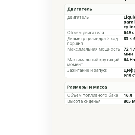
Двигатель
Двигатель
Liqui
paral
cylin
Объём двигателя
649 с
Диаметр цилиндра × ход
83 × 
поршня
Максимальная мощность
72,1 
мин
Максимальный крутящий
64 Н·
момент
Зажигание и запуск
Цифр
элек
Размеры и масса
Объём топливного бака
16 л
Высота сиденья
805 